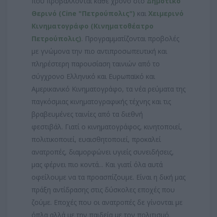
που προβάλλονται κάθε χρόνο στο
Δημοτικό
Θερινό (Cine "Πετρούπολις")
και
Χειμερινό
Κινηματογράφο (Κινηματοθέατρο
Πετρούπολις)
.
Προγραμματίζονται προβολές
με γνώμονα την πιο αντιπροσωπευτική και
πληρέστερη παρουσίαση ταινιών από το
σύγχρονο Ελληνικό και Ευρωπαϊκό και
Αμερικανικό Κινηματογράφο, τα νέα ρεύματα της
παγκόσμιας κινηματογραφικής τέχνης και τις
βραβευμένες ταινίες από τα διεθνή
φεστιβάλ.
Γιατί ο κινηματογράφος, κινητοποιεί,
πολιτικοποιεί, ευαισθητοποιεί, προκαλεί
ανατροπές, διαμορφώνει υγιείς συνειδήσεις,
μας φέρνει πιο κοντά... Και γιατί όλα αυτά
οφείλουμε να τα προασπίζουμε. Είναι η δική μας
πράξη αντίδρασης στις δύσκολες εποχές που
ζούμε. Εποχές που οι ανατροπές δε γίνονται με
όπλα αλλά με την παιδεία με τον πολιτισμό.