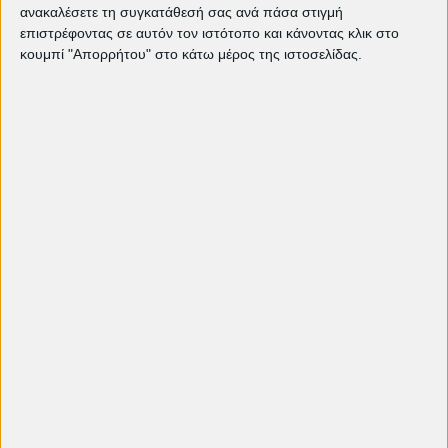
ανακαλέσετε τη συγκατάθεσή σας ανά πάσα στιγμή
"Ομάχα": Μια πορεία προς την
ελευθερία και τη σύνδεση των
επιστρέφοντας σε αυτόν τον ιστότοπο και κάνοντας κλικ στο
ανθρώπων | EDITORIAL
κουμπί "Απορρήτου" στο κάτω μέρος της ιστοσελίδας.
Weapons: Ο Zach Cregger και ο
τρόμος της διπλανής πόρτας |
EDITORIAL
"Perfect Days" του Βιμ Βέντερς |
EDITORIAL
Ένας Μεταφραστής | EDITORIAL
"Armand" του Χάλφνταν Ούλμαν
Τέντελ | EDITORIAL
«Τοτέμ» της Λίλα Άβιλες | EDITORIAL
Κινηματογραφική Λέσχη Πετρούπολης
editorial
άρθρα
Ελεύθερη είσοδος
παιδική ταινία
όσκαρ
Καλλίτσα Βλάχου
πρόγραμμα 2026
Πρεσβεία Αργεντινής