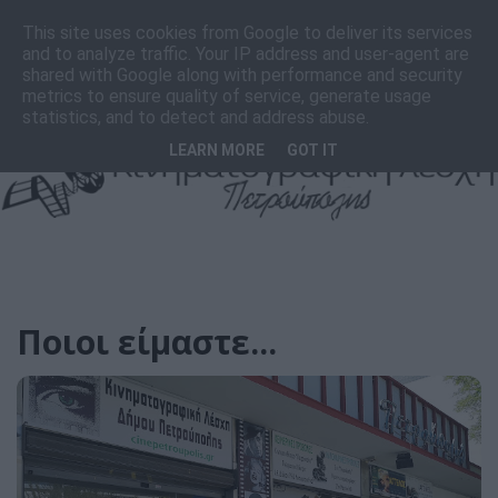
F
I
T
This site uses cookies from Google to deliver its services
a
n
i
and to analyze traffic. Your IP address and user-agent are
c
s
k
shared with Google along with performance and security
e
t
T
metrics to ensure quality of service, generate usage
b
a
o
statistics, and to detect and address abuse.
o
g
k
LEARN MORE
GOT IT
o
r
k
a
m
Ποιοι είμαστε...