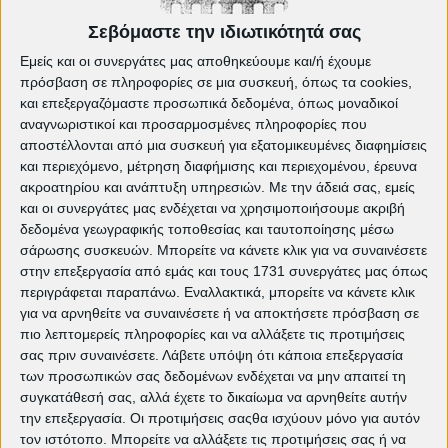
Β) Διαφημιστείτε στο
site μας >>
Τα γραφεία μας βρίσκονται
25ης Μαρτίου 168.
Σεβόμαστε την ιδιωτικότητά σας
Μπορείτε να δείτε αναλυτικές πληροφορίες
Εμείς και οι συνεργάτες μας αποθηκεύουμε και/ή έχουμε
εδώ >>
πρόσβαση σε πληροφορίες σε μια συσκευή, όπως τα cookies,
και επεξεργαζόμαστε προσωπικά δεδομένα, όπως μοναδικοί
αναγνωριστικοί και προσαρμοσμένες πληροφορίες που
αποστέλλονται από μια συσκευή για εξατομικευμένες διαφημίσεις
και περιεχόμενο, μέτρηση διαφήμισης και περιεχομένου, έρευνα
ακροατηρίου και ανάπτυξη υπηρεσιών.
Με την άδειά σας, εμείς
και οι συνεργάτες μας ενδέχεται να χρησιμοποιήσουμε ακριβή
δεδομένα γεωγραφικής τοποθεσίας και ταυτοποίησης μέσω
σάρωσης συσκευών. Μπορείτε να κάνετε κλικ για να συναινέσετε
στην επεξεργασία από εμάς και τους 1731 συνεργάτες μας όπως
περιγράφεται παραπάνω. Εναλλακτικά, μπορείτε να κάνετε κλικ
για να αρνηθείτε να συναινέσετε ή να αποκτήσετε πρόσβαση σε
πιο λεπτομερείς πληροφορίες και να αλλάξετε τις προτιμήσεις
σας πριν συναινέσετε.
Λάβετε υπόψη ότι κάποια επεξεργασία
Δείτε ακόμη:
των προσωπικών σας δεδομένων ενδέχεται να μην απαιτεί τη
Τρέχον πρόγραμμα προβολών
συγκατάθεσή σας, αλλά έχετε το δικαίωμα να αρνηθείτε αυτήν
την επεξεργασία. Οι προτιμήσεις σαςθα ισχύουν μόνο για αυτόν
The Bride!: Τα τέρατα δεν είναι αυτά
που νομίζεις | EDITORIAL
τον ιστότοπο. Μπορείτε να αλλάξετε τις προτιμήσεις σας ή να