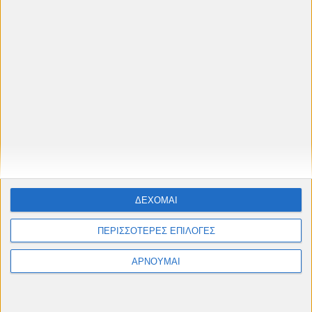
Κινηματογράφο Cine "Πετρούπολις"
Ταινίες, αφιερώματα & παιδικές προβολές από
Μάιο έως Σεπτέμβριο
#cinelesxi_petroupolis
Φόρμα επικοινωνίας
ΔΕΧΟΜΑΙ
Όνομα
ΠΕΡΙΣΣΟΤΕΡΕΣ ΕΠΙΛΟΓΕΣ
ΑΡΝΟΥΜΑΙ
Ηλεκτρονικό ταχυδρομείο
*