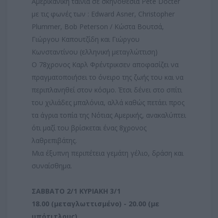
Aμερικανική ταινία σε σκηνοθεσία Pete Docter
με τις φωνές των : Edward Asner, Christopher
Plummer, Bob Peterson / Κώστα Βουτσά,
Γιώργου Καπουτζίδη και Γιώργου
Κωνσταντίνου (ελληνική μεταγλώττιση)
Ο 78χρονος Καρλ Φρέντρικσεν αποφασίζει να
πραγματοποιήσει το όνειρο της ζωής του και να
περιπλανηθεί στον κόσμο. Έτσι δένει στο σπίτι
του χιλιάδες μπαλόνια, αλλά καθώς πετάει προς
τα άγρια τοπία της Νότιας Αμερικής, ανακαλύπτει
ότι μαζί του βρίσκεται ένας 8χρονος
λαθρεπιβάτης.
Μια έξυπνη περιπέτεια γεμάτη γέλιο, δράση και
συναίσθημα.
ΣΑΒΒΑΤΟ 2/1 ΚΥΡΙΑΚΗ 3/1
18.00 (μεταγλωττισμένο) - 20.00 (με
υπότιτλους)