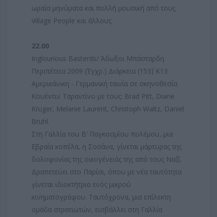
ωραία μηνύματα και πολλή μουσική από τους
Village People και άλλους.
22.00
Ιnglourious Βasterds/ Άδωξοι Μπάσταρδη
Περιπέτεια 2009 (Έγχρ.) Διάρκεια (153΄) Κ13
Αμερικάνικη - Γερμανική ταινία σε σκηνοθεσία
Κουέντιν Ταραντίνο με τους: Brad Pitt, Diane
Kruger, Melanie Laurent, Christoph Waltz, Daniel
Bruhl.
Στη Γαλλία του Β' Παγκοσμίου πολέμου, μια
Εβραία κοπέλα, η Σοσάνα, γίνεται μάρτυρας της
δολοφονίας της οικογένειάς της από τους Ναζί.
Δραπετεύει στο Παρίσι, όπου με νέα ταυτότητα
γίνεται ιδιοκτήτρια ενός μικρού
κινηματογράφου. Ταυτόχρονα, μια επίλεκτη
ομάδα στρατιωτών, εισβάλλει στη Γαλλία