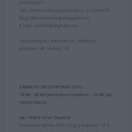
2105023463
Τηλ. επικοινωνίας (πρωινές ώρες): 2132024475
Blog: http://cinelesxidp.blogspot.com
E-mail: cinelesxidp@gmail.com
Τιμή εισιτηρίου: Κανονικό 6€, Μαθητικό-
φοιτητικό: 4€, παιδικό: 2€
ΣΑΒΒΑΤΟ 26/12 ΚΥΡΙΑΚΗ 27/12
18.00 - 20.00 (μεταγλωττισμένο) – 22.00 (με
υπότιτλους)
Up / Ψηλά στον Ουρανό
Kινούμενα σχέδια 2009 ( Εγχρ.) Διάρκεια : 95΄ K