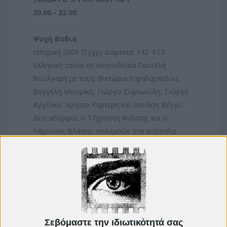
20.00 - 22.00
Ψυχή Βαθιά
Ιστορική 2009 (Έγχρ) Διάρκεια: 142' Κ17
Ελληνική ταινία σε σκηνοθεσία Παντελή
Βούλγαρη με τους: Βικτώρια Χαραλαμπίδου,
Βαγγέλη Μουρίκη, Γιώργο Συμεωνίδη, Γιώργο
Αγγέλκο, Xρήστο Καρτέρη και Θανάση Βέγγο.
Δυο αδέρφια, ο 17χρονος Ανέστης και ο
14χρονος Βλάσης, πολεμούν στα αντίπαλα
στρατόπεδα του Εθνικού και του Δημοκρατικού
στρατού αντίστοιχα, το 1949, τρίτη χρονιά του
Εμφυλίου. Ο πατέρας τους νεκρός από νάρκη κι
η μάνα τους σε στρατόπεδο αμάχων. Η σχέση
τους καθορίζεται από την πολιτική τους ένταξη
και οι ιστορίες τους μπλέκονται με τη μοίρα ενός
Σεβόμαστε την ιδιωτικότητά σας
έθνους.