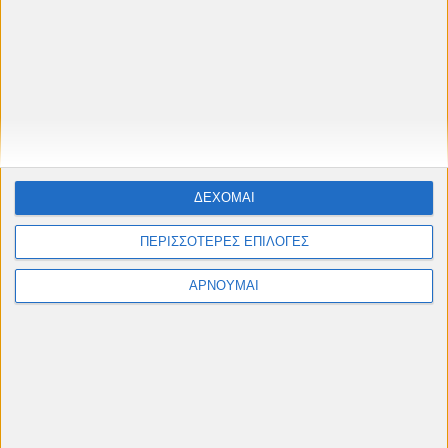
είναι μια χορταστική αισθηματική περιπέτεια,
που δε θα απογοητεύσει τους θαυμαστές της.
Εκπληκτικό σάουντρακ.
ΤΕΤΑΡΤΗ 10/3 - Βραδιά Λέσχης
20.00
Αφιέρωμα: «Η θέση της Γυναίκας – οι
Γυναίκες στην Αντίσταση»
ΔΕΧΟΜΑΙ
Με αφορμή την ημέρα της γυναίκας, προβολή
της ταινίας «Τα πουλιά στο Βάλτο», παρουσία
ΠΕΡΙΣΣΟΤΕΡΕΣ ΕΠΙΛΟΓΕΣ
της σκηνοθέτριας, Αλίντας Δημητρίου.
ΑΡΝΟΥΜΑΙ
ΕΙΣΟΔΟΣ ΕΛΕΥΘΕΡΗ
ΣΑΒΒΑΤΟ 13/3 ΚΥΡΙΑΚΗ 14/3
20.00 - 22.00
Το Κορίτσι με το Τατουάζ (Män som hatar
kvinnor)
Θρίλερ 2009 (Έγχρ.) Διάρκεια 152' Κ17