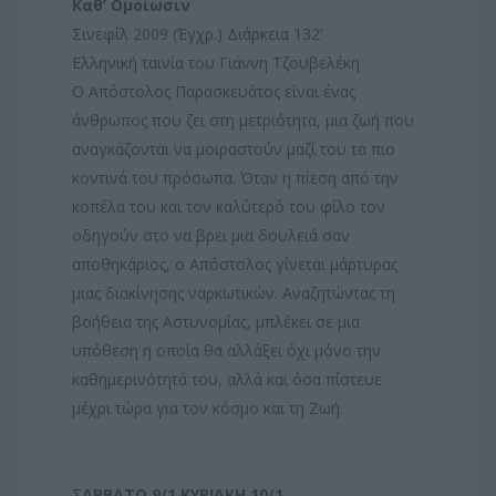
Καθ’ Ομοίωσιν
Σινεφίλ 2009 (Έγχρ.) Διάρκεια 132’
Ελληνική ταινία του Γιάννη Τζουβελέκη
Ο Απόστολος Παρασκευάτος είναι ένας
άνθρωπος που ζει στη μετριότητα, μια ζωή που
αναγκάζονται να μοιραστούν μαζί του τα πιο
κοντινά του πρόσωπα. Όταν η πίεση από την
κοπέλα του και τον καλύτερό του φίλο τον
οδηγούν στο να βρει μια δουλειά σαν
αποθηκάριος, ο Απόστολος γίνεται μάρτυρας
μιας διακίνησης ναρκωτικών. Αναζητώντας τη
βοήθεια της Αστυνομίας, μπλέκει σε μια
υπόθεση η οποία θα αλλάξει όχι μόνο την
καθημερινότητά του, αλλά και όσα πίστευε
μέχρι τώρα για τον κόσμο και τη Ζωή.
Σ
ΑΒΒΑΤΟ 9/1 ΚΥΡΙΑΚΗ 10/1