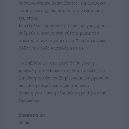
σκοτώνοντας και βασανίζοντας Γερμανούς και
καταστρώνει σχέδια με σκοπό την εξόντωση
του Χίτλερ.
Μια έξαλλη "ταραντινική" ταινία, με γρήγορους
ρυθμούς κι έντονη σκηνοθεσία, ριμέικ του
ιταλικού σπαγκέτι γουέστερν "Σαμποτέρ χωρίς
δόξα", του Ένζο Καστελάρι (1978).
Το Σάββατο 2/1 στις 20.00 δε θα γίνει η
προβολή του «Μπάρι και οι Ντισκοσκώληκες».
Στη θέση του θα προβληθεί για πρώτη φορά σε
μια ειδική πρεμιέρα η ταινία του νέου
δημιουργού Γιάννη Τζουβελέκη με τίτλο «Καθ’
Ομοίωσιν»
ΣΑΒΒΑΤΟ 2/1
20.00