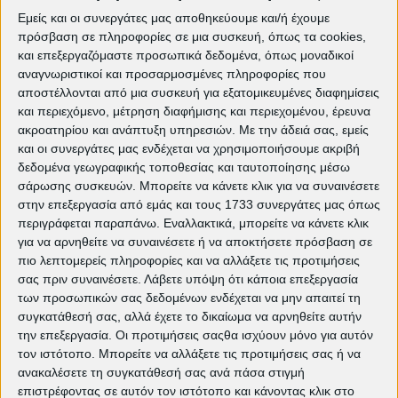
Ένας σκηνοθέτης προσωπικών ιστοριών αλλά
Εμείς και οι συνεργάτες μας αποθηκεύουμε και/ή έχουμε
πρόσβαση σε πληροφορίες σε μια συσκευή, όπως τα cookies,
και μεγάλων παραγωγών, συνδυάζει το
και επεξεργαζόμαστε προσωπικά δεδομένα, όπως μοναδικοί
προσωπικό με το πολιτικό στοιχείο,
αναγνωριστικοί και προσαρμοσμένες πληροφορίες που
καταθέτοντας την άποψή του για το πιο
αποστέλλονται από μια συσκευή για εξατομικευμένες διαφημίσεις
σημαντικό ιστορικό γεγονός της χώρας, τον 20ο
και περιεχόμενο, μέτρηση διαφήμισης και περιεχομένου, έρευνα
ακροατηρίου και ανάπτυξη υπηρεσιών.
Με την άδειά σας, εμείς
αιώνα.
και οι συνεργάτες μας ενδέχεται να χρησιμοποιήσουμε ακριβή
δεδομένα γεωγραφικής τοποθεσίας και ταυτοποίησης μέσω
ΤΕΤΑΡΤΗ 13/1 - Βραδιά Λέσχης
σάρωσης συσκευών. Μπορείτε να κάνετε κλικ για να συναινέσετε
20.00
στην επεξεργασία από εμάς και τους 1733 συνεργάτες μας όπως
περιγράφεται παραπάνω. Εναλλακτικά, μπορείτε να κάνετε κλικ
Αφιέρωμα: «Θανάσης Βέγγος – Κωμικός
για να αρνηθείτε να συναινέσετε ή να αποκτήσετε πρόσβαση σε
και Άνθρωπος»
πιο λεπτομερείς πληροφορίες και να αλλάξετε τις προτιμήσεις
Προβολή του ντοκιμαντέρ «Ένας άνθρωπος
σας πριν συναινέσετε.
Λάβετε υπόψη ότι κάποια επεξεργασία
Παντός Καιρού» παρουσία του δημιουργού του,
των προσωπικών σας δεδομένων ενδέχεται να μην απαιτεί τη
Γιάννη Σολδάτου
συγκατάθεσή σας, αλλά έχετε το δικαίωμα να αρνηθείτε αυτήν
την επεξεργασία. Οι προτιμήσεις σαςθα ισχύουν μόνο για αυτόν
ΕΙΣΟΔΟΣ ΕΛΕΥΘΕΡΗ
τον ιστότοπο. Μπορείτε να αλλάξετε τις προτιμήσεις σας ή να
ανακαλέσετε τη συγκατάθεσή σας ανά πάσα στιγμή
επιστρέφοντας σε αυτόν τον ιστότοπο και κάνοντας κλικ στο