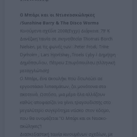
Ο Μπάρι και οι Ντισκοσκώληκες
/Sunshine Barry & The Disco Worms
Κινούμενα σχέδια 2008(Εγχρ) Διάρκεια: 79’ Κ
Δανέζικη ταινία σε σκηνοθεσία Thomas Borch
Nielsen, με τις φωνές των : Peter Frödi, Trine
Dyrholm , Lars Hjortshøj ,Troels Lyby / Δημήτρη
Δημόπουλου, Πέτρου Σπυρόπουλου (ελληνική
μεταγγλώτιση)
Ο Μπάρι, ένα σκουλήκι που δουλεύει σε
εργοστάσιο λιπασμάτων, ζει μονότονα στα
σκοτεινά. Ωστόσο, μια μέρα όλα αλλάζουν
καθώς αποφασίζει να γίνει τραγουδιστής στο
μεγαλύτερο συγκρότημα ντίσκο στον κόσμο,
που θα ονομάζεται “Ο Μπάρι και οι Ντισκο-
σκώληκες”!
Διασκεδαστική ταινία κινουμένων σχεδίων, με