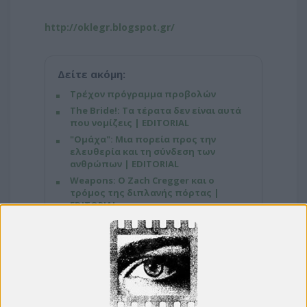
http://oklegr.blogspot.gr/
Δείτε ακόμη:
Τρέχον πρόγραμμα προβολών
The Bride!: Τα τέρατα δεν είναι αυτά
που νομίζεις | EDITORIAL
"Ομάχα": Μια πορεία προς την
ελευθερία και τη σύνδεση των
ανθρώπων | EDITORIAL
Weapons: Ο Zach Cregger και ο
τρόμος της διπλανής πόρτας |
EDITORIAL
Περασμένες Ζωές της Σελίν Σονγκ |
EDITORIAL
"Η καθώσπρέπει κοινωνία
καταστρέφει την ψυχή" - Poor Things
| EDITORIAL
Αν Είχα Πόδια, θα σε Κλωτσούσα" της
Μέρι Μπρόνσταϊν: Το πεδίο της