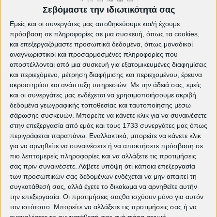
μητρικής ενοχής | EDITORIAL
Σεβόμαστε την ιδιωτικότητά σας
Πόνος και δόξα... Μια ταινία αυστηρά
Εμείς και οι συνεργάτες μας αποθηκεύουμε και/ή έχουμε
κατάλληλη για ενήλικες | EDITORIAL
πρόσβαση σε πληροφορίες σε μια συσκευή, όπως τα cookies,
και επεξεργαζόμαστε προσωπικά δεδομένα, όπως μοναδικοί
αναγνωριστικοί και προσαρμοσμένες πληροφορίες που
Tags:
Δήμος Πετρούπολης
Κινηματογραφική
αποστέλλονται από μια συσκευή για εξατομικευμένες διαφημίσεις
Λέσχη Πετρούπολης
κινηματογράφος Πετρούπολη
και περιεχόμενο, μέτρηση διαφήμισης και περιεχομένου, έρευνα
Πετρούπολη
σινε πετρουπολης
Σινεμά
Ταινίες
ακροατηρίου και ανάπτυξη υπηρεσιών.
Με την άδειά σας, εμείς
cinedp
cinelesxi_petroupolis
cinelesxi.dp
dimos
και οι συνεργάτες μας ενδέχεται να χρησιμοποιήσουμε ακριβή
petroupolis
Petroupoli
petroupoli.gov.gr
pkdp.gr
δεδομένα γεωγραφικής τοποθεσίας και ταυτοποίησης μέσω
σάρωσης συσκευών. Μπορείτε να κάνετε κλικ για να συναινέσετε
στην επεξεργασία από εμάς και τους 1733 συνεργάτες μας όπως
περιγράφεται παραπάνω. Εναλλακτικά, μπορείτε να κάνετε κλικ
για να αρνηθείτε να συναινέσετε ή να αποκτήσετε πρόσβαση σε
πιο λεπτομερείς πληροφορίες και να αλλάξετε τις προτιμήσεις
σας πριν συναινέσετε.
Λάβετε υπόψη ότι κάποια επεξεργασία
των προσωπικών σας δεδομένων ενδέχεται να μην απαιτεί τη
συγκατάθεσή σας, αλλά έχετε το δικαίωμα να αρνηθείτε αυτήν
την επεξεργασία. Οι προτιμήσεις σαςθα ισχύουν μόνο για αυτόν
τον ιστότοπο. Μπορείτε να αλλάξετε τις προτιμήσεις σας ή να