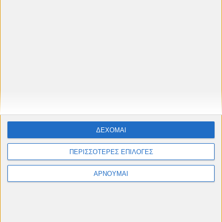
Ταινίες, αφιερώματα & παιδικές προβολές από
Μάιο έως Σεπτέμβριο
#cinelesxi_petroupolis
Φόρμα επικοινωνίας
ΔΕΧΟΜΑΙ
Όνομα
ΠΕΡΙΣΣΟΤΕΡΕΣ ΕΠΙΛΟΓΕΣ
ΑΡΝΟΥΜΑΙ
Ηλεκτρονικό ταχυδρομείο
*