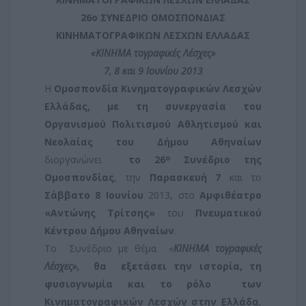
26ο ΣΥΝΕΔΡΙΟ ΟΜΟΣΠΟΝΔΙΑΣ
ΚΙΝΗΜΑΤΟΓΡΑΦΙΚΩΝ ΛΕΣΧΩΝ ΕΛΛΑΔΑΣ
«ΚΙΝΗΜΑ
τογραφικές Λέσχες»
7, 8 και 9 Ιουνίου 2013
Η
Ομοσπονδία Κινηματογραφικών Λεσχών
Ελλάδας, με τη συνεργασία του
Οργανισμού
Πολιτισμού Αθλητισμού και
Νεολαίας του Δήμου Αθηναίων
ο
διοργανώνει
το 26
Συνέδριο της
Ομοσπονδίας
, την
Παρασκευή 7
και το
Σάββατο 8
Ιουνίου
2013, στο
Αμφιθέατρο
«Αντώνης
Τρίτσης»
του
Πνευματικού
Κέντρου Δήμου Αθηναίων
.
Το
Συνέδριο με θέμα
«
ΚΙΝΗΜΑ τογραφικές
Λέσχες»,
θα
εξετάσει την ιστορία, τη
φυσιογνωμία και το ρόλο
των
Κινηματογραφικών Λεσχών στην Ελλάδα
,