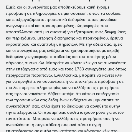
πετρούπολη
cinelesxi_petroupolis
dimos
petroupolis
events
la proxima salida ταινία
Εμείς και οι συνεργάτες μας αποθηκεύουμε και/ή έχουμε
petroupoli.gov.gr
pkdp.gr
πρόσβαση σε πληροφορίες σε μια συσκευή, όπως τα cookies,
και επεξεργαζόμαστε προσωπικά δεδομένα, όπως μοναδικοί
αναγνωριστικοί και προσαρμοσμένες πληροφορίες που
αποστέλλονται από μια συσκευή για εξατομικευμένες διαφημίσεις
και περιεχόμενο, μέτρηση διαφήμισης και περιεχομένου, έρευνα
ακροατηρίου και ανάπτυξη υπηρεσιών.
Με την άδειά σας, εμείς
και οι συνεργάτες μας ενδέχεται να χρησιμοποιήσουμε ακριβή
δεδομένα γεωγραφικής τοποθεσίας και ταυτοποίησης μέσω
σάρωσης συσκευών. Μπορείτε να κάνετε κλικ για να συναινέσετε
στην επεξεργασία από εμάς και τους 1733 συνεργάτες μας όπως
περιγράφεται παραπάνω. Εναλλακτικά, μπορείτε να κάνετε κλικ
για να αρνηθείτε να συναινέσετε ή να αποκτήσετε πρόσβαση σε
πιο λεπτομερείς πληροφορίες και να αλλάξετε τις προτιμήσεις
Κινηματογραφική λέσχη
σας πριν συναινέσετε.
Λάβετε υπόψη ότι κάποια επεξεργασία
Πετρούπολης
των προσωπικών σας δεδομένων ενδέχεται να μην απαιτεί τη
συγκατάθεσή σας, αλλά έχετε το δικαίωμα να αρνηθείτε αυτήν
Α
F
I
T
X
G
ρ
a
n
i
(
o
την επεξεργασία. Οι προτιμήσεις σαςθα ισχύουν μόνο για αυτόν
χ
c
s
k
T
o
τον ιστότοπο. Μπορείτε να αλλάξετε τις προτιμήσεις σας ή να
ι
e
t
T
w
g
κ
b
a
o
i
l
ανακαλέσετε τη συγκατάθεσή σας ανά πάσα στιγμή
ή
o
g
k
t
e
o
r
t
επιστρέφοντας σε αυτόν τον ιστότοπο και κάνοντας κλικ στο