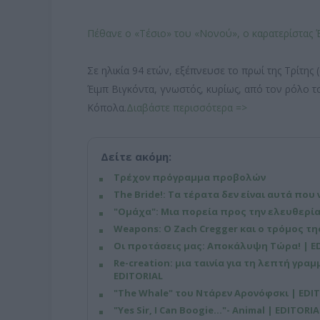
Πέθανε ο «Τέσιο» του «Νονού», ο καρατερίστας 
Σε ηλικία 94 ετών, εξέπνευσε το πρωί της Τρίτη
Έιμπ Βιγκόντα, γνωστός, κυρίως, από τον ρόλο 
Κόπολα.
Διαβάστε περισσότερα =>
Δείτε ακόμη:
Τρέχον πρόγραμμα προβολών
The Bride!: Τα τέρατα δεν είναι αυτά που 
"Ομάχα": Μια πορεία προς την ελευθερία
Weapons: Ο Zach Cregger και ο τρόμος τ
Οι προτάσεις μας: Αποκάλυψη Τώρα! | E
Re-creation: μια ταινία για τη λεπτή γρα
EDITORIAL
"The Whale" του Ντάρεν Αρονόφσκι | EDI
"Yes Sir, I Can Boogie..."- Animal | EDITORIA