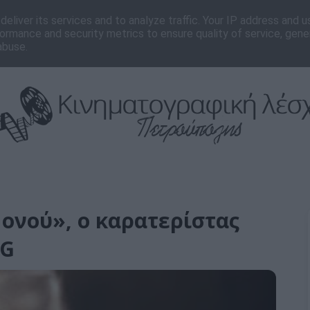
νωνία
Editorial
eliver its services and to analyze traffic. Your IP address and 
ormance and security metrics to ensure quality of service, gen
abuse.
Νονού», ο καρατερίστας
AG