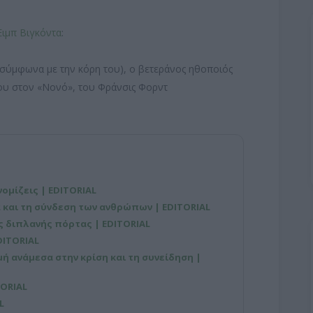
Έιμπ Βιγκόντα
:
ς (σύμφωνα με την κόρη του), ο βετεράνος ηθοποιός
του στον «Νονό», του Φράνσις Φορντ
νομίζεις | EDITORIAL
 και τη σύνδεση των ανθρώπων | EDITORIAL
ης διπλανής πόρτας | EDITORIAL
DITORIAL
μμή ανάμεσα στην κρίση και τη συνείδηση |
TORIAL
L