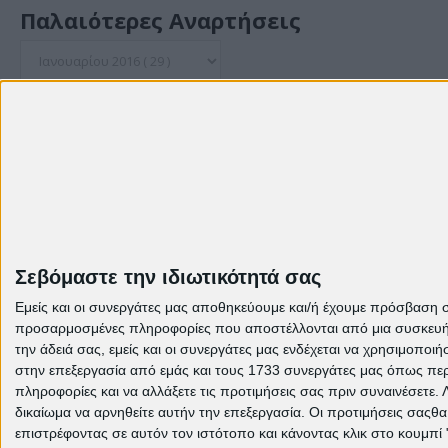
Παλαιότερες Αναρτήσεις
© Theme: Created by
templateclue , enhanced by
us
.
Σεβόμαστε την ιδιωτικότητά σας
Εμείς και οι συνεργάτες μας αποθηκεύουμε και/ή έχουμε πρόσβαση 
προσαρμοσμένες πληροφορίες που αποστέλλονται από μια συσκευή γι
την άδειά σας, εμείς και οι συνεργάτες μας ενδέχεται να χρησιμοπ
στην επεξεργασία από εμάς και τους 1733 συνεργάτες μας όπως περι
πληροφορίες και να αλλάξετε τις προτιμήσεις σας πριν συναινέσετε.
δικαίωμα να αρνηθείτε αυτήν την επεξεργασία. Οι προτιμήσεις σαςθ
επιστρέφοντας σε αυτόν τον ιστότοπο και κάνοντας κλικ στο κουμπί