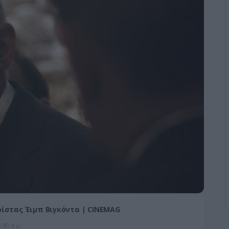
ρίστας Έιμπ Βιγκόντα | CINEMAG
00 π.μ.