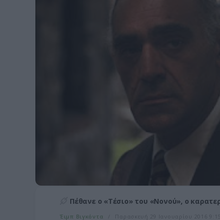
Πέθανε ο «Τέσιο» του «Νονού», ο καρατε
Έιμπ Βιγκόντα
Παρασκευή 29 Ιανουαρίου 2016 9:15: