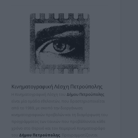
Κινηματογραφική Λέσχη Πετρούπολης
Η Κινηματογραφική Λέσχη του
Δήμου Πετρούπολης
είναι μία ομάδα εθελοντών, που δραστηριοποιείται
από το 1989, με σκοπό την διοργάνωση
κινηματογραφικών προβολών και τη
διαμόρφωση του
προγράμματος των ταινιών που προβάλλονται κάθε
χρόνο στο Θερινό και τον Χειμερινό Κινηματογράφο
του
Δήμου Πετρούπολης
. Προγραμματίζονται