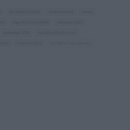
α
Ελεύθερη είσοδος
παιδική ταινία
όσκαρ
νής
Αφροδίτη Παπαδάκη
καλοκαίρι 2025
καλοκαίρι 2024
πρεσβεία βενεζουέλας
νίκης
Απρίλιος 2019
Πρεσβεία Ουρουγουάης