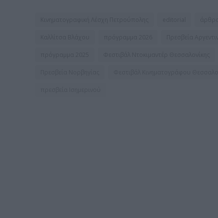
Κινηματογραφική Λέσχη Πετρούπολης
editorial
άρθρ
Καλλίτσα Βλάχου
πρόγραμμα 2026
Πρεσβεία Αργεντι
πρόγραμμα 2025
Φεστιβάλ Ντοκιμαντέρ Θεσσαλονίκης
Πρεσβεία Νορβηγίας
Φεστιβάλ Κινηματογράφου Θεσσαλο
πρεσβεία Ισημερινού