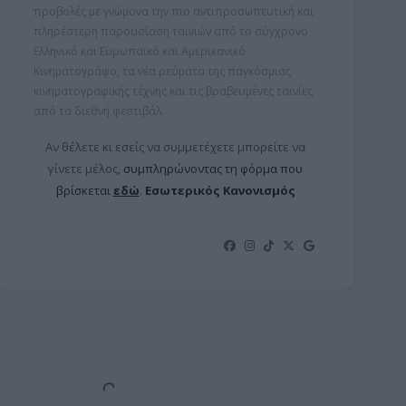
προβολές με γνώμονα την πιο αντιπροσωπευτική και
πληρέστερη παρουσίαση ταινιών από το σύγχρονο
Ελληνικό και Ευρωπαϊκό και Αμερικανικό
Κινηματογράφο, τα νέα ρεύματα της παγκόσμιας
κινηματογραφικής τέχνης και τις βραβευμένες ταινίες
από τα διεθνή φεστιβάλ.
Αν θέλετε κι εσείς να συμμετέχετε μπορείτε ν
α
γίνετε μέλος,
συμπληρώνοντας τη φόρμα που
βρίσκεται
εδώ
.
Εσωτερικός Κανονισμός