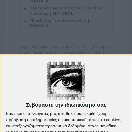
EDITORIAL
Ζώνη Ενδιαφέροντος του Τζόναθαν
Γκλέιζερ | EDITORIAL
"Black Dog" του Γκουάν Χου |
EDITORIAL
Tags:
Νορβηγία
ντετέκτιβ Χάρι Xόλε
Τζο Νέσμπο
Χιονάνθρωπο
jo nesbo
Nesbomaniacs
news
the
snowman
the snowman movie
Tomas Alfredson
Σεβόμαστε την ιδιωτικότητά σας
Εμείς και οι συνεργάτες μας αποθηκεύουμε και/ή έχουμε
πρόσβαση σε πληροφορίες σε μια συσκευή, όπως τα cookies,
και επεξεργαζόμαστε προσωπικά δεδομένα, όπως μοναδικοί