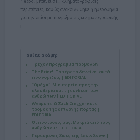
Nesbo, μπαίνει σε... κινηματογραφικές
περιπέτειες, καθώς ανακοινώθηκε η ημερομηνία
για την επίσημη πρεμιέρα της κινηματογραφικής
μ...
Δείτε ακόμη:
Τρέχον πρόγραμμα προβολών
The Bride!: Τα τέρατα δεν είναι αυτά
που νομίζεις | EDITORIAL
"Ομάχα": Μια πορεία προς την
ελευθερία και τη σύνδεση των
ανθρώπων | EDITORIAL
Weapons: Ο Zach Cregger και ο
τρόμος της διπλανής πόρτας |
EDITORIAL
Οι προτάσεις μας: Μακριά από τους
Ανθρώπους | EDITORIAL
Περασμένες Ζωές της Σελίν Σονγκ |