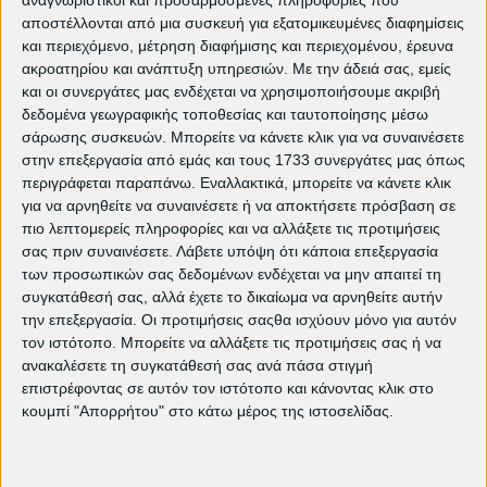
αναγνωριστικοί και προσαρμοσμένες πληροφορίες που
Κινηματογραφική λέσχη
αποστέλλονται από μια συσκευή για εξατομικευμένες διαφημίσεις
Πετρούπολης
και περιεχόμενο, μέτρηση διαφήμισης και περιεχομένου, έρευνα
ακροατηρίου και ανάπτυξη υπηρεσιών.
Με την άδειά σας, εμείς
Α
F
I
T
X
G
και οι συνεργάτες μας ενδέχεται να χρησιμοποιήσουμε ακριβή
ρ
a
n
i
(
o
χ
c
s
k
T
o
δεδομένα γεωγραφικής τοποθεσίας και ταυτοποίησης μέσω
ι
e
t
T
w
g
σάρωσης συσκευών. Μπορείτε να κάνετε κλικ για να συναινέσετε
κ
b
a
o
i
l
ή
o
g
k
t
e
στην επεξεργασία από εμάς και τους 1733 συνεργάτες μας όπως
o
r
t
k
a
e
περιγράφεται παραπάνω. Εναλλακτικά, μπορείτε να κάνετε κλικ
m
r
για να αρνηθείτε να συναινέσετε ή να αποκτήσετε πρόσβαση σε
)
πιο λεπτομερείς πληροφορίες και να αλλάξετε τις προτιμήσεις
← ΝΕΌΤΕΡΗ ΑΝΆΡΤΗΣΗ
ΠΑΛΑΙΌΤΕΡΗ ΑΝΆΡΤΗΣΗ →
σας πριν συναινέσετε.
Λάβετε υπόψη ότι κάποια επεξεργασία
των προσωπικών σας δεδομένων ενδέχεται να μην απαιτεί τη
συγκατάθεσή σας, αλλά έχετε το δικαίωμα να αρνηθείτε αυτήν
την επεξεργασία. Οι προτιμήσεις σαςθα ισχύουν μόνο για αυτόν
Κινηματογραφική Λέσχη Πετρούπολης
editorial
άρθρα
τον ιστότοπο. Μπορείτε να αλλάξετε τις προτιμήσεις σας ή να
Ελεύθερη είσοδος
παιδική ταινία
όσκαρ
ανακαλέσετε τη συγκατάθεσή σας ανά πάσα στιγμή
επιστρέφοντας σε αυτόν τον ιστότοπο και κάνοντας κλικ στο
Καλλίτσα Βλάχου
πρόγραμμα 2026
Πρεσβεία Αργεντινής
κουμπί "Απορρήτου" στο κάτω μέρος της ιστοσελίδας.
Αφροδίτη Παπαδάκη
καλοκαίρι 2025
πρόγραμμα 2025
Φεστιβάλ Ντοκιμαντέρ Θεσσαλονίκης
καλοκαίρι 2024