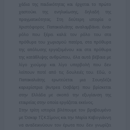
χάδια της παιδικότητας και έρχεται το πρώτο
χαστούκι της ενηλικίωσης, δηλαδή της
πραγματικότητας.
Στη δεύτερη ιστορία ο
Χριστόφορος Παπακαλιάτης αναλαμβάνει έναν
ρόλο που ξέρει καλά: τον ρόλο του στα
πρόθυρα του χωρισμού πατέρα, στα πρόθυρα
της απόλυσης εργαζομένου και στα πρόθυρα
της κατάθλιψης ανθρώπου, όλα αυτά βέβαια με
λίγο χιούμορ και λίγο υπερβολή που δεν
λείπουν ποτέ από τις δουλειές του. Εδώ, ο
Παπακαλιάτης ερωτεύεται μια Σουηδέζα
καριερίστρια (Άντρεα Οσβάρτ) που βρίσκεται
στην Ελλάδα με σκοπό την εξυγίανση της
εταιρείας στην οποία εργάζεται εκείνος.
Στην τρίτη ιστορία βλέπουμε τον βραβευμένο
με Όσκαρ Τζ.Κ.Σίμονς και την Μαρία Καβογιάννη
να αναδεικνύουν τον έρωτα που δεν γνωρίζει