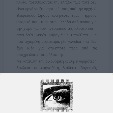
ηλικία, πρεσβεύοντας την ελπίδα πως ποτέ δεν
είναι αργά να ξεκινήσει κάποιος από την αρχή. Ο
εξαιρετικός Σίμονς ερμηνεύει έναν Γερμανό
ιστορικό που μένει στην Ελλάδα από αγάπη για
την χώρα και τον πνευματικό της πλούτο και η
σπουδαία Μαρία Καβογιάννη υποδύεται μια
δυστυχισμένη νοικοκυρά, μία γυναίκα που δεν
έχει ιδέα για οτιδήποτε πέρα από τις
υποχρεώσεις του ρόλου της.
Με καταλύτη την οικονομική κρίση, η ωριμότερη
δουλειά του σκηνοθέτη, διαθέτει εξαιρετικές
ερμηνείες, δυνατή σκηνοθεσία και ζεστή,
ανθρώπινη ματιά.
Δείτε το τρέιλερ εδώ: