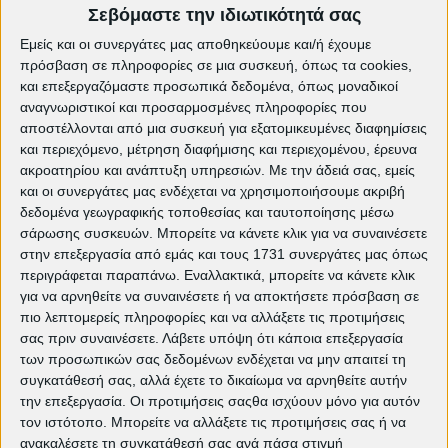
Σεβόμαστε την ιδιωτικότητά σας
Εμείς και οι συνεργάτες μας αποθηκεύουμε και/ή έχουμε
πρόσβαση σε πληροφορίες σε μια συσκευή, όπως τα cookies,
και επεξεργαζόμαστε προσωπικά δεδομένα, όπως μοναδικοί
αναγνωριστικοί και προσαρμοσμένες πληροφορίες που
αποστέλλονται από μια συσκευή για εξατομικευμένες διαφημίσεις
και περιεχόμενο, μέτρηση διαφήμισης και περιεχομένου, έρευνα
ακροατηρίου και ανάπτυξη υπηρεσιών.
Με την άδειά σας, εμείς
και οι συνεργάτες μας ενδέχεται να χρησιμοποιήσουμε ακριβή
δεδομένα γεωγραφικής τοποθεσίας και ταυτοποίησης μέσω
Γενική Είσοδος: 5€
σάρωσης συσκευών. Μπορείτε να κάνετε κλικ για να συναινέσετε
Θερινός Δημοτικός Κινηματογράφος "Σινέ
στην επεξεργασία από εμάς και τους 1731 συνεργάτες μας όπως
Πετρούπολις"
περιγράφεται παραπάνω. Εναλλακτικά, μπορείτε να κάνετε κλικ
25ης Μαρτίου 168, Πετρούπολη
για να αρνηθείτε να συναινέσετε ή να αποκτήσετε πρόσβαση σε
πιο λεπτομερείς πληροφορίες και να αλλάξετε τις προτιμήσεις
σας πριν συναινέσετε.
Λάβετε υπόψη ότι κάποια επεξεργασία
των προσωπικών σας δεδομένων ενδέχεται να μην απαιτεί τη
συγκατάθεσή σας, αλλά έχετε το δικαίωμα να αρνηθείτε αυτήν
την επεξεργασία. Οι προτιμήσεις σαςθα ισχύουν μόνο για αυτόν
τον ιστότοπο. Μπορείτε να αλλάξετε τις προτιμήσεις σας ή να
ανακαλέσετε τη συγκατάθεσή σας ανά πάσα στιγμή