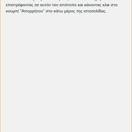
επιστρέφοντας σε αυτόν τον ιστότοπο και κάνοντας κλικ στο
κουμπί "Απορρήτου" στο κάτω μέρος της ιστοσελίδας.
Πρόγραμμα 2016
Πρόγραμμα 2016 (Ιούλιος)
Δείτε ακόμη:
Τρέχον πρόγραμμα προβολών
The Bride!: Τα τέρατα δεν είναι αυτά
που νομίζεις | EDITORIAL
"Ομάχα": Μια πορεία προς την
ελευθερία και τη σύνδεση των
ανθρώπων | EDITORIAL
Weapons: Ο Zach Cregger και ο
τρόμος της διπλανής πόρτας |
EDITORIAL
Οι προτάσεις μας: Ladybird Ladybird
| EDITORIAL