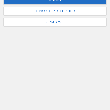
ΔΕΧΟΜΑΙ
Ταινίες, αφιερώματα & παιδικές προβολές από
Μάιο έως Σεπτέμβριο
ΠΕΡΙΣΣΟΤΕΡΕΣ ΕΠΙΛΟΓΕΣ
#cinelesxi_petroupolis
ΑΡΝΟΥΜΑΙ
Φόρμα επικοινωνίας
Όνομα
Ηλεκτρονικό ταχυδρομείο
*