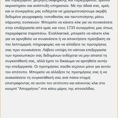
ακροατηρίου και ανάπτυξη υπηρεσιών.
Με την άδειά σας, εμείς
και οι συνεργάτες μας ενδέχεται να χρησιμοποιήσουμε ακριβή
δεδομένα γεωγραφικής τοποθεσίας και ταυτοποίησης μέσω
Δείτε ακόμη:
σάρωσης συσκευών. Μπορείτε να κάνετε κλικ για να συναινέσετε
στην επεξεργασία από εμάς και τους 1733 συνεργάτες μας όπως
Τρέχον πρόγραμμα προβολών
περιγράφεται παραπάνω. Εναλλακτικά, μπορείτε να κάνετε κλικ
The Bride!: Τα τέρατα δεν είναι αυτά
για να αρνηθείτε να συναινέσετε ή να αποκτήσετε πρόσβαση σε
που νομίζεις | EDITORIAL
πιο λεπτομερείς πληροφορίες και να αλλάξετε τις προτιμήσεις
"Ομάχα": Μια πορεία προς την
σας πριν συναινέσετε.
Λάβετε υπόψη ότι κάποια επεξεργασία
ελευθερία και τη σύνδεση των
των προσωπικών σας δεδομένων ενδέχεται να μην απαιτεί τη
ανθρώπων | EDITORIAL
συγκατάθεσή σας, αλλά έχετε το δικαίωμα να αρνηθείτε αυτήν
Weapons: Ο Zach Cregger και ο
την επεξεργασία. Οι προτιμήσεις σαςθα ισχύουν μόνο για αυτόν
τρόμος της διπλανής πόρτας |
EDITORIAL
τον ιστότοπο. Μπορείτε να αλλάξετε τις προτιμήσεις σας ή να
ανακαλέσετε τη συγκατάθεσή σας ανά πάσα στιγμή
«Io Capitano» του Ματέο Γκαρόνε |
EDITORIAL
επιστρέφοντας σε αυτόν τον ιστότοπο και κάνοντας κλικ στο
κουμπί "Απορρήτου" στο κάτω μέρος της ιστοσελίδας.
"Η Φόνισσα" της Εύας Νάθενα |
EDITORIAL
"The Brutalist" του Μπρέιντι Κορμπέ
| EDITORIAL
The Father | EDITORIAL