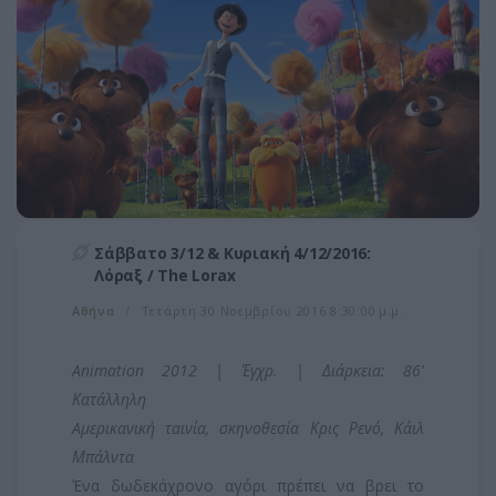
Σάββατο 3/12 & Κυριακή 4/12/2016:
Λόραξ / The Lorax
Αθήνα
Τετάρτη 30 Νοεμβρίου 2016 8:30:00 μ.μ.
Animation 2012 | Έγχρ. | Διάρκεια: 86'
Κατάλληλη
Aμερικανική ταινία, σκηνοθεσία Κρις Ρενό, Κάιλ
Μπάλντα
Ένα δωδεκάχρονο αγόρι πρέπει να βρει το