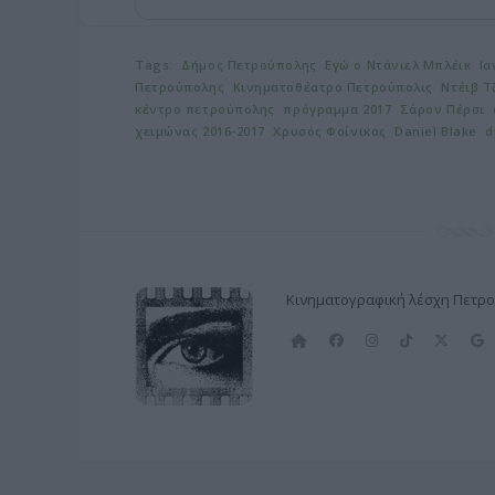
Tags:
Δήμος Πετρούπολης
Εγώ ο Ντάνιελ Μπλέικ
Ια
Πετρούπολης
Κινηματοθέατρο Πετρούπολις
Ντέιβ 
κέντρο πετρούπολης
πρόγραμμα 2017
Σάρον Πέρσι
χειμώνας 2016-2017
Χρυσός Φοίνικας
Daniel Blake
d
Κινηματογραφική λέσχη Πετρ
Α
F
I
T
X
ρ
a
n
i
(
χ
c
s
k
T
ι
e
t
T
w
κ
b
a
o
i
l
ή
o
g
k
t
e
o
r
t
k
a
e
m
r
)