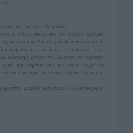
16:00 μ.μ.
β Τζονς, Χάιλι Σκουάιρς, Σάρον Πέρσι
υργός ο οποίος έπειτα από ένα σοβαρό καρδιακό
 μέχρις ότου η καρδιά του γίνει ξανά πιο δυνατή. Η
 προσκόμματα και τον οδηγεί σε αδιέξοδο. Στην
μια ανύπαντρη μητέρα, που βρίσκεται σε χειρότερη
 Loach που κέρδισε από την πρώτη στιγμή τις
κού συστήματος και τις κοινωνικές αδικίες μέσα από
ψηφιότητα Βραβείο Ευρωπαϊκού Κινηματογράφου