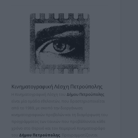
Κινηματογραφική Λέσχη Πετρούπολης
Η Κινηματογραφική Λέσχη του
Δήμου Πετρούπολης
είναι μία ομάδα εθελοντών, που δραστηριοποιείται
από το 1989, με σκοπό την διοργάνωση
κινηματογραφικών προβολών και τη
διαμόρφωση του
προγράμματος των ταινιών που προβάλλονται κάθε
χρόνο στο Θερινό και τον Χειμερινό Κινηματογράφο
του
Δήμου Πετρούπολης
. Προγραμματίζονται