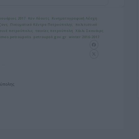
νουάριος 2017
Κεν Λόουτς
Κινηματογραφική Λέσχη
Τζονς
Πνευματικό Κέντρο Πετρούπολης
πολιτιστικό
σινέ πετρούπολις
ταινίες πετρούπολη
Χάιλι Σκουάιρς
imos petroupolis
petroupoli.gov.gr
winter 2016-2017
ούπολης
G
o
o
g