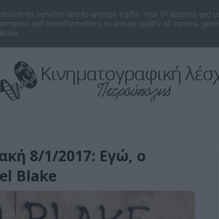
νωνία
Editorial
eliver its services and to analyze traffic. Your IP address and 
ormance and security metrics to ensure quality of service, gen
abuse.
ακή 8/1/2017: Εγώ, ο
el Blake