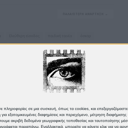
ΠΑΛΑΙΌΤΕΡΗ ΑΝΆΡΤΗΣΗ →
α
Ελεύθερη είσοδος
παιδική ταινία
όσκαρ
νής
Αφροδίτη Παπαδάκη
καλοκαίρι 2025
καλοκαίρι 2024
πρεσβεία βενεζουέλας
νίκης
Απρίλιος 2019
Πρεσβεία Ουρουγουάης
σε πληροφορίες σε μια συσκευή, όπως τα cookies, και επεξεργαζόμαστ
α εξατομικευμένες διαφημίσεις και περιεχόμενο, μέτρηση διαφήμισης 
οιήσουμε ακριβή δεδομένα γεωγραφικής τοποθεσίας και ταυτοποίησης μέ
γράφεται παραπάνω. Εναλλακτικά, μπορείτε να κάνετε κλικ για να αρν