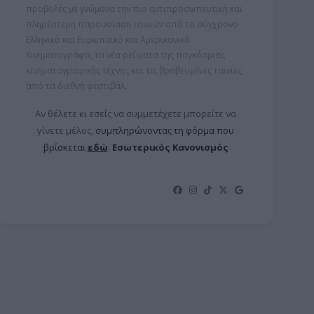
προβολές με γνώμονα την πιο αντιπροσωπευτική και
πληρέστερη παρουσίαση ταινιών από το σύγχρονο
Ελληνικό και Ευρωπαϊκό και Αμερικανικό
Κινηματογράφο, τα νέα ρεύματα της παγκόσμιας
κινηματογραφικής τέχνης και τις βραβευμένες ταινίες
από τα διεθνή φεστιβάλ.
Αν θέλετε κι εσείς να συμμετέχετε μπορείτε ν
α
γίνετε μέλος,
συμπληρώνοντας τη φόρμα που
βρίσκεται
εδώ
.
Εσωτερικός Κανονισμός