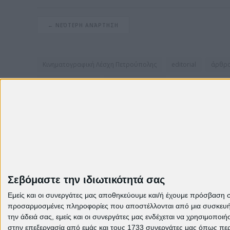
← ΝΕΌΤΕΡΗ ΑΝΆΡΤΗΣΗ
Κινηματογραφική Λέσχη Πετρούπολης
editorial
άρθρ
Καλλίτσα Βλάχου
πρόγραμμα 2026
Πρεσβεία Αργεντι
πρόγραμμα 2025
Φεστιβάλ Ντοκιμαντέρ Θεσσαλονίκης
Πρεσβεία Νορβηγίας
Φεστιβάλ Κινηματογράφου Θεσσαλο
πρεσβεία Ισημερινού
Instagram
Σεβόμαστε την ιδιωτικότητά σας
Εμείς και οι συνεργάτες μας αποθηκεύουμε και/ή έχουμε πρόσβαση 
Παλαιότερες Αναρτήσεις
προσαρμοσμένες πληροφορίες που αποστέλλονται από μια συσκευή γι
την άδειά σας, εμείς και οι συνεργάτες μας ενδέχεται να χρησιμοπ
στην επεξεργασία από εμάς και τους 1733 συνεργάτες μας όπως περι