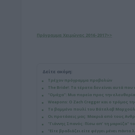
Πρόγραμμα Χειμώνας 2016-2017>>
Δείτε ακόμη:
Τρέχον πρόγραμμα προβολών
The Bride!: Τα τέρατα δεν είναι αυτά που 
"Ομάχα": Μια πορεία προς την ελευθερία
Weapons: Ο Zach Cregger και ο τρόμος τ
Το βαμμένο πουλί του Βάτσλαβ Μαρχούλ 
Οι προτάσεις μας: Μακριά από τους Ανθ
"Γιάννης Σπανός: Πίσω απ’ τη μαρκίζα" τ
"Είτε βραδιάζει είτε φέγγει μένει πάντα λ