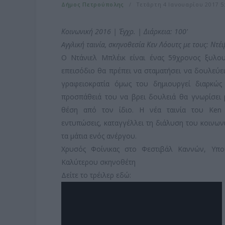
Δήμος Πετρούπολης
Τετάρτη 4 Ιανουαρίου 2017 5:
Κοινωνική 2016 | Έγχρ. | Διάρκεια: 100'
Aγγλική ταινία, σκηνοθεσία Κεν Λόουτς με τους: Ντέι
Ο Ντάνιελ Μπλέικ είναι ένας 59χρονος ξυλο
επεισόδιο θα πρέπει να σταματήσει να δουλεύει
γραφειοκρατία όμως του δημιουργεί διαρκώς
προσπάθειά του να βρει δουλειά θα γνωρίσει 
θέση από τον ίδιο. Η νέα ταινία του Ken
εντυπώσεις, καταγγέλλει τη διάλυση του κοινωνι
τα μάτια ενός ανέργου.
Χρυσός Φοίνικας στο Φεστιβάλ Καννών, Υπο
Καλύτερου σκηνοθέτη
Δείτε το τρέιλερ εδώ: