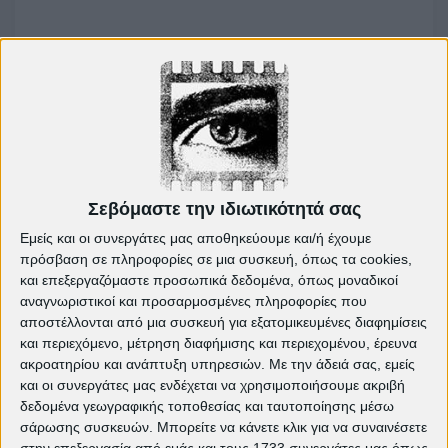
Σεβόμαστε την ιδιωτικότητά σας
Εμείς και οι συνεργάτες μας αποθηκεύουμε και/ή έχουμε
Δείτε ακόμη:
πρόσβαση σε πληροφορίες σε μια συσκευή, όπως τα cookies,
Τρέχον πρόγραμμα προβολών
και επεξεργαζόμαστε προσωπικά δεδομένα, όπως μοναδικοί
The Bride!: Τα τέρατα δεν είναι αυτά
αναγνωριστικοί και προσαρμοσμένες πληροφορίες που
που νομίζεις | EDITORIAL
αποστέλλονται από μια συσκευή για εξατομικευμένες διαφημίσεις
"Ομάχα": Μια πορεία προς την
και περιεχόμενο, μέτρηση διαφήμισης και περιεχομένου, έρευνα
ελευθερία και τη σύνδεση των
ακροατηρίου και ανάπτυξη υπηρεσιών.
Με την άδειά σας, εμείς
ανθρώπων | EDITORIAL
και οι συνεργάτες μας ενδέχεται να χρησιμοποιήσουμε ακριβή
Weapons: Ο Zach Cregger και ο
δεδομένα γεωγραφικής τοποθεσίας και ταυτοποίησης μέσω
τρόμος της διπλανής πόρτας |
σάρωσης συσκευών. Μπορείτε να κάνετε κλικ για να συναινέσετε
EDITORIAL
στην επεξεργασία από εμάς και τους 1733 συνεργάτες μας όπως