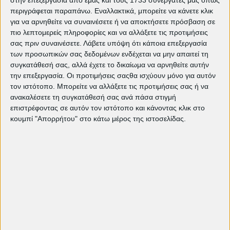
"La Dolce Vita" του Φεντερίκο Φελίνι
περιγράφεται παραπάνω. Εναλλακτικά, μπορείτε να κάνετε κλικ
| EDITORIAL
για να αρνηθείτε να συναινέσετε ή να αποκτήσετε πρόσβαση σε
"Baby" του Μαρσέλο Καετάνο |
πιο λεπτομερείς πληροφορίες και να αλλάξετε τις προτιμήσεις
EDITORIAL
σας πριν συναινέσετε.
Λάβετε υπόψη ότι κάποια επεξεργασία
Another Round | EDITORIAL
των προσωπικών σας δεδομένων ενδέχεται να μην απαιτεί τη
"Με αξιοπρέπεια" του Δημήτρη
συγκατάθεσή σας, αλλά έχετε το δικαίωμα να αρνηθείτε αυτήν
Κατσιμίρη
την επεξεργασία. Οι προτιμήσεις σαςθα ισχύουν μόνο για αυτόν
τον ιστότοπο. Μπορείτε να αλλάξετε τις προτιμήσεις σας ή να
ανακαλέσετε τη συγκατάθεσή σας ανά πάσα στιγμή
Tags:
Αύγουστος 2017
Δήμος Πετρούπολης
επιστρέφοντας σε αυτόν τον ιστότοπο και κάνοντας κλικ στο
δημοτικός κινηματογράφος πετρούπολης
Θερινό
κουμπί "Απορρήτου" στο κάτω μέρος της ιστοσελίδας.
Σινεμά Πετρούπολης
Θερινός Κινηματογράφος
Πετρούπολης
Ιούλιος 2017
Ιούνιος 2017
καλοκαίρι
2017
Κινηματογραφική Λέσχη Πετρούπολης
Μάιος
2017
παιδική ταινία
πολιτιστικό κέντρο
πετρούπολης
πρόγραμμα 2017
Σεπτέμβριος 2017
σινέ πετρούπολις
ταινίες πετρούπολη
dimos
petroupolis
petroupoli.gov.gr
pkdp.gr
summer
2017