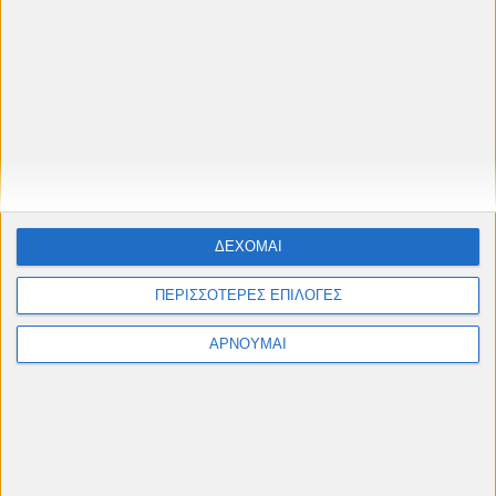
🎬
Θερινό Πρόγραμμα 2026
Προβολές στο
Δημοτικό Θερινό
Κινηματογράφο Cine "Πετρούπολις"
Ταινίες, αφιερώματα & παιδικές προβολές από
Μάιο έως Σεπτέμβριο
ΔΕΧΟΜΑΙ
#cinelesxi_petroupolis
ΠΕΡΙΣΣΟΤΕΡΕΣ ΕΠΙΛΟΓΕΣ
ΑΡΝΟΥΜΑΙ
Φόρμα επικοινωνίας