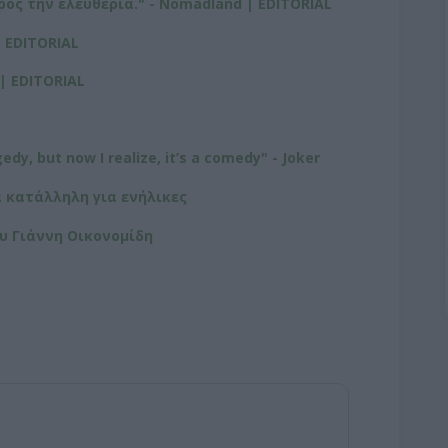
ρος την ελευθερία." - Nomadland | EDITORIAL
| EDITORIAL
 | EDITORIAL
gedy, but now I realize, it’s a comedy" - Joker
ά κατάλληλη για ενήλικες
υ Γιάννη Οικονομίδη