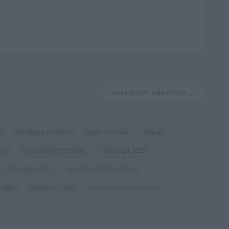
o
o
g
ΠΑΛΑΙΌΤΕΡΗ ΑΝΆΡΤΗΣΗ →
α
Ελεύθερη είσοδος
παιδική ταινία
όσκαρ
νής
Αφροδίτη Παπαδάκη
καλοκαίρι 2025
καλοκαίρι 2024
πρεσβεία βενεζουέλας
νίκης
Απρίλιος 2019
Πρεσβεία Ουρουγουάης