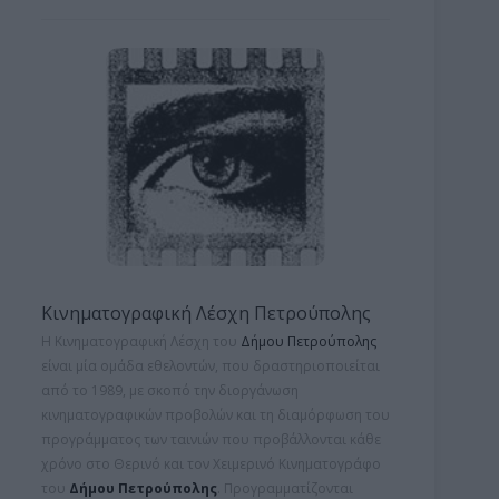
Κινηματογραφική Λέσχη Πετρούπολης
Η Κινηματογραφική Λέσχη του
Δήμου Πετρούπολης
είναι μία ομάδα εθελοντών, που δραστηριοποιείται
από το 1989, με σκοπό την διοργάνωση
κινηματογραφικών προβολών και τη
διαμόρφωση του
προγράμματος των ταινιών που προβάλλονται κάθε
χρόνο στο Θερινό και τον Χειμερινό Κινηματογράφο
του
Δήμου Πετρούπολης
. Προγραμματίζονται