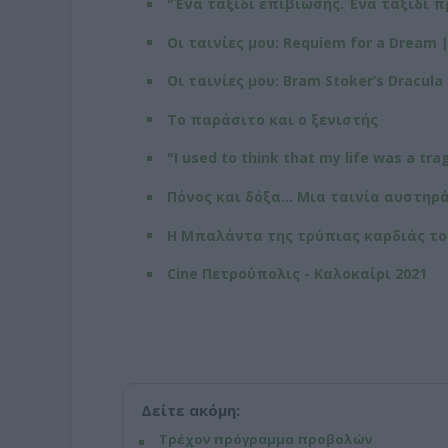
"Ένα ταξίδι επιβίωσης. Ένα ταξίδι π
Οι ταινίες μου: Requiem for a Dream 
Οι ταινίες μου: Bram Stoker’s Dracula
Το παράσιτο και ο ξενιστής
"I used to think that my life was a tra
Πόνος και δόξα... Μια ταινία αυστηρ
Η Μπαλάντα της τρύπιας καρδιάς το
Cine Πετρούπολις - Καλοκαίρι 2021
Δείτε ακόμη:
Τρέχον πρόγραμμα προβολών