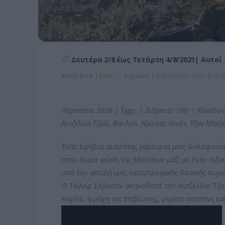
Δευτέρα 2/8 έως Τετάρτη 4/8/2021| Αυτοί
Αντζελίνα Τζολί
Κυριακή 1 Αυγούστου 2021 4:19:00
Περιπέτεια 2020 | Έγχρ. | Διάρκεια: 100' |
Καναδο-α
Αντζελίνα Τζολί, Φιν Λιτλ, Νίκολας Χουλτ, Τζον Μπέρ
Ένας έφηβος αυτόπτης μάρτυρας μιας δολοφονί
στην άγρια φύση της Μοντάνα μαζί με έναν ειδι
υπό την απειλή μιας καταστροφικής δασικής πυρκ
O Τέιλορ Σέρινταν σκηνοθετεί την Αντζελίνα Τζο
Κορίτα, η μάχη της επιβίωσης, γεμάτη σασπένς κα