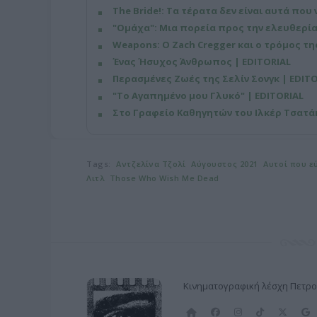
The Bride!: Τα τέρατα δεν είναι αυτά που 
"Ομάχα": Μια πορεία προς την ελευθερία
Weapons: Ο Zach Cregger και ο τρόμος τ
Ένας Ήσυχος Άνθρωπος | EDITORIAL
Περασμένες Ζωές της Σελίν Σονγκ | EDIT
"Το Αγαπημένο μου Γλυκό" | EDITORIAL
Στο Γραφείο Καθηγητών του Ιλκέρ Τσατάκ
Tags:
Αντζελίνα Τζολί
Αύγουστος 2021
Αυτοί που ε
Λιτλ
Those Who Wish Me Dead
Κινηματογραφική λέσχη Πετρ
Α
F
I
T
X