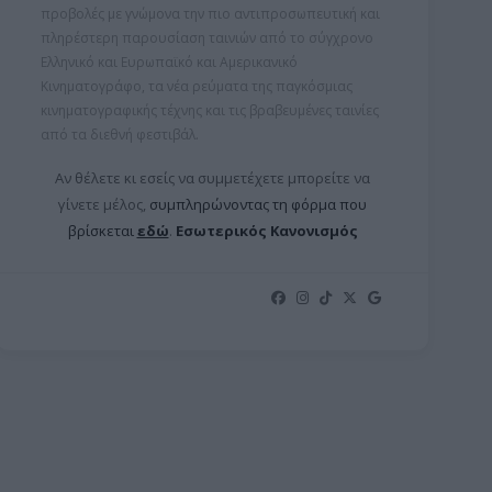
προβολές με γνώμονα την πιο αντιπροσωπευτική και
πληρέστερη παρουσίαση ταινιών από το σύγχρονο
Ελληνικό και Ευρωπαϊκό και Αμερικανικό
Κινηματογράφο, τα νέα ρεύματα της παγκόσμιας
κινηματογραφικής τέχνης και τις βραβευμένες ταινίες
από τα διεθνή φεστιβάλ.
Αν θέλετε κι εσείς να συμμετέχετε μπορείτε ν
α
γίνετε μέλος,
συμπληρώνοντας τη φόρμα που
βρίσκεται
εδώ
.
Εσωτερικός Κανονισμός