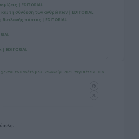
νομίζεις | EDITORIAL
 και τη σύνδεση των ανθρώπων | EDITORIAL
ης διπλανής πόρτας | EDITORIAL
ORIAL
 | EDITORIAL
ύχονται το θανάτό μου
καλοκαίρι 2021
περιπέτεια
Φιν
ούπολης
G