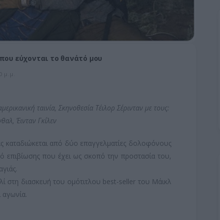
 που εύχονται το θανάτό μου
 μ.μ.
μερικανική ταινία, Σκηνοθεσία Τέιλορ Σέρινταν με τους:
νθαλ, Έινταν Γκίλεν
ας καταδιώκεται από δύο επαγγελματίες δολοφόνους
κό επιβίωσης που έχει ως σκοπό την προστασία του,
αγιάς.
λί στη διασκευή του ομότιτλου best-seller του Μάικλ
ι αγωνία.