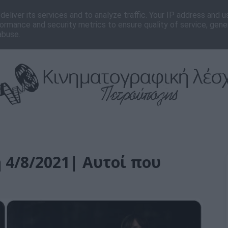
νωνία
Editorial
eliver its services and to analyze traffic. Your IP address and 
ormance and security metrics to ensure quality of service, gen
abuse.
 4/8/2021| Αυτοί που