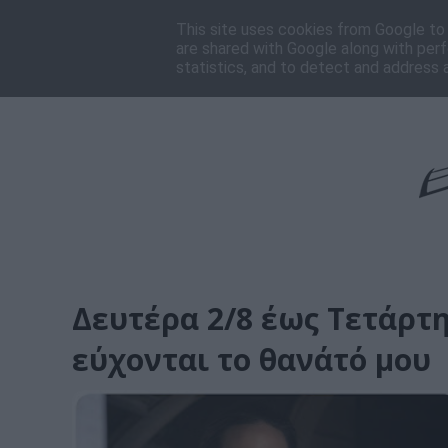
Αρχική
Πρόγραμμα
Ποιοι είμαστε
Επικοι
This site uses cookies from Google to d
are shared with Google along with perf
statistics, and to detect and address 
Δευτέρα 2/8 έως Τετάρτη
εύχονται το θανάτό μου