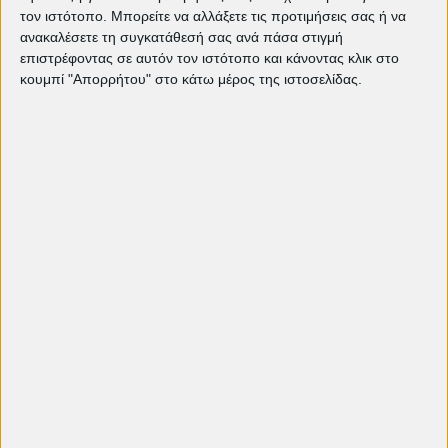
"Ομάχα": Μια πορεία προς την
τον ιστότοπο. Μπορείτε να αλλάξετε τις προτιμήσεις σας ή να
ελευθερία και τη σύνδεση των
ανακαλέσετε τη συγκατάθεσή σας ανά πάσα στιγμή
ανθρώπων | EDITORIAL
επιστρέφοντας σε αυτόν τον ιστότοπο και κάνοντας κλικ στο
Weapons: Ο Zach Cregger και ο
κουμπί "Απορρήτου" στο κάτω μέρος της ιστοσελίδας.
τρόμος της διπλανής πόρτας |
EDITORIAL
Ένας Ήσυχος Άνθρωπος | EDITORIAL
«Η Αρπαγή» της Ιρίς Καλτενμπάκ |
EDITORIAL
Για τη Μικρή Σάμα | EDITORIAL
Οι προτάσεις μας: The Florida Project
| EDITORIAL
Κινηματογραφική Λέσχη Πετρούπολης
editorial
άρθρα
Ελεύθερη είσοδος
παιδική ταινία
όσκαρ
Καλλίτσα Βλάχου
πρόγραμμα 2026
Πρεσβεία Αργεντινής