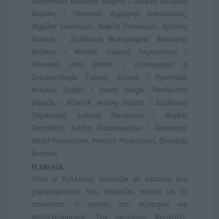
Σκηνοθεσία: Θοδωρής Βουρνάς / Σενάριο: Κατερίνα
Βαϊμάκη / Ηθοποιοί: Δημήτρης Λιακόπουλος,
Μιχάλης Οικονόμου, Νεφέλη Παπαδερού, Χρήστος
Καπενής / Διεύθυνση Φωτογραφίας: Φανούρης
Καζάκης / Μοντάζ: Γιώργος Τσιρογιάννης /
Μουσική: John Baxter / Σκηνογραφία &
Ενδυματολογία: Γιάννης Δούμας / Ηχοληψία:
Αντώνης Ζερβός / Sound Design: Παναγιώτης
Ελμαζάι / Αrtwork: Antony Galatis / Διεύθυνση
Παραγωγής: Ιωάννης Νικολέττος / Βοηθός
Σκηνοθέτη: Σελήνη Παπαγεωργίου / Παραγωγή:
Direct Productions, Protasis Productions, Θοδωρής
Βουρνάς
Η ταινία
Όταν ο Συλλέκτης εντοπίζει σε κάποιον ένα
χαρακτηριστικό που θαυμάζει, πρέπει να το
αποκτήσει. Ο τρόπος του σύντομος και
αποτελεσματικός. Τον σκοτώνει. Φροντίζει,