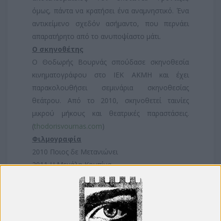
όμως, πάντα να κρατήσει ένα αναμνηστικό. Ένα
αντικείμενο σχεδόν ασήμαντο, που περνάει
απαρατήρητο από το ανυποψίαστο μάτι.
Ο σκηνοθέτης
Ο Θοδωρής Βουρνάς σπούδασε σκηνοθεσία
κινηματογράφου στο ΙΕΚ ΑΚΜΗ και έχει
παρακολουθήσει σεμινάρια σκηνοθεσίας
θεάτρου. Από το 2010, σκηνοθετεί ταινίες
μικρού μήκους και θεατρικές παραστάσεις.
(
thodorisvournas.com
)
Φιλμογραφία
2010 Ποιος δε Μετανιώνει
2011 Η Μεγάλη Κομπίνα
2012 Στην Αλλη Οχθη
2013 Εθελοντές
2015 Χωρίς Γάλα
2016 Θεατής