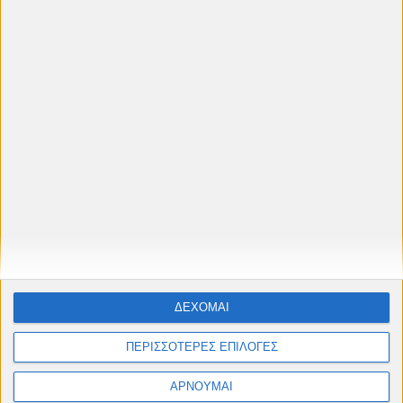
Προβολές στο
Δημοτικό Θερινό
Κινηματογράφο Cine "Πετρούπολις"
Ταινίες, αφιερώματα & παιδικές προβολές από
Μάιο έως Σεπτέμβριο
#cinelesxi_petroupolis
Φόρμα επικοινωνίας
Όνομα
ΔΕΧΟΜΑΙ
ΠΕΡΙΣΣΟΤΕΡΕΣ ΕΠΙΛΟΓΕΣ
Ηλεκτρονικό ταχυδρομείο
*
ΑΡΝΟΥΜΑΙ