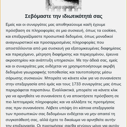
2018 Ο Συλλέκτης
4 ερωτήσεις για τον «Συλλέκτη»
Σεβόμαστε την ιδιωτικότητά σας
Γιατί κάνατε αυτήν την ταινία τώρα; Τι
Εμείς και οι συνεργάτες μας αποθηκεύουμε και/ή έχουμε
ήταν αυτό που σας έκανε να θελήσετε να
πρόσβαση σε πληροφορίες σε μια συσκευή, όπως τα cookies,
αφηγηθείτε αυτήν την ιστορία;
και επεξεργαζόμαστε προσωπικά δεδομένα, όπως μοναδικοί
Ήταν ο σωστός χρόνος για να γίνει. Η ευκαιρία
αναγνωριστικοί και προσαρμοσμένες πληροφορίες που
για να ξανασυνεργαστούμε με φίλους που
αποστέλλονται από μια συσκευή για εξατομικευμένες διαφημίσεις
και περιεχόμενο, μέτρηση διαφήμισης και περιεχομένου, έρευνα
καιρό το λέγαμε. Οπως και η αφορμή να
ακροατηρίου και ανάπτυξη υπηρεσιών.
Με την άδειά σας, εμείς
δουλέψουμε με νέους συνεργάτες και να
και οι συνεργάτες μας ενδέχεται να χρησιμοποιήσουμε ακριβή
γνωριστούμε. Το σενάριο ήταν μια ιδέα που
δεδομένα γεωγραφικής τοποθεσίας και ταυτοποίησης μέσω
κούμπωσε και δουλεύτηκε σε
σάρωσης συσκευών. Μπορείτε να κάνετε κλικ για να συναινέσετε
στην επεξεργασία από εμάς και τους 1733 συνεργάτες μας όπως
βάθος...
Διαβάστε περισσότερα>>
περιγράφεται παραπάνω. Εναλλακτικά, μπορείτε να κάνετε κλικ
για να αρνηθείτε να συναινέσετε ή να αποκτήσετε πρόσβαση σε
πιο λεπτομερείς πληροφορίες και να αλλάξετε τις προτιμήσεις
Δείτε ακόμη:
σας πριν συναινέσετε.
Λάβετε υπόψη ότι κάποια επεξεργασία
Τρέχον πρόγραμμα προβολών
των προσωπικών σας δεδομένων ενδέχεται να μην απαιτεί τη
The Bride!: Τα τέρατα δεν είναι αυτά
συγκατάθεσή σας, αλλά έχετε το δικαίωμα να αρνηθείτε αυτήν
που νομίζεις | EDITORIAL
την επεξεργασία. Οι προτιμήσεις σαςθα ισχύουν μόνο για αυτόν