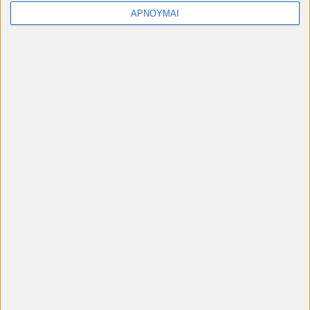
Ηλεκτρονικό ταχυδρομείο
*
ΑΡΝΟΥΜΑΙ
Μήνυμα
*
Πληροφορίες