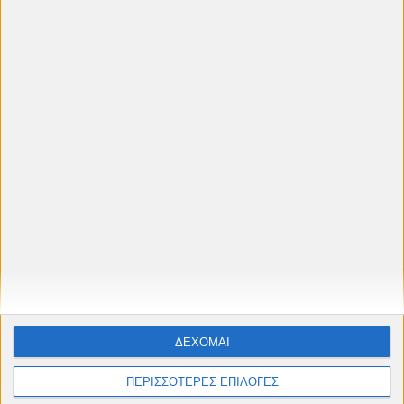
🎬
Θερινό Πρόγραμμα 2026
Προβολές στο
Δημοτικό Θερινό
Κινηματογράφο Cine "Πετρούπολις"
Ταινίες, αφιερώματα & παιδικές προβολές από
Μάιο έως Σεπτέμβριο
#cinelesxi_petroupolis
Φόρμα επικοινωνίας
ΔΕΧΟΜΑΙ
Όνομα
ΠΕΡΙΣΣΟΤΕΡΕΣ ΕΠΙΛΟΓΕΣ