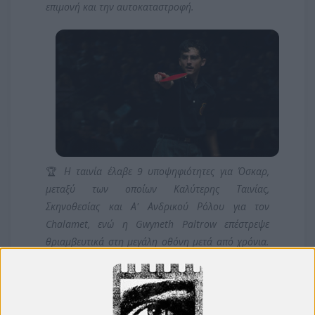
επιμονή και την αυτοκαταστροφή.
🏆
Η ταινία έλαβε 9 υποψηφιότητες για Όσκαρ,
μεταξύ των οποίων Καλύτερης Ταινίας,
Σκηνοθεσίας και Α' Ανδρικού Ρόλου για τον
Chalamet, ενώ η Gwyneth Paltrow επέστρεψε
θριαμβευτικά στη μεγάλη οθόνη μετά από χρόνια.
Το σενάριο είναι εν μέρει εμπνευσμένο από τη ζωή
του θρυλικού Marty Reisman, προσφέροντας μια
αυθεντική ματιά στη Νέα Υόρκη της εποχής.