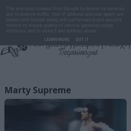
F
I
T
This site uses cookies from Google to deliver its services
a
n
i
and to analyze traffic. Your IP address and user-agent are
c
s
k
shared with Google along with performance and security
e
t
T
metrics to ensure quality of service, generate usage
b
a
o
statistics, and to detect and address abuse.
o
g
k
LEARN MORE
GOT IT
o
r
k
a
m
Marty Supreme