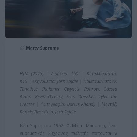
Marty Supreme
ΗΠΑ (2025) | Διάρκεια: 150' | Καταλληλότητα:
Κ15 | Σκηνοθεσία: Josh Safdie | Πρωταγωνιστούν:
Timothée Chalamet, Gwyneth Paltrow, Odessa
A'zion, Kevin O'Leary, Fran Drescher, Tyler the
Creator | Φωτογραφία: Darius Khondji | Μοντάζ:
Ronald Bronstein, Josh Safdie
Νέα Υόρκη του 1952. Ο Μάρτι Μάουσερ, ένας
ευρηματικός 23χρονος πωλητής παπουτσιών