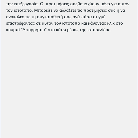
Τρέχον πρόγραμμα προβολών
την επεξεργασία. Οι προτιμήσεις σαςθα ισχύουν μόνο για αυτόν
The Bride!: Τα τέρατα δεν είναι αυτά
τον ιστότοπο. Μπορείτε να αλλάξετε τις προτιμήσεις σας ή να
που νομίζεις | EDITORIAL
ανακαλέσετε τη συγκατάθεσή σας ανά πάσα στιγμή
"Ομάχα": Μια πορεία προς την
επιστρέφοντας σε αυτόν τον ιστότοπο και κάνοντας κλικ στο
ελευθερία και τη σύνδεση των
κουμπί "Απορρήτου" στο κάτω μέρος της ιστοσελίδας.
ανθρώπων | EDITORIAL
Weapons: Ο Zach Cregger και ο
τρόμος της διπλανής πόρτας |
EDITORIAL
Οι προτάσεις μας: Listen | EDITORIAL
"Yes Sir, I Can Boogie..."- Animal |
EDITORIAL
The Father | EDITORIAL
"Πικρές Αλήθειες" του Μάικ Λι |
EDITORIAL
Κινηματογραφική Λέσχη Πετρούπολης
editorial
άρθρα
Ελεύθερη είσοδος
παιδική ταινία
όσκαρ