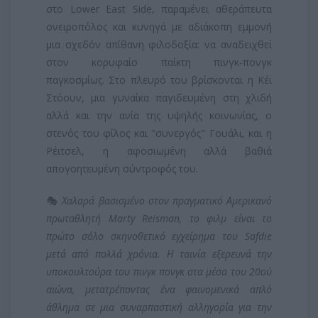
στο Lower East Side, παραμένει αθεράπευτα
ονειροπόλος και κυνηγά με αδιάκοπη εμμονή
μια σχεδόν απίθανη φιλοδοξία: να αναδειχθεί
στον κορυφαίο παίκτη πινγκ-πονγκ
παγκοσμίως. Στο πλευρό του βρίσκονται η Κέι
Στόουν, μια γυναίκα παγιδευμένη στη χλιδή
αλλά και την ανία της υψηλής κοινωνίας, ο
στενός του φίλος και "συνεργός" Γουάλι, και η
Ρέιτσελ, η αφοσιωμένη αλλά βαθιά
απογοητευμένη σύντροφός του.
🎭
Χαλαρά βασισμένο στον πραγματικό Αμερικανό
πρωταθλητή Marty Reisman, το φιλμ είναι το
πρώτο σόλο σκηνοθετικό εγχείρημα του Safdie
μετά από πολλά χρόνια. Η ταινία εξερευνά την
υποκουλτούρα του πινγκ πονγκ στα μέσα του 20ού
αιώνα, μετατρέποντας ένα φαινομενικά απλό
άθλημα σε μια συναρπαστική αλληγορία για την