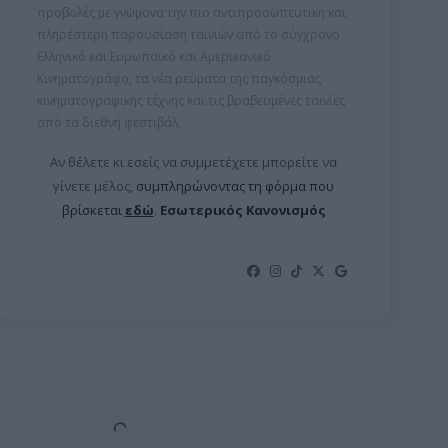
προβολές με γνώμονα την πιο αντιπροσωπευτική και
πληρέστερη παρουσίαση ταινιών από το σύγχρονο
Ελληνικό και Ευρωπαϊκό και Αμερικανικό
Κινηματογράφο, τα νέα ρεύματα της παγκόσμιας
κινηματογραφικής τέχνης και τις βραβευμένες ταινίες
από τα διεθνή φεστιβάλ.
Αν θέλετε κι εσείς να συμμετέχετε μπορείτε ν
α
γίνετε μέλος,
συμπληρώνοντας τη φόρμα που
βρίσκεται
εδώ
.
Εσωτερικός Κανονισμός