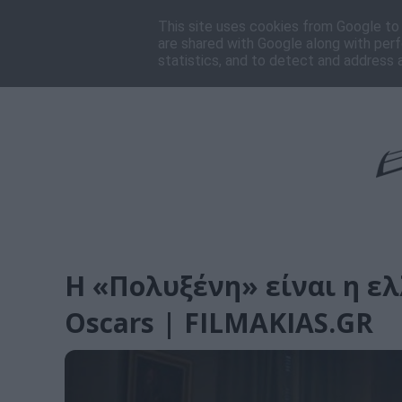
Αρχική
Πρόγραμμα
Ποιοι είμαστε
Επικοι
This site uses cookies from Google to d
are shared with Google along with perf
statistics, and to detect and address 
Η «Πολυξένη» είναι η ελ
Oscars | FILMAKIAS.GR