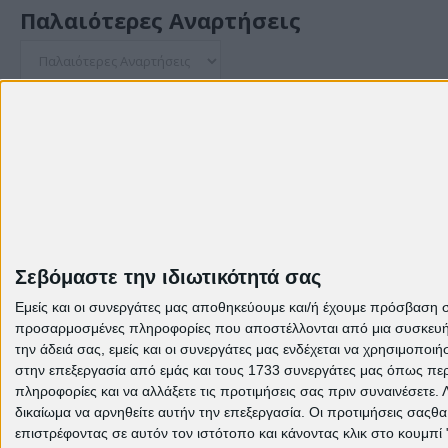
Παλαιότερες Αναρτήσεις
© Theme: Created by
templateclue , enhanced by
us
.
Σεβόμαστε την ιδιωτικότητά σας
Εμείς και οι συνεργάτες μας αποθηκεύουμε και/ή έχουμε πρόσβαση 
προσαρμοσμένες πληροφορίες που αποστέλλονται από μια συσκευή γι
την άδειά σας, εμείς και οι συνεργάτες μας ενδέχεται να χρησιμοπ
στην επεξεργασία από εμάς και τους 1733 συνεργάτες μας όπως περι
πληροφορίες και να αλλάξετε τις προτιμήσεις σας πριν συναινέσετε.
δικαίωμα να αρνηθείτε αυτήν την επεξεργασία. Οι προτιμήσεις σαςθ
επιστρέφοντας σε αυτόν τον ιστότοπο και κάνοντας κλικ στο κουμπί