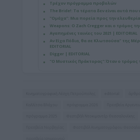
Τρέχον πρόγραμμα προβολών
The Bride!: Τα τέρατα δεν είναι αυτά που 
"Ομάχα": Μια πορεία προς την ελευθερία
Weapons: Ο Zach Cregger και ο τρόμος τ
Αγαπημένες ταινίες του 2021 | EDITORIAL
Αν Είχα Πόδια, θα σε Κλωτσούσα" της Μέρ
EDITORIAL
Digger | EDITORIAL
​"Ο Μυστικός Πράκτορας":Όταν ο τρόμος τ
Κινηματογραφική Λέσχη Πετρούπολης
editorial
άρθρ
Καλλίτσα Βλάχου
πρόγραμμα 2026
Πρεσβεία Αργεντι
πρόγραμμα 2025
Φεστιβάλ Ντοκιμαντέρ Θεσσαλονίκης
Πρεσβεία Νορβηγίας
Φεστιβάλ Κινηματογράφου Θεσσαλο
πρεσβεία Ισημερινού