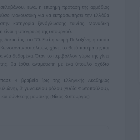
σκλαβάνου, είναι η επίσημη πρόταση της αρμόδιας
ούσο Μανουσάκη για να εκπροσωπήσει την Ελλάδα
την κατηγορία ξενόγλωσσης ταινίας. Μοναδική
ση είναι η υπογραφή της υπουργού.
ς δεκαετίας του ’70. Εκεί η νεαρή Πολυξένη, η οποία
Κωνσταντινουπολιτών, χάνει το θετό πατέρα της και
στα νέα δεδομένα. Όταν το περιβάλλον γύρω της γίνει
 της, θα έρθει αντιμέτωπη με ένα ύπουλο σχέδιο
ασε 4 βραβεία Ίρις της Ελληνικής Ακαδημίας
ουλιώνη), β’ γυναικείου ρόλου (Λυδία Φωτοπούλου),
και σύνθεσης μουσικής (Νίκος Κυπουργός).