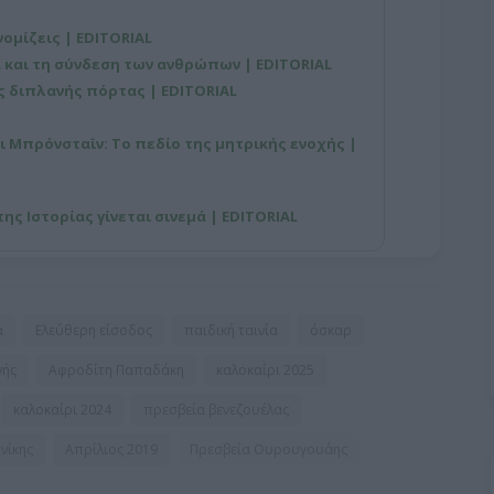
νομίζεις | EDITORIAL
 και τη σύνδεση των ανθρώπων | EDITORIAL
ης διπλανής πόρτας | EDITORIAL
ι Μπρόνσταϊν: Το πεδίο της μητρικής ενοχής |
ης Ιστορίας γίνεται σινεμά | EDITORIAL
α
Ελεύθερη είσοδος
παιδική ταινία
όσκαρ
νής
Αφροδίτη Παπαδάκη
καλοκαίρι 2025
καλοκαίρι 2024
πρεσβεία βενεζουέλας
νίκης
Απρίλιος 2019
Πρεσβεία Ουρουγουάης