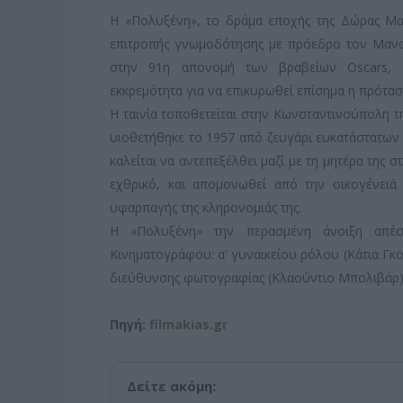
Η «Πολυξένη», το δράμα εποχής της Δώρας Μα
επιτροπής γνωμοδότησης με πρόεδρο τον Μαν
στην 91η απονομή των βραβείων Oscars, σ
εκκρεμότητα για να επικυρωθεί επίσημα η πρότα
Η ταινία τοποθετείται στην Κωνσταντινούπολη τη
υιοθετήθηκε το 1957 από ζευγάρι ευκατάστατων 
καλείται να αντεπεξέλθει μαζί με τη μητέρα της 
εχθρικό, και απομονωθεί από την οικογένειά
υφαρπαγής της κληρονομιάς της.
Η «Πολυξένη» την περασμένη άνοιξη απέσπ
Κινηματογράφου: α’ γυναικείου ρόλου (Κάτια Γκ
διεύθυνσης φωτογραφίας (Κλαούντιο Μπολιβάρ) 
Πηγή:
filmakias.gr
Δείτε ακόμη: