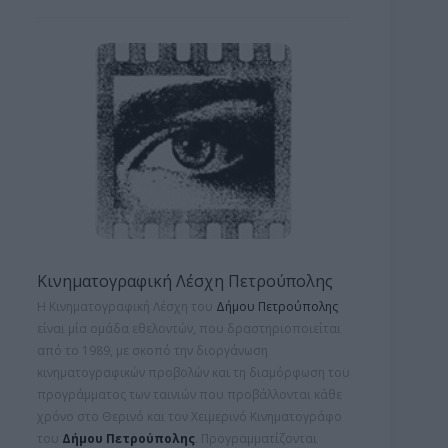
Κινηματογραφική Λέσχη Πετρούπολης
Η Κινηματογραφική Λέσχη του
Δήμου Πετρούπολης
είναι μία ομάδα εθελοντών, που δραστηριοποιείται
από το 1989, με σκοπό την διοργάνωση
κινηματογραφικών προβολών και τη
διαμόρφωση του
προγράμματος των ταινιών που προβάλλονται κάθε
χρόνο στο Θερινό και τον Χειμερινό Κινηματογράφο
του
Δήμου Πετρούπολης
. Προγραμματίζονται