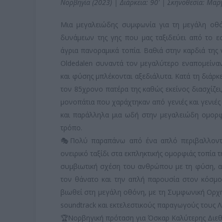
Νορβηγία (2023) | Διάρκεια: 90' | Σκηνοθεσία: Μαρ
Μια μεγαλειώδης συμφωνία για τη μεγάλη οθό
δυνάμεων της γης που μας ταξιδεύει από το ε
άγρια πανοραμικά τοπία. Βαθιά στην καρδιά της
Oldedalen συναντά τον μεγαλύτερο εναπομείνα
και φύσης μπλέκονται αξεδιάλυτα. Κατά τη διάρ
τον 85χρονο πατέρα της καθώς εκείνος διασχίζει,
μονοπάτια που χαράχτηκαν από γενιές και γενιές
και παράλληλα μια ωδή στην μεγαλειώδη ομορφ
τρόπο.
🎭Πολύ παραπάνω από ένα απλό περιβαλλοντικ
ονειρικό ταξίδι στα εκπληκτικής ομορφιάς τοπία 
συμβιωτική σχέση του ανθρώπου με τη φύση, αλ
τον θάνατο και την απλή παρουσία στον κόσμο
βιωθεί στη μεγάλη οθόνη, με τη Συμφωνική Ορχ
soundtrack και εκτελεστικούς παραγωγούς τους Λ
🏆Νορβηγική πρόταση για Όσκαρ Καλύτερης Διεθ