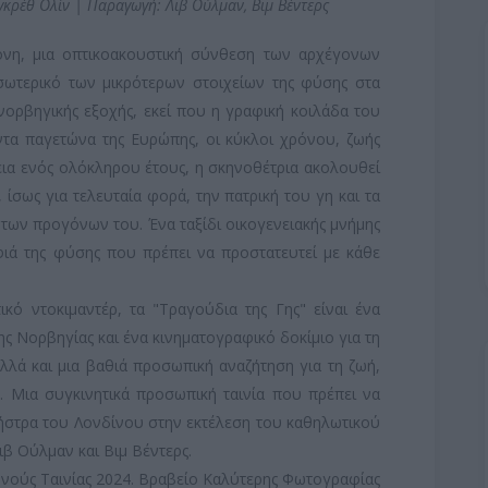
γκρέθ Ολίν | Παραγωγή: Λιβ Ούλμαν, Βιμ Βέντερς
νη, μια οπτικοακουστική σύνθεση των αρχέγονων
σωτερικό των μικρότερων στοιχείων της φύσης στα
 νορβηγικής εξοχής, εκεί που η γραφική κοιλάδα του
ντα παγετώνα της Ευρώπης, οι κύκλοι χρόνου, ζωής
κεια ενός ολόκληρου έτους, η σκηνοθέτρια ακολουθεί
 ίσως για τελευταία φορά, την πατρική του γη και τα
 των προγόνων του. Ένα ταξίδι οικογενειακής μνήμης
ιά της φύσης που πρέπει να προστατευτεί με κάθε
ό ντοκιμαντέρ, τα "Τραγούδια της Γης" είναι ένα
της Νορβηγίας και ένα κινηματογραφικό δοκίμιο για τη
λά και μια βαθιά προσωπική αναζήτηση για τη ζωή,
. Μια συγκινητικά προσωπική ταινία που πρέπει να
ήστρα του Λονδίνου στην εκτέλεση του καθηλωτικού
ιβ Ούλμαν και Βιμ Βέντερς.
νούς Ταινίας 2024. Βραβείο Καλύτερης Φωτογραφίας