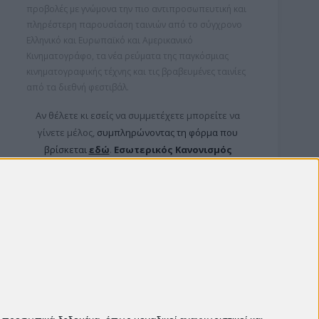
προβολές με γνώμονα την πιο αντιπροσωπευτική και
πληρέστερη παρουσίαση ταινιών από το σύγχρονο
Ελληνικό και Ευρωπαϊκό και Αμερικανικό
Κινηματογράφο, τα νέα ρεύματα της παγκόσμιας
κινηματογραφικής τέχνης και τις βραβευμένες ταινίες
από τα διεθνή φεστιβάλ.
Αν θέλετε κι εσείς να συμμετέχετε μπορείτε ν
α
γίνετε μέλος,
συμπληρώνοντας τη φόρμα που
βρίσκεται
εδώ
.
Εσωτερικός Κανονισμός