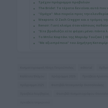
Τρέχον πρόγραμμα προβολών
The Bride!: Τα τέρατα δεν είναι αυτά που 
"Ομάχα": Μια πορεία προς την ελευθερία
Weapons: Ο Zach Cregger και ο τρόμος τ
Renoir: Γιατί κλαίμε όταν κάποιος πεθαίνε
"Είτε βραδιάζει είτε φέγγει μένει πάντα λ
Το Μπλε Καφτάνι της Μαριάμ Τουζανί | E
"Με αξιοπρέπεια" του Δημήτρη Κατσιμίρ
Κινηματογραφική Λέσχη Πετρούπολης
editorial
άρθρ
Καλλίτσα Βλάχου
πρόγραμμα 2026
Πρεσβεία Αργεντι
πρόγραμμα 2025
Φεστιβάλ Ντοκιμαντέρ Θεσσαλονίκης
Πρεσβεία Νορβηγίας
Φεστιβάλ Κινηματογράφου Θεσσαλο
πρεσβεία Ισημερινού