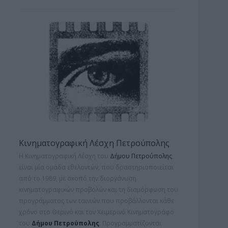
Κινηματογραφική Λέσχη Πετρούπολης
Η Κινηματογραφική Λέσχη του
Δήμου Πετρούπολης
είναι μία ομάδα εθελοντών, που δραστηριοποιείται
από το 1989, με σκοπό την διοργάνωση
κινηματογραφικών προβολών και τη
διαμόρφωση του
προγράμματος των ταινιών που προβάλλονται κάθε
χρόνο στο Θερινό και τον Χειμερινό Κινηματογράφο
του
Δήμου Πετρούπολης
. Προγραμματίζονται