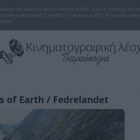
νωνία
Editorial
eliver its services and to analyze traffic. Your IP address and 
ormance and security metrics to ensure quality of service, gen
abuse.
s of Earth / Fedrelandet