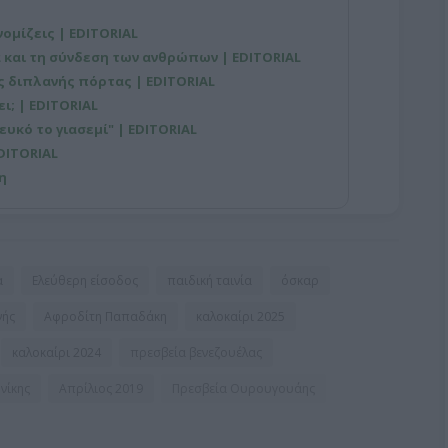
νομίζεις | EDITORIAL
 και τη σύνδεση των ανθρώπων | EDITORIAL
ης διπλανής πόρτας | EDITORIAL
ι; | EDITORIAL
ευκό το γιασεμί" | EDITORIAL
DITORIAL
η
α
Ελεύθερη είσοδος
παιδική ταινία
όσκαρ
νής
Αφροδίτη Παπαδάκη
καλοκαίρι 2025
καλοκαίρι 2024
πρεσβεία βενεζουέλας
νίκης
Απρίλιος 2019
Πρεσβεία Ουρουγουάης