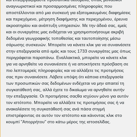
ελευθερία και τη σύνδεση των
αναγνωριστικοί και προσαρμοσμένες πληροφορίες που
ανθρώπων | EDITORIAL
αποστέλλονται από μια συσκευή για εξατομικευμένες διαφημίσεις
Weapons: Ο Zach Cregger και ο
και περιεχόμενο, μέτρηση διαφήμισης και περιεχομένου, έρευνα
τρόμος της διπλανής πόρτας |
ακροατηρίου και ανάπτυξη υπηρεσιών.
Με την άδειά σας, εμείς
EDITORIAL
και οι συνεργάτες μας ενδέχεται να χρησιμοποιήσουμε ακριβή
"The Brutalist" του Μπρέιντι Κορμπέ
δεδομένα γεωγραφικής τοποθεσίας και ταυτοποίησης μέσω
| EDITORIAL
σάρωσης συσκευών. Μπορείτε να κάνετε κλικ για να συναινέσετε
"Πάντα Υπάρχει Το Αύριο" της Πάολα
στην επεξεργασία από εμάς και τους 1733 συνεργάτες μας όπως
Κορτελέζι | EDITORIAL
περιγράφεται παραπάνω. Εναλλακτικά, μπορείτε να κάνετε κλικ
​"Άμνετ": Ένα σπαρακτικό ποίημα για
για να αρνηθείτε να συναινέσετε ή να αποκτήσετε πρόσβαση σε
την απώλεια και τη λύτρωση |
πιο λεπτομερείς πληροφορίες και να αλλάξετε τις προτιμήσεις
EDITORIAL
σας πριν συναινέσετε.
Λάβετε υπόψη ότι κάποια επεξεργασία
"Για Πάντα Κοντά σου" | EDITORIAL
των προσωπικών σας δεδομένων ενδέχεται να μην απαιτεί τη
συγκατάθεσή σας, αλλά έχετε το δικαίωμα να αρνηθείτε αυτήν
την επεξεργασία. Οι προτιμήσεις σαςθα ισχύουν μόνο για αυτόν
τον ιστότοπο. Μπορείτε να αλλάξετε τις προτιμήσεις σας ή να
ανακαλέσετε τη συγκατάθεσή σας ανά πάσα στιγμή
Κινηματογραφική Λέσχη Πετρούπολης
editorial
άρθρα
επιστρέφοντας σε αυτόν τον ιστότοπο και κάνοντας κλικ στο
κουμπί "Απορρήτου" στο κάτω μέρος της ιστοσελίδας.
Ελεύθερη είσοδος
παιδική ταινία
όσκαρ
Καλλίτσα Βλάχου
πρόγραμμα 2026
Πρεσβεία Αργεντινής