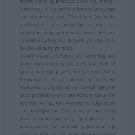
πάντες για το ερμηνευτικό εύρος του Μάθιου
ΜακΚόναχι, ο δημοφιλής ηθοποιός επιστρέφει
στις stoner days του «Dazed and Confused»,
υποδυόμενος μια μετεξέλιξη εκείνου του
χαρακτήρα, έναν αμετανόητο surfer dude που
ξοδεύει τις μέρες του ανάμεσα σε ναρκωτικά,
αλκοόλ και αμέτρητα πάρτι.
Ο ΜακΚόναχι υποδύεται τον Moondog στο
πρώτο φιλμ που επιχειρεί ο Χάρμονι Κορίν, 6
χρόνια μετά την μεγάλη επιτυχία του «Spring
Breakers», το οποίο φαίνεται να ακολουθεί
παρόμοιους ρυθμούς και μια χαοτική αφήγηση
με μνημειώδεις σκηνές από πάρτι. Η ταινία ήδη
πρόλαβε να πρωταγωνιστήσει σε αμερικανικά
sites που έβγαζαν ειδήσεις πως ο Snoop Dog
(που συμπρωταγωνιστεί) προμήθευσε τον
πρωταγωνιστή και κανονική μαριχουάνα την
οποία και κάπνιζαν μανιωδώς στα γυρίσματα με