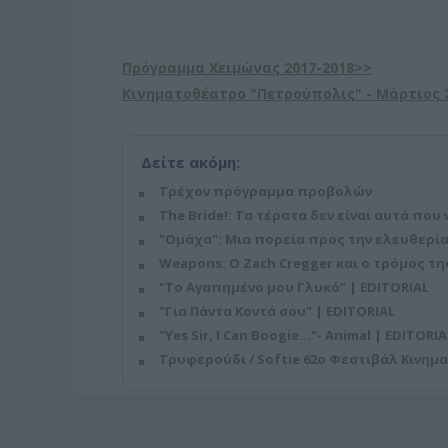
Πρόγραμμα Χειμώνας 2017-2018>>
Κινηματοθέατρο "Πετρούπολις" - Μάρτιος 
Δείτε ακόμη:
Τρέχον πρόγραμμα προβολών
The Bride!: Τα τέρατα δεν είναι αυτά που 
"Ομάχα": Μια πορεία προς την ελευθερία
Weapons: Ο Zach Cregger και ο τρόμος τ
"Το Αγαπημένο μου Γλυκό" | EDITORIAL
"Για Πάντα Κοντά σου" | EDITORIAL
"Yes Sir, I Can Boogie..."- Animal | EDITORIA
Τρυφερούδι / Softie 62ο Φεστιβάλ Κινημ