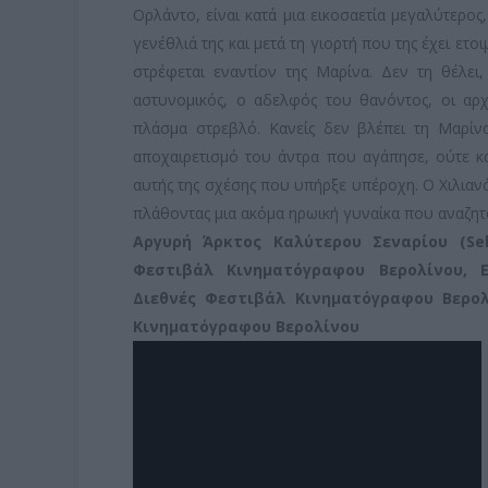
Ορλάντο, είναι κατά μια εικοσαετία μεγαλύτερος
γενέθλιά της και μετά τη γιορτή που της έχει ετο
στρέφεται εναντίον της Μαρίνα. Δεν τη θέλει
αστυνομικός, ο αδελφός του θανόντος, οι αρχ
πλάσμα στρεβλό. Κανείς δεν βλέπει τη Μαρίνα
αποχαιρετισμό του άντρα που αγάπησε, ούτε κα
αυτής της σχέσης που υπήρξε υπέροχη. Ο Χιλιανό
πλάθοντας μια ακόμα ηρωική γυναίκα που αναζητά
Αργυρή Άρκτος Καλύτερου Σεναρίου (Seb
Φεστιβάλ Κινηματόγραφου Βερολίνου,
Διεθνές Φεστιβάλ Κινηματόγραφου Βερο
Κινηματόγραφου Βερολίνου