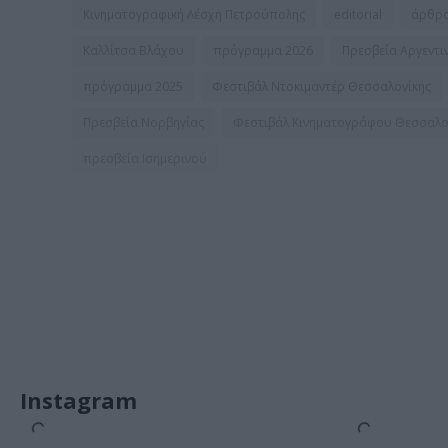
Κινηματογραφική Λέσχη Πετρούπολης
editorial
άρθρ
Καλλίτσα Βλάχου
πρόγραμμα 2026
Πρεσβεία Αργεντι
πρόγραμμα 2025
Φεστιβάλ Ντοκιμαντέρ Θεσσαλονίκης
Πρεσβεία Νορβηγίας
Φεστιβάλ Κινηματογράφου Θεσσαλο
πρεσβεία Ισημερινού
Instagram