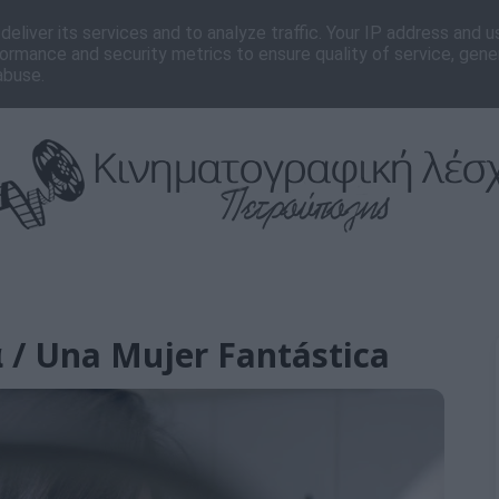
νωνία
Editorial
eliver its services and to analyze traffic. Your IP address and 
ormance and security metrics to ensure quality of service, gen
abuse.
/ Una Mujer Fantástica