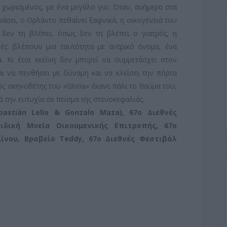
, χωρισμένος, με ένα μεγάλο γιο. Όταν, ανήμερα στα
ιμάσει, ο Ορλάντο πεθαίνει ξαφνικά, η οικογένειά του
, δεν τη βλέπει, όπως δεν τη βλέπει ο γιατρός, η
ές: βλέπουν μια ταυτότητα με αντρικό όνομα, ένα
. Κι έτσι εκείνη δεν μπορεί να συμμετάσχει στον
ι να πενθήσει με δύναμη και να κλείσει την πόρτα
ς σκηνοθέτης του «Gloria» έκανε πάλι το θαύμα του,
 την ευτυχία σε πείσμα της στενοκεφαλιάς.
astián Lelio & Gonzalo Maza), 67ο Διεθνές
Ειδική Μνεία Οικουμενικής Επιτροπής, 67ο
λίνου,
Βραβείο Teddy, 67ο Διεθνές Φεστιβάλ