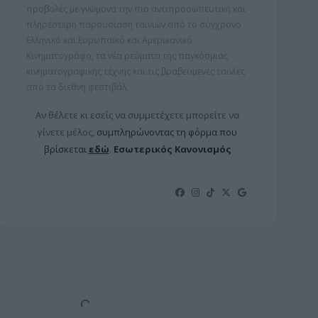
προβολές με γνώμονα την πιο αντιπροσωπευτική και
πληρέστερη παρουσίαση ταινιών από το σύγχρονο
Ελληνικό και Ευρωπαϊκό και Αμερικανικό
Κινηματογράφο, τα νέα ρεύματα της παγκόσμιας
κινηματογραφικής τέχνης και τις βραβευμένες ταινίες
από τα διεθνή φεστιβάλ.
Αν θέλετε κι εσείς να συμμετέχετε μπορείτε ν
α
γίνετε μέλος,
συμπληρώνοντας τη φόρμα που
βρίσκεται
εδώ
.
Εσωτερικός Κανονισμός