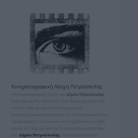
Κινηματογραφική Λέσχη Πετρούπολης
Η Κινηματογραφική Λέσχη του
Δήμου Πετρούπολης
είναι μία ομάδα εθελοντών, που δραστηριοποιείται
από το 1989, με σκοπό την διοργάνωση
κινηματογραφικών προβολών και τη
διαμόρφωση του
προγράμματος των ταινιών που προβάλλονται κάθε
χρόνο στο Θερινό και τον Χειμερινό Κινηματογράφο
του
Δήμου Πετρούπολης
. Προγραμματίζονται