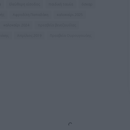
α
Ελεύθερη είσοδος
παιδική ταινία
όσκαρ
νής
Αφροδίτη Παπαδάκη
καλοκαίρι 2025
καλοκαίρι 2024
πρεσβεία βενεζουέλας
νίκης
Απρίλιος 2019
Πρεσβεία Ουρουγουάης