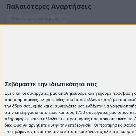
Παλαιότερες Αναρτήσεις
© Theme: Created by
templateclue , enhanced by
us
.
Σεβόμαστε την ιδιωτικότητά σας
Εμείς και οι συνεργάτες μας αποθηκεύουμε και/ή έχουμε πρόσβαση 
προσαρμοσμένες πληροφορίες που αποστέλλονται από μια συσκευή γι
την άδειά σας, εμείς και οι συνεργάτες μας ενδέχεται να χρησιμοπ
στην επεξεργασία από εμάς και τους 1733 συνεργάτες μας όπως περι
πληροφορίες και να αλλάξετε τις προτιμήσεις σας πριν συναινέσετε.
δικαίωμα να αρνηθείτε αυτήν την επεξεργασία. Οι προτιμήσεις σαςθ
επιστρέφοντας σε αυτόν τον ιστότοπο και κάνοντας κλικ στο κουμπί