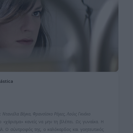
ástica
: Ντανιέλα Βέγκα, Φρανσίσκο Ρέγιες, Λούις Γκνέκο
 «χάρισμα» κανείς να μην τη βλέπει. Ως γυναίκα. Η
αλ. Ο σύντροφός της, ο καλόκαρδος και γοητευτικός