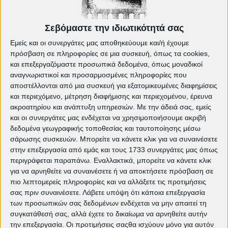
«Τα Μαθήματα της Μπλάγκα» του
Στέφαν Κομαντάρεφ | EDITORIAL
Οι ταινίες μου: Bram Stoker’s Dracula
Σεβόμαστε την ιδιωτικότητά σας
| EDITORIAL
Εμείς και οι συνεργάτες μας αποθηκεύουμε και/ή έχουμε
Ζώνη Ενδιαφέροντος του Τζόναθαν
Γκλέιζερ | EDITORIAL
πρόσβαση σε πληροφορίες σε μια συσκευή, όπως τα cookies,
και επεξεργαζόμαστε προσωπικά δεδομένα, όπως μοναδικοί
"Τα πεδία εντός μας..." | EDITORIAL
αναγνωριστικοί και προσαρμοσμένες πληροφορίες που
αποστέλλονται από μια συσκευή για εξατομικευμένες διαφημίσεις
και περιεχόμενο, μέτρηση διαφήμισης και περιεχομένου, έρευνα
Tags:
Δήμος Πετρούπολης
Κινηματογραφική
ακροατηρίου και ανάπτυξη υπηρεσιών.
Με την άδειά σας, εμείς
Λέσχη Πετρούπολης
κινηματογράφος Πετρούπολη
και οι συνεργάτες μας ενδέχεται να χρησιμοποιήσουμε ακριβή
Πετρούπολη
Πρεσβεία Αργεντινής
σινε
δεδομένα γεωγραφικής τοποθεσίας και ταυτοποίησης μέσω
πετρουπολης
Σινεμά
Ταινίες
cinedp
σάρωσης συσκευών. Μπορείτε να κάνετε κλικ για να συναινέσετε
cinelesxi_petroupolis
cinelesxi.dp
dimos
στην επεξεργασία από εμάς και τους 1733 συνεργάτες μας όπως
petroupolis
events
Petroupoli
petroupoli.gov.gr
περιγράφεται παραπάνω. Εναλλακτικά, μπορείτε να κάνετε κλικ
pkdp.gr
για να αρνηθείτε να συναινέσετε ή να αποκτήσετε πρόσβαση σε
πιο λεπτομερείς πληροφορίες και να αλλάξετε τις προτιμήσεις
σας πριν συναινέσετε.
Λάβετε υπόψη ότι κάποια επεξεργασία
των προσωπικών σας δεδομένων ενδέχεται να μην απαιτεί τη
συγκατάθεσή σας, αλλά έχετε το δικαίωμα να αρνηθείτε αυτήν
την επεξεργασία. Οι προτιμήσεις σαςθα ισχύουν μόνο για αυτόν