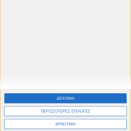
🎬
Θερινό Πρόγραμμα 2026
Προβολές στο
Δημοτικό Θερινό
Κινηματογράφο Cine "Πετρούπολις"
Ταινίες, αφιερώματα & παιδικές προβολές από
Μάιο έως Σεπτέμβριο
#cinelesxi_petroupolis
Φόρμα επικοινωνίας
ΔΕΧΟΜΑΙ
ΠΕΡΙΣΣΟΤΕΡΕΣ ΕΠΙΛΟΓΕΣ
Όνομα
ΑΡΝΟΥΜΑΙ