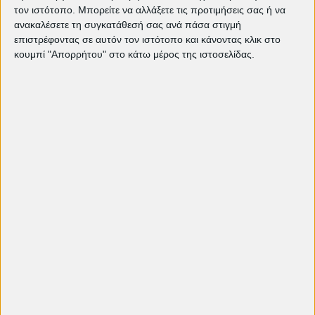
τον ιστότοπο. Μπορείτε να αλλάξετε τις προτιμήσεις σας ή να
ανακαλέσετε τη συγκατάθεσή σας ανά πάσα στιγμή
επιστρέφοντας σε αυτόν τον ιστότοπο και κάνοντας κλικ στο
κουμπί "Απορρήτου" στο κάτω μέρος της ιστοσελίδας.
Κινηματογραφική λέσχη
Πετρούπολης
Α
F
I
T
X
G
ρ
a
n
i
(
o
χ
c
s
k
T
o
ι
e
t
T
w
g
κ
b
a
o
i
l
ή
o
g
k
t
e
o
r
t
k
a
e
m
r
)
← ΝΕΌΤΕΡΗ ΑΝΆΡΤΗΣΗ
ΠΑΛΑΙΌΤΕΡΗ ΑΝΆΡΤΗΣΗ →
Κινηματογραφική Λέσχη Πετρούπολης
editorial
άρθρα