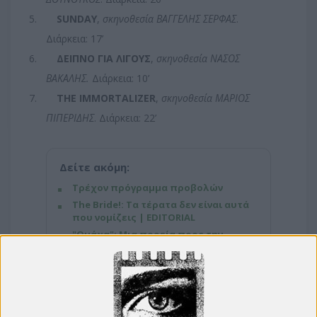
5.
SUNDAY
,
σκηνοθεσία ΒΑΓΓΕΛΗΣ ΣΕΡΦΑΣ
.
Διάρκεια: 17’
6.
ΔΕΙΠΝΟ ΓΙΑ ΛΙΓΟΥΣ
,
σκηνοθεσία ΝΑΣΟΣ
ΒΑΚΑΛΗΣ.
Διάρκεια: 10’
7.
THE IMMORTALIZER
,
σκηνοθεσία ΜΑΡΙΟΣ
ΠΙΠΕΡΙΔΗΣ
. Διάρκεια: 22’
Δείτε ακόμη:
Τρέχον πρόγραμμα προβολών
The Bride!: Τα τέρατα δεν είναι αυτά
που νομίζεις | EDITORIAL
"Ομάχα": Μια πορεία προς την
ελευθερία και τη σύνδεση των
ανθρώπων | EDITORIAL
Weapons: Ο Zach Cregger και ο
τρόμος της διπλανής πόρτας |
EDITORIAL