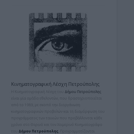
Κινηματογραφική Λέσχη Πετρούπολης
Η Κινηματογραφική Λέσχη του
Δήμου Πετρούπολης
είναι μία ομάδα εθελοντών, που δραστηριοποιείται
από το 1989, με σκοπό την διοργάνωση
κινηματογραφικών προβολών και τη
διαμόρφωση του
προγράμματος των ταινιών που προβάλλονται κάθε
χρόνο στο Θερινό και τον Χειμερινό Κινηματογράφο
του
Δήμου Πετρούπολης
. Προγραμματίζονται