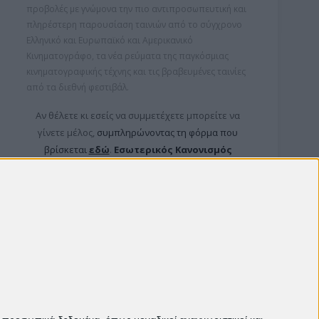
προβολές με γνώμονα την πιο αντιπροσωπευτική και
πληρέστερη παρουσίαση ταινιών από το σύγχρονο
Ελληνικό και Ευρωπαϊκό και Αμερικανικό
Κινηματογράφο, τα νέα ρεύματα της παγκόσμιας
κινηματογραφικής τέχνης και τις βραβευμένες ταινίες
από τα διεθνή φεστιβάλ.
Αν θέλετε κι εσείς να συμμετέχετε μπορείτε ν
α
γίνετε μέλος,
συμπληρώνοντας τη φόρμα που
βρίσκεται
εδώ
.
Εσωτερικός Κανονισμός