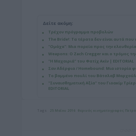
Δείτε ακόμη:
Τρέχον πρόγραμμα προβολών
The Bride!: Τα τέρατα δεν είναι αυτά που 
"Ομάχα": Μια πορεία προς την ελευθερία
Weapons: Ο Zach Cregger και ο τρόμος τ
"Η Μαχαιριά" του Φατίχ Ακίν | EDITORIAL
Σαν Αδέρφια / Homebound: Μια ιστορία φι
Το βαμμένο πουλί του Βάτσλαβ Μαρχούλ 
"Συναισθηματική Αξία" του Γιοακίμ Τρίε
EDITORIAL
Tags:
25 Μαΐου 2016
θερινός κινηματογραφος Πετρ