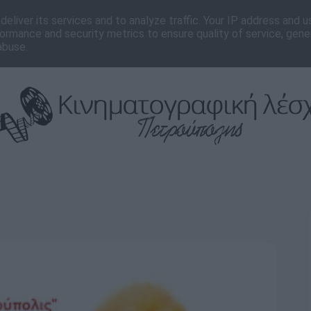
νωνία
Editorial
eliver its services and to analyze traffic. Your IP address and 
ormance and security metrics to ensure quality of service, gen
abuse.