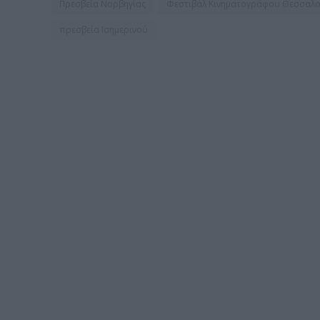
Πρεσβεία Νορβηγίας
Φεστιβάλ Κινηματογράφου Θεσσαλο
πρεσβεία Ισημερινού