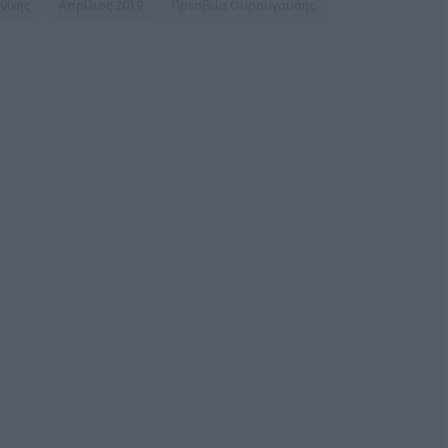
νίκης
Απρίλιος 2019
Πρεσβεία Ουρουγουάης