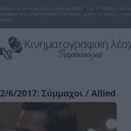
νωνία
Editorial
eliver its services and to analyze traffic. Your IP address and 
ormance and security metrics to ensure quality of service, gen
abuse.
/6/2017: Σύμμαχοι / Allied