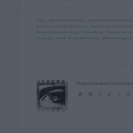
Tags:
Δήμος Πετρούπολης
Δημοτικός Θερινός Κιν
Θερινό Σινεμά Πετρούπολης
Θερινός Κινηματογράφ
Κινηματογραφική Λέσχη Πετρούπολης
Μαριόν Κοτιγ
Σύμμαχοι
Allied
dimos petroupolis
petroupoli.gov.
Κινηματογραφική λέσχη Πετρ
Α
F
I
T
X
ρ
a
n
i
(
χ
c
s
k
T
ι
e
t
T
w
κ
b
a
o
i
l
ή
o
g
k
t
e
o
r
t
k
a
e
m
r
)