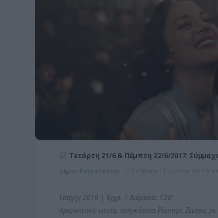
Τετάρτη 21/6 & Πέμπτη 22/6/2017: Σύμμαχοι
Δήμος Πετρούπολης
Σάββατο 17 Ιουνίου 2017 9:14
Εποχής 2016 | Έγχρ. | Διάρκεια: 126'
Aμερικανική ταινία, σκηνοθεσία Ρόμπερτ Ζεμέκις με 