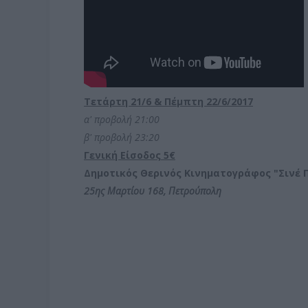
Τετάρτη 21/6 & Πέμπτη 22/6/2017
α' προβολή 21:00
β' προβολή 23:20
Γενική Είσοδος 5€
Δημοτικός Θερινός Κινηματογράφος "Σινέ 
25ης Μαρτίου 168, Πετρούπολη