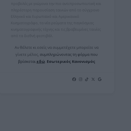
προβολές με γνώμονα την πιο αντιπροσωπευτική και
πληρέστερη παρουσίαση ταινιών από το σύγχρονο
Ελληνικό και Ευρωπαϊκό και Αμερικανικό
Κινηματογράφο, τα νέα ρεύματα της παγκόσμιας
κινηματογραφικής τέχνης και τις βραβευμένες ταινίες
από τα διεθνή φεστιβάλ.
Αν θέλετε κι εσείς να συμμετέχετε μπορείτε ν
α
γίνετε μέλος,
συμπληρώνοντας τη φόρμα που
βρίσκεται
εδώ
.
Εσωτερικός Κανονισμός