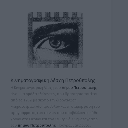
Κινηματογραφική Λέσχη Πετρούπολης
Η Κινηματογραφική Λέσχη του
Δήμου Πετρούπολης
είναι μία ομάδα εθελοντών, που δραστηριοποιείται
από το 1989, με σκοπό την διοργάνωση
κινηματογραφικών προβολών και τη
διαμόρφωση του
προγράμματος των ταινιών που προβάλλονται κάθε
χρόνο στο Θερινό και τον Χειμερινό Κινηματογράφο
του
Δήμου Πετρούπολης
. Προγραμματίζονται