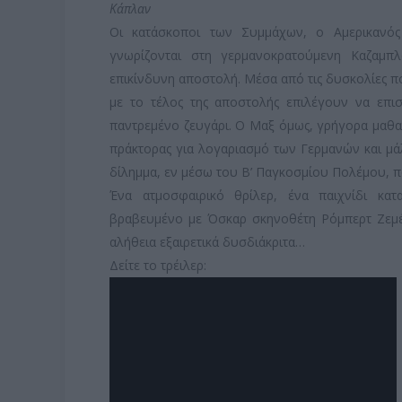
Κάπλαν
Οι κατάσκοποι των Συμμάχων, ο Αμερικανό
γνωρίζονται στη γερμανοκρατούμενη Καζαμπ
επικίνδυνη αποστολή. Μέσα από τις δυσκολίες πο
με το τέλος της αποστολής επιλέγουν να επ
παντρεμένο ζευγάρι. Ο Μαξ όμως, γρήγορα μαθαί
πράκτορας για λογαριασμό των Γερμανών και μά
δίλημμα, εν μέσω του Β’ Παγκοσμίου Πολέμου, π
Ένα ατμοσφαιρικό θρίλερ, ένα παιχνίδι κα
βραβευμένο με Όσκαρ σκηνοθέτη Ρόμπερτ Ζεμέκ
αλήθεια εξαιρετικά δυσδιάκριτα…
Δείτε το τρέιλερ: