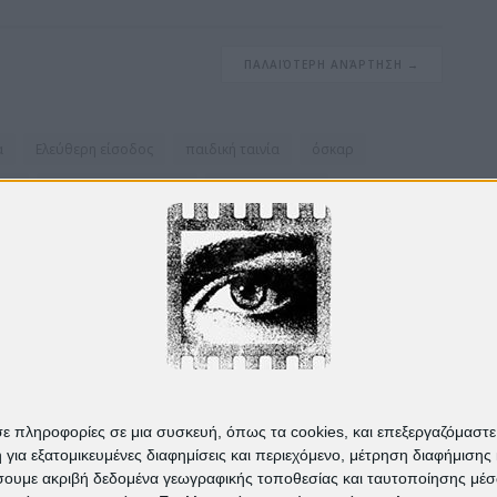
ΠΑΛΑΙΌΤΕΡΗ ΑΝΆΡΤΗΣΗ →
α
Ελεύθερη είσοδος
παιδική ταινία
όσκαρ
νής
Αφροδίτη Παπαδάκη
καλοκαίρι 2025
καλοκαίρι 2024
πρεσβεία βενεζουέλας
νίκης
Απρίλιος 2019
Πρεσβεία Ουρουγουάης
σε πληροφορίες σε μια συσκευή, όπως τα cookies, και επεξεργαζόμαστ
α εξατομικευμένες διαφημίσεις και περιεχόμενο, μέτρηση διαφήμισης 
οιήσουμε ακριβή δεδομένα γεωγραφικής τοποθεσίας και ταυτοποίησης μέ