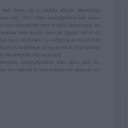
ς Μαξ Βέιταν και η Γαλλίδα Μαριάν Μποσεζούρ
λάνκα του 1942, όπου αναλαμβάνουν μια άκρως
υ τους επιφυλάσσει αυτό το ταξίδι ερωτεύονται, και
ιστρέψουν στην Αγγλία όπου θα ζήσουν πλέον ως
νει πως η σύντροφος του ενδέχεται να είναι διπλός
λιστα του αναθέτουν να την σκοτώσει. Ένα τεράστιο
ου θα ανατρέψει όλη του τη ζωή.
τασκοπείας ενορχηστρωμένο τόσο άρτια από τον
ις που καθιστά τα όρια ανάμεσα στο ψέμα και την