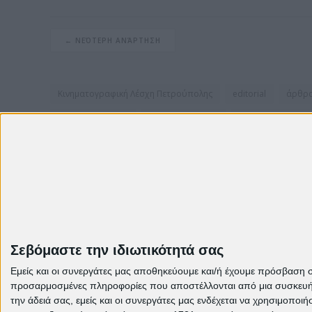
← ΝΕΌΤΕΡΗ ΑΝΆΡΤΗΣΗ
Κινηματογραφική Λέσχη Πετρούπολης
editorial
άρθρ
Καλλίτσα Βλάχου
πρόγραμμα 2026
Πρεσβεία Αργεντι
πρόγραμμα 2025
Φεστιβάλ Ντοκιμαντέρ Θεσσαλονίκης
Πρεσβεία Νορβηγίας
Φεστιβάλ Κινηματογράφου Θεσσαλο
πρεσβεία Ισημερινού
Instagram
Σεβόμαστε την ιδιωτικότητά σας
Εμείς και οι συνεργάτες μας αποθηκεύουμε και/ή έχουμε πρόσβαση 
Παλαιότερες Αναρτήσεις
προσαρμοσμένες πληροφορίες που αποστέλλονται από μια συσκευή γι
την άδειά σας, εμείς και οι συνεργάτες μας ενδέχεται να χρησιμοπ