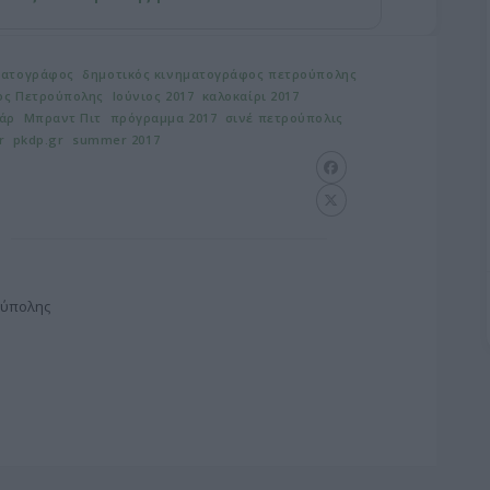
ηματογράφος
δημοτικός κινηματογράφος πετρούπολης
ος Πετρούπολης
Ιούνιος 2017
καλοκαίρι 2017
ιάρ
Μπραντ Πιτ
πρόγραμμα 2017
σινέ πετρούπολις
gr
pkdp.gr
summer 2017
ούπολης
G
o
o
g