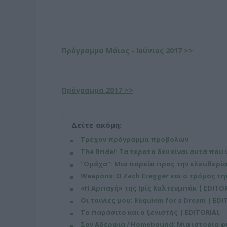
Πρόγραμμα Μάιος - Ιούνιος 2017 >>
Πρόγραμμα 2017 >>
Δείτε ακόμη:
Τρέχον πρόγραμμα προβολών
The Bride!: Τα τέρατα δεν είναι αυτά που 
"Ομάχα": Μια πορεία προς την ελευθερία
Weapons: Ο Zach Cregger και ο τρόμος τ
«Η Αρπαγή» της Ιρίς Καλτενμπάκ | EDITO
Οι ταινίες μου: Requiem for a Dream | EDI
Το παράσιτο και ο ξενιστής | EDITORIAL
Σαν Αδέρφια / Homebound: Μια ιστορία φι