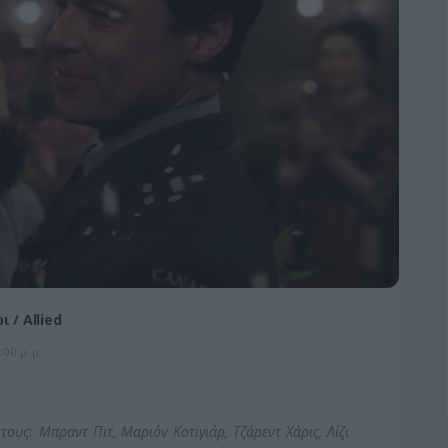
 / Allied
:00 μ.μ.
τους: Μπραντ Πιτ, Μαριόν Κοτιγιάρ, Τζάρεντ Χάρις, Λίζι