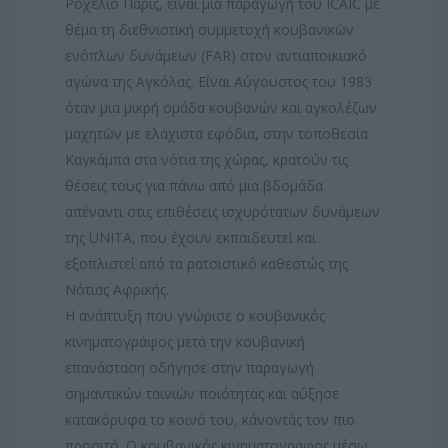
Ροχέλιο Παρίς, είναι μια παραγωγή του ICAIC με
θέμα τη διεθνιστική συμμετοχή κουβανικών
ενόπλων δυνάμεων (FAR) στον αντιαποικιακό
αγώνα της Αγκόλας. Είναι Αύγουστος του 1983
όταν μια μικρή ομάδα κουβανών και αγκολέζων
μαχητών με ελάχιστα εφόδια, στην τοποθεσία
Καγκάμπα στα νότια της χώρας, κρατούν τις
θέσεις τους για πάνω από μια βδομάδα
απέναντι στις επιθέσεις ισχυρότατων δυνάμεων
της UNITA, που έχουν εκπαιδευτεί και
εξοπλιστεί από τα ρατσιστικό καθεστώς της
Νότιας Αφρικής.
Η ανάπτυξη που γνώρισε ο κουβανικός
κινηματογράφος μετά την κουβανική
επανάσταση οδήγησε στην παραγωγή
σημαντικών ταινιών ποιότητας και αύξησε
κατακόρυφα το κοινό του, κάνοντάς τον πιο
προσιτό. O κουβανικός κινηματογράφος μέσω