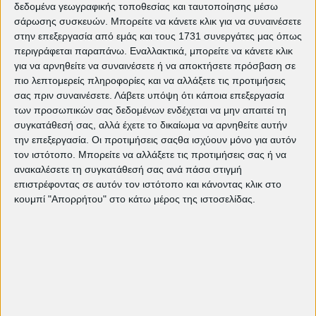
The Bride!: Τα τέρατα δεν είναι αυτά
δεδομένα γεωγραφικής τοποθεσίας και ταυτοποίησης μέσω
που νομίζεις | EDITORIAL
σάρωσης συσκευών. Μπορείτε να κάνετε κλικ για να συναινέσετε
"Ομάχα": Μια πορεία προς την
στην επεξεργασία από εμάς και τους 1731 συνεργάτες μας όπως
ελευθερία και τη σύνδεση των
περιγράφεται παραπάνω. Εναλλακτικά, μπορείτε να κάνετε κλικ
ανθρώπων | EDITORIAL
για να αρνηθείτε να συναινέσετε ή να αποκτήσετε πρόσβαση σε
Weapons: Ο Zach Cregger και ο
πιο λεπτομερείς πληροφορίες και να αλλάξετε τις προτιμήσεις
τρόμος της διπλανής πόρτας |
σας πριν συναινέσετε.
Λάβετε υπόψη ότι κάποια επεξεργασία
EDITORIAL
των προσωπικών σας δεδομένων ενδέχεται να μην απαιτεί τη
Σαν Αδέρφια / Homebound: Μια
συγκατάθεσή σας, αλλά έχετε το δικαίωμα να αρνηθείτε αυτήν
ιστορία φιλίας και επιβίωσης |
την επεξεργασία. Οι προτιμήσεις σαςθα ισχύουν μόνο για αυτόν
EDITORIAL
τον ιστότοπο. Μπορείτε να αλλάξετε τις προτιμήσεις σας ή να
«Τα Μαθήματα της Μπλάγκα» του
ανακαλέσετε τη συγκατάθεσή σας ανά πάσα στιγμή
Στέφαν Κομαντάρεφ | EDITORIAL
επιστρέφοντας σε αυτόν τον ιστότοπο και κάνοντας κλικ στο
​Rental Family: Μπορείς να νοικιάσεις
κουμπί "Απορρήτου" στο κάτω μέρος της ιστοσελίδας.
την ευτυχία με την ώρα; | EDITORIAL
Ανοιχτός Βορράς | EDITORIAL
Tags:
Αφιέρωμα στην Κουβανική Επανάσταση
Δήμος Πετρούπολης
Δημοτικός Θερινός
Κινηματογράφος
δημοτικός κινηματογράφος
πετρούπολης
Ελεύθερη είσοδος
Θερινό Σινεμά