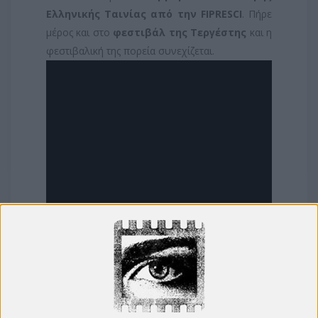
Ελληνικής Ταινίας από την FIPRESCI
. Πήρε
μέρος και στο
φεστιβάλ της Τεργέστης
και η
φεστιβαλική της πορεία συνεχίζεται.
Παρασκευή 8/9 - Σάββατο 9/9 - Κυριακή
10/9/2017
Ώρα προβολής 22:30