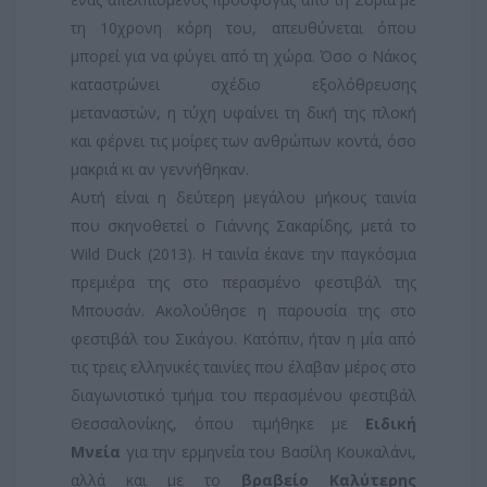
τη 10χρονη κόρη του, απευθύνεται όπου
μπορεί για να φύγει από τη χώρα. Όσο ο Νάκος
καταστρώνει σχέδιο εξολόθρευσης
μεταναστών, η τύχη υφαίνει τη δική της πλοκή
και φέρνει τις μοίρες των ανθρώπων κοντά, όσο
μακριά κι αν γεννήθηκαν.
Αυτή είναι η δεύτερη μεγάλου μήκους ταινία
που σκηνοθετεί ο Γιάννης Σακαρίδης, μετά το
Wild Duck (2013). Η ταινία έκανε την παγκόσμια
πρεμιέρα της στο περασμένο φεστιβάλ της
Μπουσάν. Ακολούθησε η παρουσία της στο
φεστιβάλ του Σικάγου. Κατόπιν, ήταν η μία από
τις τρεις ελληνικές ταινίες που έλαβαν μέρος στο
διαγωνιστικό τμήμα του περασμένου φεστιβάλ
Θεσσαλονίκης, όπου τιμήθηκε με
Ειδική
Μνεία
για την ερμηνεία του Βασίλη Κουκαλάνι,
αλλά και με το
βραβείο Καλύτερης