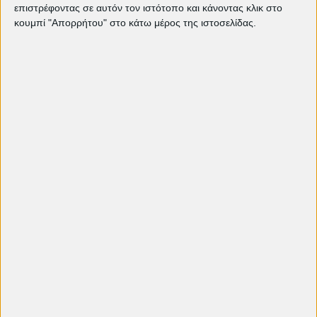
επιστρέφοντας σε αυτόν τον ιστότοπο και κάνοντας κλικ στο
Δείτε ακόμη:
κουμπί "Απορρήτου" στο κάτω μέρος της ιστοσελίδας.
Τρέχον πρόγραμμα προβολών
The Bride!: Τα τέρατα δεν είναι αυτά
που νομίζεις | EDITORIAL
"Ομάχα": Μια πορεία προς την
ελευθερία και τη σύνδεση των
ανθρώπων | EDITORIAL
Weapons: Ο Zach Cregger και ο
τρόμος της διπλανής πόρτας |
EDITORIAL
"Οι Δολοφόνοι του Ανθισμένου
Φεγγαριού" του Μάρτιν Σκορσέζε |
EDITORIAL
"The Brutalist" του Μπρέιντι Κορμπέ
| EDITORIAL
"Η καθώσπρέπει κοινωνία
καταστρέφει την ψυχή" - Poor Things
| EDITORIAL
Τι είδαμε στο 60o Φεστιβάλ
Κινηματογράφου Θεσσαλονίκης |
EDITORIAL