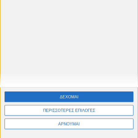
ΔΕΧΟΜΑΙ
ΠΕΡΙΣΣΟΤΕΡΕΣ ΕΠΙΛΟΓΕΣ
ΑΡΝΟΥΜΑΙ
🎬
Θερινό Πρόγραμμα 2026
Προβολές στο
Δημοτικό Θερινό