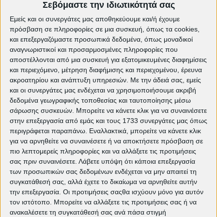
Γενική Είσοδος 5€
Σεβόμαστε την ιδιωτικότητά σας
Δημοτικός Θερινός Κινηματογράφος "Σινέ
Εμείς και οι συνεργάτες μας αποθηκεύουμε και/ή έχουμε
Πετρούπολις"
πρόσβαση σε πληροφορίες σε μια συσκευή, όπως τα cookies,
25ης Μαρτίου 168, Πετρούπολη
και επεξεργαζόμαστε προσωπικά δεδομένα, όπως μοναδικοί
αναγνωριστικοί και προσαρμοσμένες πληροφορίες που
αποστέλλονται από μια συσκευή για εξατομικευμένες διαφημίσεις
και περιεχόμενο, μέτρηση διαφήμισης και περιεχομένου, έρευνα
ακροατηρίου και ανάπτυξη υπηρεσιών.
Με την άδειά σας, εμείς
και οι συνεργάτες μας ενδέχεται να χρησιμοποιήσουμε ακριβή
δεδομένα γεωγραφικής τοποθεσίας και ταυτοποίησης μέσω
σάρωσης συσκευών. Μπορείτε να κάνετε κλικ για να συναινέσετε
στην επεξεργασία από εμάς και τους 1733 συνεργάτες μας όπως
περιγράφεται παραπάνω. Εναλλακτικά, μπορείτε να κάνετε κλικ
για να αρνηθείτε να συναινέσετε ή να αποκτήσετε πρόσβαση σε
πιο λεπτομερείς πληροφορίες και να αλλάξετε τις προτιμήσεις
σας πριν συναινέσετε.
Λάβετε υπόψη ότι κάποια επεξεργασία
Πρόγραμμα Αύγουστος - Σεπτέμβριος
των προσωπικών σας δεδομένων ενδέχεται να μην απαιτεί τη
2017>>
συγκατάθεσή σας, αλλά έχετε το δικαίωμα να αρνηθείτε αυτήν
την επεξεργασία. Οι προτιμήσεις σαςθα ισχύουν μόνο για αυτόν
Πρόγραμμα 2017 >>
τον ιστότοπο. Μπορείτε να αλλάξετε τις προτιμήσεις σας ή να
ανακαλέσετε τη συγκατάθεσή σας ανά πάσα στιγμή