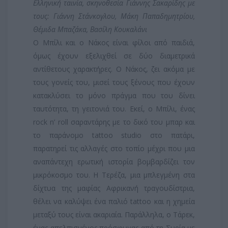
Eλληνική ταινία, σκηνοθεσία Γιάννης Σακαρίδης με
τους: Γιάννη Στάνκογλου, Μάκη Παπαδημητρίου,
Θέμιδα Μπαζάκα, Βασίλη Κουκαλάνι
Ο Μπίλι και ο Νάκος είναι φίλοι από παιδιά,
όμως έχουν εξελιχθεί σε δύο διαμετρικά
αντίθετους χαρακτήρες. Ο Νάκος, ζει ακόμα με
τους γονείς του, μισεί τους ξένους που έχουν
κατακλύσει το μόνο πράγμα που του δίνει
ταυτότητα, τη γειτονιά του. Εκεί, ο Μπίλι, ένας
rock n’ roll σαραντάρης με το δικό του μπαρ και
το παράνομο tattoo studio στο πατάρι,
παρατηρεί τις αλλαγές στο τοπίο μέχρι που μια
αναπάντεχη ερωτική ιστορία βομβαρδίζει τον
μικρόκοσμο του. Η Τερέζα, μια μπλεγμένη στα
δίχτυα της μαφίας Αφρικανή τραγουδίστρια,
θέλει να καλύψει ένα παλιό tattoo και η χημεία
μεταξύ τους είναι ακαριαία. Παράλληλα, ο Τάρεκ,
ένας απελπισμένος πρόσφυγας από τη Συρία με