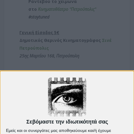
Ραντεβού το χειμώνα
στο
Κινηματοθέατρο
"
Πετρούπολις"
#staytuned
Γενική Είσοδος 5€
Δημοτικός Θερινός Κινηματογράφος
Σινέ
Πετρούπολις
25ης Μαρτίου 168, Πετρούπολη
Σεβόμαστε την ιδιωτικότητά σας
Δείτε ακόμη:
Εμείς και οι συνεργάτες μας αποθηκεύουμε και/ή έχουμε