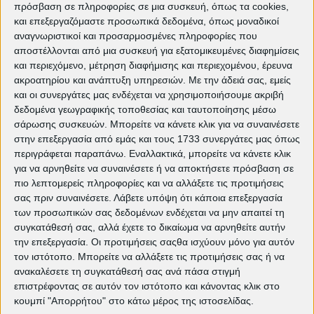
πρόσβαση σε πληροφορίες σε μια συσκευή, όπως τα cookies,
και επεξεργαζόμαστε προσωπικά δεδομένα, όπως μοναδικοί
21ο Φεστιβάλ Ντοκιμαντέρ
αναγνωριστικοί και προσαρμοσμένες πληροφορίες που
αποστέλλονται από μια συσκευή για εξατομικευμένες διαφημίσεις
Θεσσαλονίκης στο Cine
και περιεχόμενο, μέτρηση διαφήμισης και περιεχομένου, έρευνα
Πετρούπολις
ακροατηρίου και ανάπτυξη υπηρεσιών.
Με την άδειά σας, εμείς
και οι συνεργάτες μας ενδέχεται να χρησιμοποιήσουμε ακριβή
Παιδικές ταινίες στο Cine
δεδομένα γεωγραφικής τοποθεσίας και ταυτοποίησης μέσω
Πετρούπολις
σάρωσης συσκευών. Μπορείτε να κάνετε κλικ για να συναινέσετε
στην επεξεργασία από εμάς και τους 1733 συνεργάτες μας όπως
Cine Πετρούπολις - Καλοκαίρι 2019
περιγράφεται παραπάνω. Εναλλακτικά, μπορείτε να κάνετε κλικ
για να αρνηθείτε να συναινέσετε ή να αποκτήσετε πρόσβαση σε
Βραβευμένες ταινίες στο Cine
πιο λεπτομερείς πληροφορίες και να αλλάξετε τις προτιμήσεις
Πετρούπολις
σας πριν συναινέσετε.
Λάβετε υπόψη ότι κάποια επεξεργασία
των προσωπικών σας δεδομένων ενδέχεται να μην απαιτεί τη
συγκατάθεσή σας, αλλά έχετε το δικαίωμα να αρνηθείτε αυτήν
την επεξεργασία. Οι προτιμήσεις σαςθα ισχύουν μόνο για αυτόν
Δείτε ακόμη:
τον ιστότοπο. Μπορείτε να αλλάξετε τις προτιμήσεις σας ή να
Τρέχον πρόγραμμα προβολών
ανακαλέσετε τη συγκατάθεσή σας ανά πάσα στιγμή
The Bride!: Τα τέρατα δεν είναι αυτά
επιστρέφοντας σε αυτόν τον ιστότοπο και κάνοντας κλικ στο
που νομίζεις | EDITORIAL
κουμπί "Απορρήτου" στο κάτω μέρος της ιστοσελίδας.