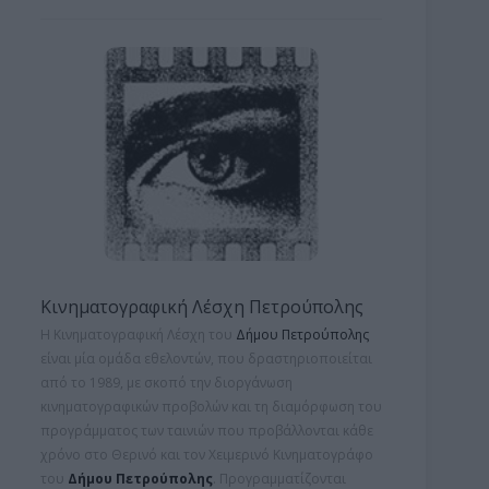
Κινηματογραφική Λέσχη Πετρούπολης
Η Κινηματογραφική Λέσχη του
Δήμου Πετρούπολης
είναι μία ομάδα εθελοντών, που δραστηριοποιείται
από το 1989, με σκοπό την διοργάνωση
κινηματογραφικών προβολών και τη
διαμόρφωση του
προγράμματος των ταινιών που προβάλλονται κάθε
χρόνο στο Θερινό και τον Χειμερινό Κινηματογράφο
του
Δήμου Πετρούπολης
. Προγραμματίζονται