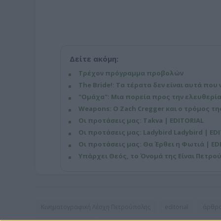
Δείτε ακόμη:
Τρέχον πρόγραμμα προβολών
The Bride!: Τα τέρατα δεν είναι αυτά που 
"Ομάχα": Μια πορεία προς την ελευθερία
Weapons: Ο Zach Cregger και ο τρόμος τ
Οι προτάσεις μας: Takva | EDITORIAL
Οι προτάσεις μας: Ladybird Ladybird | ED
Οι προτάσεις μας: Θα Έρθει η Φωτιά | ED
Υπάρχει Θεός, το Όνομά της Είναι Πετρού
Κινηματογραφική Λέσχη Πετρούπολης
editorial
άρθρ