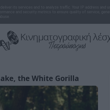
νωνία
Editorial
eliver its services and to analyze traffic. Your IP address and 
ormance and security metrics to ensure quality of service, gen
abuse.
ke, the White Gorilla