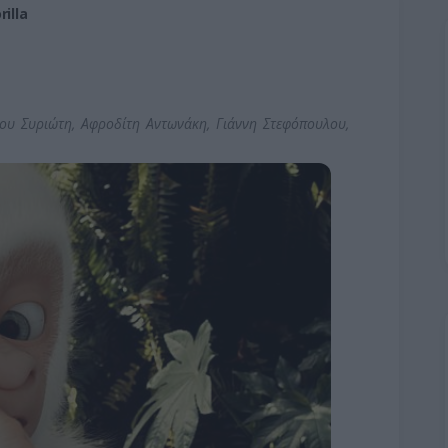
illa
ου Συριώτη, Αφροδίτη Αντωνάκη, Γιάννη Στεφόπουλου,