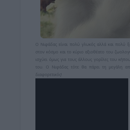
Ο Νιφάδας είναι πολύ γλυκός αλλά και πολύ ξ
στον κόσμο και το κύριο αξιοθέατο του ζωολογ
ισχύει όμως για τους άλλους γορίλες του κήπο
του. Ο Νιφάδας τότε θα πάρει τη μεγάλη απ
διαφορετικός!