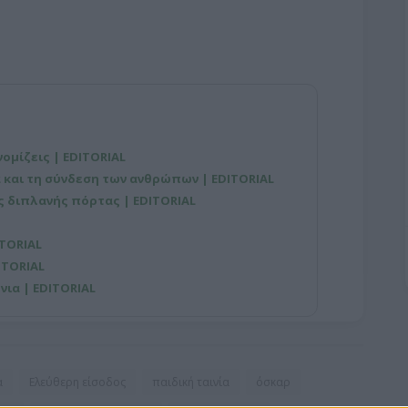
νομίζεις | EDITORIAL
 και τη σύνδεση των ανθρώπων | EDITORIAL
ης διπλανής πόρτας | EDITORIAL
ITORIAL
ITORIAL
νια | EDITORIAL
α
Ελεύθερη είσοδος
παιδική ταινία
όσκαρ