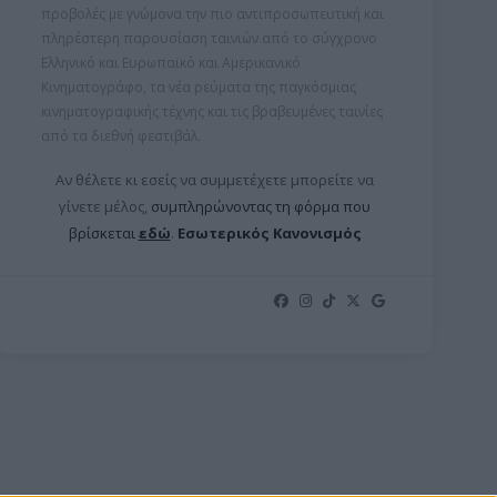
προβολές με γνώμονα την πιο αντιπροσωπευτική και
πληρέστερη παρουσίαση ταινιών από το σύγχρονο
Ελληνικό και Ευρωπαϊκό και Αμερικανικό
Κινηματογράφο, τα νέα ρεύματα της παγκόσμιας
κινηματογραφικής τέχνης και τις βραβευμένες ταινίες
από τα διεθνή φεστιβάλ.
Αν θέλετε κι εσείς να συμμετέχετε μπορείτε ν
α
γίνετε μέλος,
συμπληρώνοντας τη φόρμα που
βρίσκεται
εδώ
.
Εσωτερικός Κανονισμός