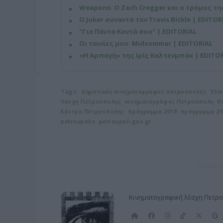
Weapons: Ο Zach Cregger και ο τρόμος τ
O Joker συναντά τον Travis Bickle | EDITOR
"Για Πάντα Κοντά σου" | EDITORIAL
Οι ταινίες μου: Midsommar | EDITORIAL
«Η Αρπαγή» της Ιρίς Καλτενμπάκ | EDITO
Tags:
δημοτικός κινηματογράφος πετρούπολης
Έλλ
Λέσχη Πετρούπολης
κινηματογράφος Πετρούπολη
Κ
Κέντρο Πετρούπολης
πρόγραμμα 2018
πρόγραμμα 2
petroupolis
petroupoli.gov.gr
Κινηματογραφική λέσχη Πετρ
Α
F
I
T
X
ρ
a
n
i
(