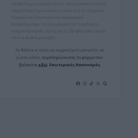
προβολές με γνώμονα την πιο αντιπροσωπευτική και
πληρέστερη παρουσίαση ταινιών από το σύγχρονο
Ελληνικό και Ευρωπαϊκό και Αμερικανικό
Κινηματογράφο, τα νέα ρεύματα της παγκόσμιας
κινηματογραφικής τέχνης και τις βραβευμένες ταινίες
από τα διεθνή φεστιβάλ.
Αν θέλετε κι εσείς να συμμετέχετε μπορείτε ν
α
γίνετε μέλος,
συμπληρώνοντας τη φόρμα που
βρίσκεται
εδώ
.
Εσωτερικός Κανονισμός