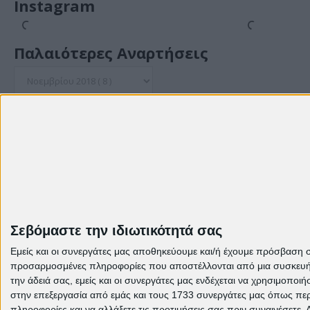
Instagram
Παλαιότερες Αναρτήσεις
© Theme: Created by
templateclue , enhanced by
us
.
Σεβόμαστε την ιδιωτικότητά σας
Εμείς και οι συνεργάτες μας αποθηκεύουμε και/ή έχουμε πρόσβαση 
προσαρμοσμένες πληροφορίες που αποστέλλονται από μια συσκευή γι
την άδειά σας, εμείς και οι συνεργάτες μας ενδέχεται να χρησιμοπ
στην επεξεργασία από εμάς και τους 1733 συνεργάτες μας όπως περι
πληροφορίες και να αλλάξετε τις προτιμήσεις σας πριν συναινέσετε.