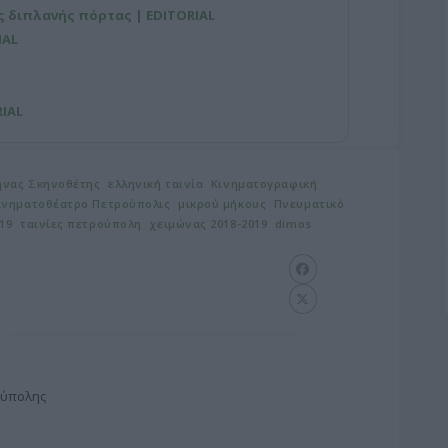
ης διπλανής πόρτας | EDITORIAL
IAL
RIAL
ηνας Σκηνοθέτης
ελληνική ταινία
Κινηματογραφική
ινηματοθέατρο Πετρούπολις
μικρού μήκους
Πνευματικό
019
ταινίες πετρούπολη
χειμώνας 2018-2019
dimos
ούπολης
G
o