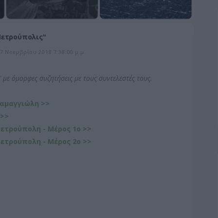
Πετρούπολις"
7 Νοεμβρίου 2018 7:38:00 μ.μ.
" με όμορφες συζητήσεις με τους συντελεστές τους.
ραμαγγιώλη >>
 >>
Πετρούπολη - Μέρος 1ο >>
Πετρούπολη - Μέρος 2ο >>