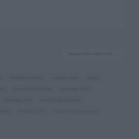
o
g
ΠΑΛΑΙΌΤΕΡΗ ΑΝΆΡΤΗΣΗ →
α
Ελεύθερη είσοδος
παιδική ταινία
όσκαρ
νής
Αφροδίτη Παπαδάκη
καλοκαίρι 2025
καλοκαίρι 2024
πρεσβεία βενεζουέλας
νίκης
Απρίλιος 2019
Πρεσβεία Ουρουγουάης