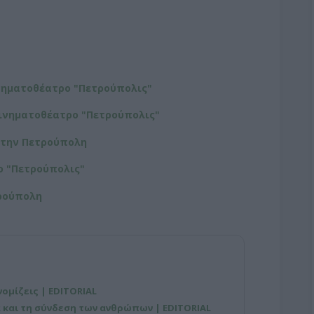
νηματοθέατρο "Πετρούπολις"
ινηματοθέατρο "Πετρούπολις"
στην Πετρούπολη
ο "Πετρούπολις"
τρούπολη
νομίζεις | EDITORIAL
 και τη σύνδεση των ανθρώπων | EDITORIAL