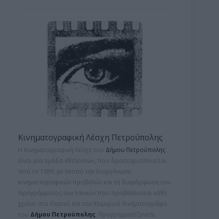
Κινηματογραφική Λέσχη Πετρούπολης
Η Κινηματογραφική Λέσχη του
Δήμου Πετρούπολης
είναι μία ομάδα εθελοντών, που δραστηριοποιείται
από το 1989, με σκοπό την διοργάνωση
κινηματογραφικών προβολών και τη
διαμόρφωση του
προγράμματος των ταινιών που προβάλλονται κάθε
χρόνο στο Θερινό και τον Χειμερινό Κινηματογράφο
του
Δήμου Πετρούπολης
. Προγραμματίζονται