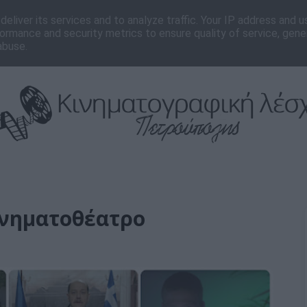
νωνία
Editorial
eliver its services and to analyze traffic. Your IP address and 
ormance and security metrics to ensure quality of service, gen
abuse.
ινηματοθέατρο