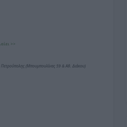
λαίει >>
ο Πετρούπολης
(Μπουμπουλίνας 59 & Αθ. Διάκου)