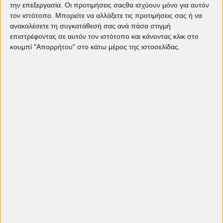
την επεξεργασία. Οι προτιμήσεις σαςθα ισχύουν μόνο για αυτόν
The Bride!: Τα τέρατα δεν είναι αυτά
τον ιστότοπο. Μπορείτε να αλλάξετε τις προτιμήσεις σας ή να
που νομίζεις | EDITORIAL
ανακαλέσετε τη συγκατάθεσή σας ανά πάσα στιγμή
"Ομάχα": Μια πορεία προς την
επιστρέφοντας σε αυτόν τον ιστότοπο και κάνοντας κλικ στο
ελευθερία και τη σύνδεση των
ανθρώπων | EDITORIAL
κουμπί "Απορρήτου" στο κάτω μέρος της ιστοσελίδας.
Weapons: Ο Zach Cregger και ο
τρόμος της διπλανής πόρτας |
EDITORIAL
"Σπασμένη Φλέβα" του Γιάννη
Οικονομίδη: Μια σύγχρονη αστική
τραγωδία | EDITORIAL
​"Ο Μυστικός Πράκτορας":Όταν ο
τρόμος της Ιστορίας γίνεται σινεμά |
EDITORIAL
«Τα Μαθήματα της Μπλάγκα» του
Στέφαν Κομαντάρεφ | EDITORIAL
"Η καθώσπρέπει κοινωνία
καταστρέφει την ψυχή" - Poor Things
| EDITORIAL