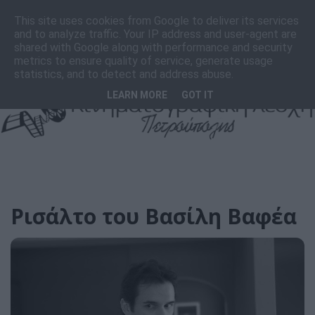
F
I
T
This site uses cookies from Google to deliver its services
a
n
i
and to analyze traffic. Your IP address and user-agent are
c
s
k
shared with Google along with performance and security
e
t
T
metrics to ensure quality of service, generate usage
b
a
o
statistics, and to detect and address abuse.
o
g
k
LEARN MORE
GOT IT
o
r
k
a
m
Ρισάλτο του Βασίλη Βαφέα