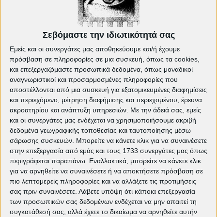
Έρωτας του Οδυσσέα"
(Εκδήλωση με βράβευση του Κώστα Βουτσά)
Κινηματοθέατρο
"
Πετρούπολις" - Πνευματικό
Σεβόμαστε την ιδιωτικότητά σας
Κέντρο Πετρούπολης
(Μπουμπουλίνας 59 &
Εμείς και οι συνεργάτες μας αποθηκεύουμε και/ή έχουμε
Αθ. Διάκου)
πρόσβαση σε πληροφορίες σε μια συσκευή, όπως τα cookies,
και επεξεργαζόμαστε προσωπικά δεδομένα, όπως μοναδικοί
αναγνωριστικοί και προσαρμοσμένες πληροφορίες που
αποστέλλονται από μια συσκευή για εξατομικευμένες διαφημίσεις
και περιεχόμενο, μέτρηση διαφήμισης και περιεχομένου, έρευνα
ακροατηρίου και ανάπτυξη υπηρεσιών.
Με την άδειά σας, εμείς
και οι συνεργάτες μας ενδέχεται να χρησιμοποιήσουμε ακριβή
δεδομένα γεωγραφικής τοποθεσίας και ταυτοποίησης μέσω
σάρωσης συσκευών. Μπορείτε να κάνετε κλικ για να συναινέσετε
στην επεξεργασία από εμάς και τους 1733 συνεργάτες μας όπως
περιγράφεται παραπάνω. Εναλλακτικά, μπορείτε να κάνετε κλικ
για να αρνηθείτε να συναινέσετε ή να αποκτήσετε πρόσβαση σε
πιο λεπτομερείς πληροφορίες και να αλλάξετε τις προτιμήσεις
σας πριν συναινέσετε.
Λάβετε υπόψη ότι κάποια επεξεργασία
Δείτε ακόμη:
των προσωπικών σας δεδομένων ενδέχεται να μην απαιτεί τη
συγκατάθεσή σας, αλλά έχετε το δικαίωμα να αρνηθείτε αυτήν
Τρέχον πρόγραμμα προβολών