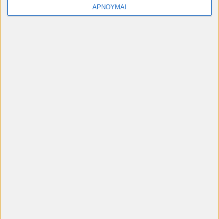
Όνομα
ΑΡΝΟΥΜΑΙ
Ηλεκτρονικό ταχυδρομείο
*
Μήνυμα
*