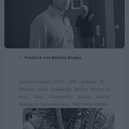
Ρισάλτο του Βασίλη Βαφέα
Δραματική κομεντί (2016) | Α/Μ | Διάρκεια: 78'
Ελληνική ταινία, Σκηνοθεσία: Βασίλης Βαφέας, με
τους: Νίκο Πουρσανίδη, Αμαλία Αρσένη,
Μαργαρίτα Πανουσοπούλου, Τάκη Παπαματθαίου