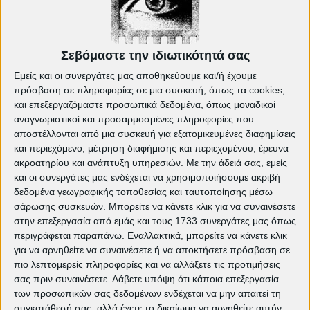
λυτρωτική του ταινία, ένα (σχεδόν) αριστούργημα
με αφορμή του Χόλιγουντ..."
-
Lifo.gr
Σεβόμαστε την ιδιωτικότητά σας
Εμείς και οι συνεργάτες μας αποθηκεύουμε και/ή έχουμε
πρόσβαση σε πληροφορίες σε μια συσκευή, όπως τα cookies,
και επεξεργαζόμαστε προσωπικά δεδομένα, όπως μοναδικοί
αναγνωριστικοί και προσαρμοσμένες πληροφορίες που
αποστέλλονται από μια συσκευή για εξατομικευμένες διαφημίσεις
και περιεχόμενο, μέτρηση διαφήμισης και περιεχομένου, έρευνα
ακροατηρίου και ανάπτυξη υπηρεσιών.
Με την άδειά σας, εμείς
και οι συνεργάτες μας ενδέχεται να χρησιμοποιήσουμε ακριβή
δεδομένα γεωγραφικής τοποθεσίας και ταυτοποίησης μέσω
σάρωσης συσκευών. Μπορείτε να κάνετε κλικ για να συναινέσετε
στην επεξεργασία από εμάς και τους 1733 συνεργάτες μας όπως
περιγράφεται παραπάνω. Εναλλακτικά, μπορείτε να κάνετε κλικ
Δευτέρα 29/6 έως Πέμπτη 2/7/2020
για να αρνηθείτε να συναινέσετε ή να αποκτήσετε πρόσβαση σε
πιο λεπτομερείς πληροφορίες και να αλλάξετε τις προτιμήσεις
Ώρα προβολής 21:00
σας πριν συναινέσετε.
Λάβετε υπόψη ότι κάποια επεξεργασία
Γενική Είσοδος 5€
των προσωπικών σας δεδομένων ενδέχεται να μην απαιτεί τη
Facebook event >>
συγκατάθεσή σας, αλλά έχετε το δικαίωμα να αρνηθείτε αυτήν