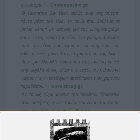
την Ιστορία."
-
Cinemagazine.gr
"Ο Tarantino δεν είναι απλώς ένας σκηνοθέτης,
πάντα μέσα του είναι το παιδί που δούλευε σε
βίντεο κλαμπ με λατρεία για τον κινηματογράφο
και η ένατη ταινία του είναι ένα γράμμα λατρείας
προς την τέχνη που αγάπησε και υπηρέτησε και
κάθε σινεφίλ μόνο λατρεία μπορεί να της δώσει
πίσω...μια ΜΕΓΑΛΗ ταινία που αξίζει να δει κανείς
στην μεγάλη οθόνη, ιδίως οι σινεφίλ που θέλουν να
νιώσουν την νοσταλγική αποτύπωση ενός χαμένου
παραδείσου."
-
Moveitmag.gr
"Αν το ως τώρα σινεμά του Κουέντιν Ταραντίνο
ήταν ασκήσεις, η νέα ταινία του είναι η διατριβή
του για το entertainment."
-
Flix.gr
"Το παιδί που αντί να σπουδάσει σινεμά, "πήγε" στο
σινεμά, τώρα βρήκε τον τρόπο να βγει από το TCU
(Tarantino Cinematic Universe) με την πιο