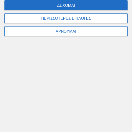
ΔΕΧΟΜΑΙ
ΠΕΡΙΣΣΟΤΕΡΕΣ ΕΠΙΛΟΓΕΣ
ΑΡΝΟΥΜΑΙ
🎬
Θερινό Πρόγραμμα 2026
Προβολές στο
Δημοτικό Θερινό
Κινηματογράφο Cine "Πετρούπολις"
Ταινίες, αφιερώματα & παιδικές προβολές από
Μάιο έως Σεπτέμβριο
#cinelesxi_petroupolis