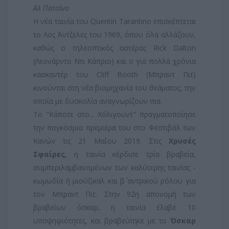
Αλ Πατσίνο
Η νέα ταινία του Quentin Tarantino επισκέπτεται
το Λος Άντζελες του 1969, όπου όλα αλλάζουν,
καθώς ο τηλεοπτικός αστέρας Rick Dalton
(Λεονάρντο Ντι Κάπριο) και ο για πολλά χρόνια
κασκαντέρ του Cliff Booth (Μπραντ Πιτ)
κινούνται στη νέα βιομηχανία του θεάματος, την
οποία με δυσκολία αναγνωρίζουν πια.
Το "Κάποτε στο... Χόλιγουντ" πραγματοποίησε
την παγκόσμια πρεμιέρα του στο Φεστιβάλ των
Κανών τις 21 Μαΐου 2019. Στις
Χρυσές
Σφαίρες
, η ταινία κέρδισε τρία βραβεία,
συμπεριλαμβανομένων των καλύτερης ταινίας -
κωμωδία ή μιούζικαλ και β΄ αντρικού ρόλου για
τον Μπραντ Πιτ. Στην 92η απονομή των
βραβείων όσκαρ, η ταινία έλαβε 10
υποψηφιότητες, και βραβεύτηκε με το
Όσκαρ