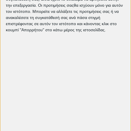
Δημοτικός Θερινός Κινηματογράφος
Cine
την επεξεργασία. Οι προτιμήσεις σαςθα ισχύουν μόνο για αυτόν
τον ιστότοπο. Μπορείτε να αλλάξετε τις προτιμήσεις σας ή να
Πετρούπολις
ανακαλέσετε τη συγκατάθεσή σας ανά πάσα στιγμή
25ης Μαρτίου 168, Πετρούπολη
επιστρέφοντας σε αυτόν τον ιστότοπο και κάνοντας κλικ στο
κουμπί "Απορρήτου" στο κάτω μέρος της ιστοσελίδας.
Δείτε ακόμη:
Τρέχον πρόγραμμα προβολών