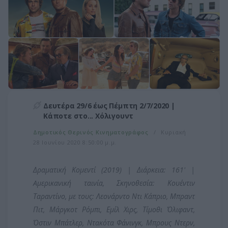
Δευτέρα 29/6 έως Πέμπτη 2/7/2020 |
Κάποτε στο... Χόλιγουντ
Δημοτικός Θερινός Κινηματογράφος
Κυριακή
28 Ιουνίου 2020 8:50:00 μ.μ.
Δραματική Κομεντί (2019) | Διάρκεια: 161' |
Aμερικανική ταινία, Σκηνοθεσία: Κουέντιν
Ταραντίνο, με τους: Λεονάρντο Ντι Κάπριο, Μπραντ
Πιτ, Μάργκοτ Ρόμπι, Εμίλ Χιρς, Τίμοθι Όλιφαντ,
Όστιν Μπάτλερ, Ντακότα Φάνινγκ, Μπρους Ντερν,