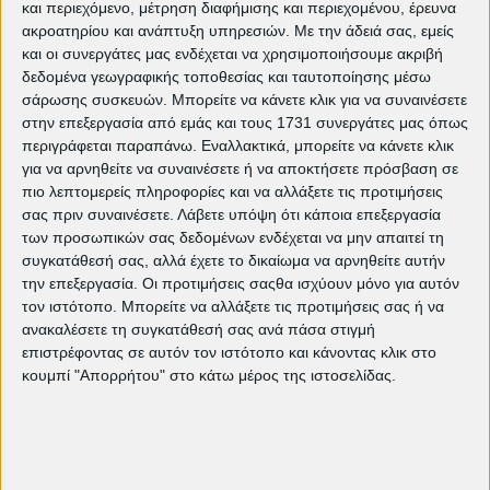
και περιεχόμενο, μέτρηση διαφήμισης και περιεχομένου, έρευνα
ακροατηρίου και ανάπτυξη υπηρεσιών.
Με την άδειά σας, εμείς
και οι συνεργάτες μας ενδέχεται να χρησιμοποιήσουμε ακριβή
δεδομένα γεωγραφικής τοποθεσίας και ταυτοποίησης μέσω
σάρωσης συσκευών. Μπορείτε να κάνετε κλικ για να συναινέσετε
στην επεξεργασία από εμάς και τους 1731 συνεργάτες μας όπως
περιγράφεται παραπάνω. Εναλλακτικά, μπορείτε να κάνετε κλικ
για να αρνηθείτε να συναινέσετε ή να αποκτήσετε πρόσβαση σε
πιο λεπτομερείς πληροφορίες και να αλλάξετε τις προτιμήσεις
σας πριν συναινέσετε.
Λάβετε υπόψη ότι κάποια επεξεργασία
των προσωπικών σας δεδομένων ενδέχεται να μην απαιτεί τη
Δείτε ακόμη:
συγκατάθεσή σας, αλλά έχετε το δικαίωμα να αρνηθείτε αυτήν
την επεξεργασία. Οι προτιμήσεις σαςθα ισχύουν μόνο για αυτόν
Τρέχον πρόγραμμα προβολών
τον ιστότοπο. Μπορείτε να αλλάξετε τις προτιμήσεις σας ή να
The Bride!: Τα τέρατα δεν είναι αυτά
ανακαλέσετε τη συγκατάθεσή σας ανά πάσα στιγμή
που νομίζεις | EDITORIAL
επιστρέφοντας σε αυτόν τον ιστότοπο και κάνοντας κλικ στο
"Ομάχα": Μια πορεία προς την
κουμπί "Απορρήτου" στο κάτω μέρος της ιστοσελίδας.
ελευθερία και τη σύνδεση των
ανθρώπων | EDITORIAL
Weapons: Ο Zach Cregger και ο
τρόμος της διπλανής πόρτας |
EDITORIAL
Τι είδαμε στο 62ο Φεστιβάλ