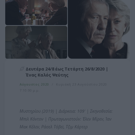
Δευτέρα 24/8 έως Τετάρτη 26/8/2020 |
Ένας Καλός Ψεύτης
Αύγουστος 2020
Κυριακή 23 Αυγούστου 2020
7:10:00 μ.μ.
Μυστηρίου (2019) | Διάρκεια: 109' | Σκηνοθεσία:
Μπιλ Κόντον | Πρωταγωνιστούν: Έλεν Μίρεν, Ίαν
Μακ Κέλεν, Ράσελ Τόβεϊ, Τζιμ Κάρτερ