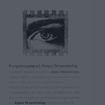
Κινηματογραφική Λέσχη Πετρούπολης
Η Κινηματογραφική Λέσχη του
Δήμου Πετρούπολης
είναι μία ομάδα εθελοντών, που δραστηριοποιείται
από το 1989, με σκοπό την διοργάνωση
κινηματογραφικών προβολών και τη
διαμόρφωση του
προγράμματος των ταινιών που προβάλλονται κάθε
χρόνο στο Θερινό και τον Χειμερινό Κινηματογράφο
του
Δήμου Πετρούπολης
. Προγραμματίζονται