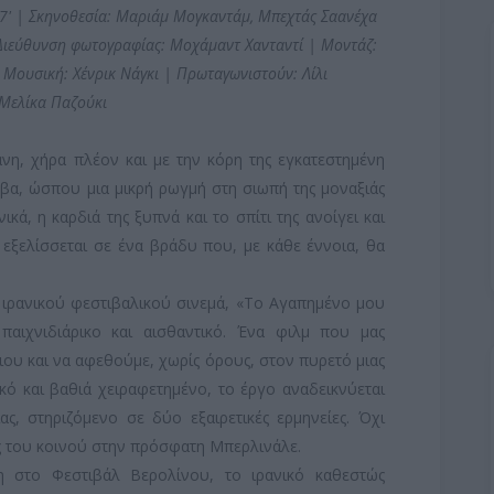
: 97' | Σκηνοθεσία: Μαριάμ Μογκαντάμ, Μπεχτάς Σαανέχα
Διεύθυνση φωτογραφίας: Μοχάμαντ Χανταντί | Μοντάζ:
 Μουσική: Χένρικ Νάγκι | Πρωταγωνιστούν: Λίλι
 Μελίκα Παζούκι
νη, χήρα πλέον και με την κόρη της εγκατεστημένη
βα, ώσπου μια μικρή ρωγμή στη σιωπή της μοναξιάς
κά, η καρδιά της ξυπνά και το σπίτι της ανοίγει και
 εξελίσσεται σε ένα βράδυ που, με κάθε έννοια, θα
 ιρανικού φεστιβαλικού σινεμά, «Το Αγαπημένο μου
παιχνιδιάρικο και αισθαντικό. Ένα φιλμ που μας
ιου και να αφεθούμε, χωρίς όρους, στον πυρετό μιας
ικό και βαθιά χειραφετημένο, το έργο αναδεικνύεται
ας, στηριζόμενο σε δύο εξαιρετικές ερμηνείες. Όχι
ίες του κοινού στην πρόσφατη Μπερλινάλε.
 στο Φεστιβάλ Βερολίνου, το ιρανικό καθεστώς