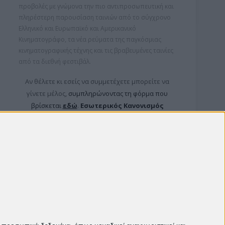
προβολές με γνώμονα την πιο αντιπροσωπευτική και
πληρέστερη παρουσίαση ταινιών από το σύγχρονο
Ελληνικό και Ευρωπαϊκό και Αμερικανικό
Κινηματογράφο, τα νέα ρεύματα της παγκόσμιας
κινηματογραφικής τέχνης και τις βραβευμένες ταινίες
από τα διεθνή φεστιβάλ.
Αν θέλετε κι εσείς να συμμετέχετε μπορείτε ν
α
γίνετε μέλος,
συμπληρώνοντας τη φόρμα που
βρίσκεται
εδώ
.
Εσωτερικός Κανονισμός