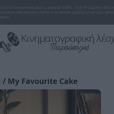
νωνία
Editorial
eliver its services and to analyze traffic. Your IP address and 
ormance and security metrics to ensure quality of service, gen
abuse.
/ My Favourite Cake