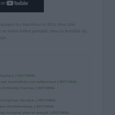
τογράφου του Βερολίνου το 2024, όπου ήταν
ε σε πολλά διεθνή φεστιβάλ, όπως το Φεστιβάλ της
ιρο .
νομίζεις | EDITORIAL
 και τη σύνδεση των ανθρώπων | EDITORIAL
ης διπλανής πόρτας | EDITORIAL
 ευτυχία με την ώρα; | EDITORIAL
φου Θεσσαλονίκης | EDITORIAL
ης Ιστορίας γίνεται σινεμά | EDITORIAL