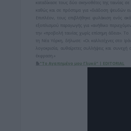
καταδίκασε τους δύο σκηνοθέτες της ταινίας σε
καθώς και σε πρόστιμα για «διάδοση ψευδών ει
Επιπλέον, τους επιβλήθηκε φυλάκιση ενός ακό
εξοπλισμού παραγωγής για «ανήθικο περιεχόμεν
την «προβολή ταινίας χωρίς επίσημη άδεια». Τ
τη Νέα Υόρκη, δήλωσε: «Οι καλλιτέχνες στο Ιρ
λογοκρισία, αυθαίρετες συλλήψεις και συνεχή
έκφραση.»
📝
"Το Αγαπημένο μου Γλυκό" | EDITORIAL