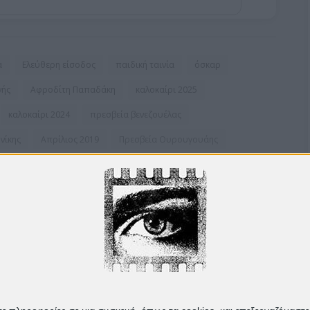
α
Ελεύθερη είσοδος
παιδική ταινία
όσκαρ
νής
Αφροδίτη Παπαδάκη
καλοκαίρι 2025
καλοκαίρι 2024
πρεσβεία βενεζουέλας
νίκης
Απρίλιος 2019
Πρεσβεία Ουρουγουάης