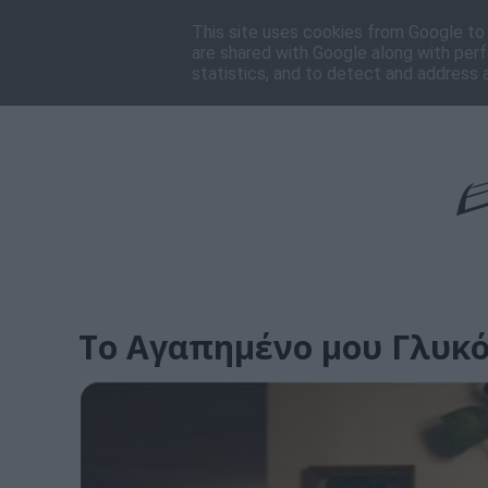
Αρχική
Πρόγραμμα
Ποιοι είμαστε
Επικοι
This site uses cookies from Google to d
are shared with Google along with perf
statistics, and to detect and address 
Το Αγαπημένο μου Γλυκό 