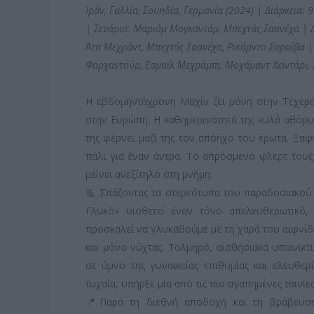
Ιράν, Γαλλία, Σουηδία, Γερμανία (2024) | Διάρκεια
| Σενάριο: Μαριάμ Μογκαντάμ, Μπεχτάς Σαανέχα | 
Άτα Μεχράντ, Μπεχτάς Σαανέχα, Ρικάρντο Σαραΐβα |
Φαρχαντούρ, Εσμαΐλ Μεχράμπι, Μοχάμαντ Χεϊντάρι,
Η εβδομηντάχρονη Μαχίν ζει μόνη στην Τεχερά
στην Ευρώπη. Η καθημερινότητά της κυλά αθόρυ
της φέρνει μαζί της τον απόηχο του έρωτα. Ξαφνι
πάλι για έναν άντρα. Το απρόσμενο φλερτ τους
μείνει ανεξίτηλο στη μνήμη.
📃 Σπάζοντας τα στερεότυπα του παραδοσιακού
Γλυκό» υιοθετεί έναν τόνο απελευθερωτικό, 
προσκαλεί να γλυκαθούμε με τη χαρά του αιφνίδ
και μόνο νύχτας. Τολμηρό, αισθησιακά υπαινικτ
σε ύμνο της γυναικείας επιθυμίας και ελευθερί
τυχαία, υπήρξε μία από τις πιο αγαπημένες ταιν
📍Παρά τη διεθνή αποδοχή και τη βράβευση