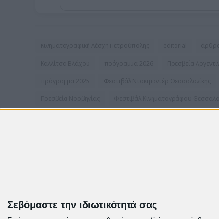
Κινηματογραφική Λέσχη Πετρούπολης
editorial
άρθρ
Καλλίτσα Βλάχου
πρόγραμμα 2026
Πρεσβεία Αργεντι
πρόγραμμα 2025
Φεστιβάλ Ντοκιμαντέρ Θεσσαλονίκης
Πρεσβεία Νορβηγίας
Φεστιβάλ Κινηματογράφου Θεσσαλο
πρεσβεία Ισημερινού
Instagram
Σεβόμαστε την ιδιωτικότητά σας