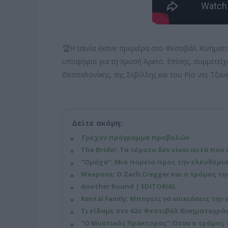
🏆Η ταινία έκανε πρεμιέρα στο Φεστιβάλ Κινημα
υποψήφια για τη Χρυσή Άρκτο. Επίσης, συμμετείχ
Θεσσαλονίκης, της Σεβίλλης και του Ρίο ντε Τζανέ
Δείτε ακόμη:
Τρέχον πρόγραμμα προβολών
The Bride!: Τα τέρατα δεν είναι αυτά που 
"Ομάχα": Μια πορεία προς την ελευθερία
Weapons: Ο Zach Cregger και ο τρόμος τ
Another Round | EDITORIAL
​Rental Family: Μπορείς να νοικιάσεις την
Τι είδαμε στο 62ο Φεστιβάλ Κινηματογρά
​"Ο Μυστικός Πράκτορας":Όταν ο τρόμος τ