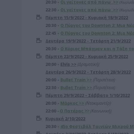
20:30 -
Οι γείτονες από πάνω
>>
(Κωμωδί
22:30 -
Οι γείτονες από πάνω
>>
(Κωμωδί
Πέμπτη 15/9/2022 - Κυριακή 18/9/2022
20:30 -
Ο Πύργος του Downton 2: Μια Ν
22:45 -
Ο Πύργος του Downton 2: Μια Ν
Δευτέρα 19/9/2022 - Τετάρτη 21/9/2022
20:30 -
Ο Kύριος Μπάχμαν και η Τάξη τ
Πέμπτη 22/9/2022 - Κυριακή 25/9/2022
20:00 -
Elvis
>>
(Δραματική)
Δευτέρα 26/9/2022 - Τετάρτη 28/9/2022
20:00 -
Bullet Train
>>
(Περιπέτεια)
22:30 -
Bullet Train
>>
(Περιπέτεια)
Πέμπτη 29/9/2022 - Σάββατο 1/10/2022
20:00 -
Μάρκος
>>
(Ντοκιμαντέρ
)
22:00
-
Ο Πατέρας
>>
(Κοινωνική
)
Κυριακή 2/10/2022
20:30 -
45o Φεστιβάλ Ταινιών Μικρού 