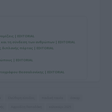
νομίζεις | EDITORIAL
 και τη σύνδεση των ανθρώπων | EDITORIAL
ης διπλανής πόρτας | EDITORIAL
ρώπους | EDITORIAL
ατογράφου Θεσσαλονίκης | EDITORIAL
α
Ελεύθερη είσοδος
παιδική ταινία
όσκαρ
νής
Αφροδίτη Παπαδάκη
καλοκαίρι 2025