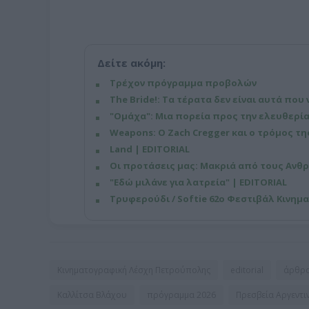
Δείτε ακόμη:
Τρέχον πρόγραμμα προβολών
The Bride!: Τα τέρατα δεν είναι αυτά που 
"Ομάχα": Μια πορεία προς την ελευθερία
Weapons: Ο Zach Cregger και ο τρόμος τ
Land | EDITORIAL
Οι προτάσεις μας: Μακριά από τους Ανθ
"Εδώ μιλάνε για λατρεία" | EDITORIAL
Τρυφερούδι / Softie 62ο Φεστιβάλ Κινημ
Κινηματογραφική Λέσχη Πετρούπολης
editorial
άρθρ
Καλλίτσα Βλάχου
πρόγραμμα 2026
Πρεσβεία Αργεντι