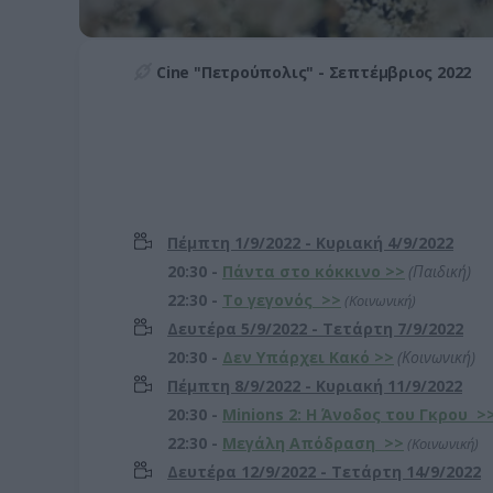
Cine "Πετρούπολις" - Σεπτέμβριος 2022
Πέμπτη 1/9/2022 - Κυριακή 4/9/2022
20:30 -
Πάντα στο κόκκινο >>
(Παιδική
)
22:30 -
To γεγονός
>>
(Κοινωνική)
Δευτέρα 5/9/2022 - Τετάρτη 7/9/2022
20:30 -
Δεν Υπάρχει Κακό
>>
(Κοινωνική)
Πέμπτη 8/9/2022 - Κυριακή 11/9/2022
20:30 -
Minions 2: Η Άνοδος του Γκρου
>
22:30 -
Μεγάλη Απόδραση
>>
(Κοινωνική)
Δευτέρα 12/9/2022
- Τετάρτη 14/9/2022