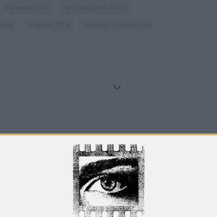
καλοκαίρι 2024
πρεσβεία βενεζουέλας
νίκης
Απρίλιος 2019
Πρεσβεία Ουρουγουάης
Από το
Blogger
.