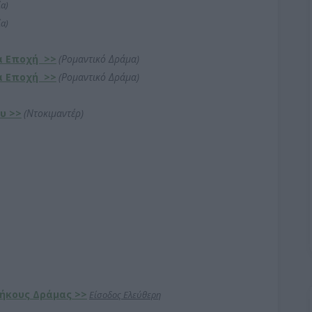
α)
α)
έα Εποχή
>>
(
Ρομαντικό Δράμα
)
έα Εποχή
>>
(
Ρομαντικό Δράμα
)
ου
>>
(Ντοκιμαντέρ
)
Μήκους Δράμας
>>
Είσοδος Ελεύθερη