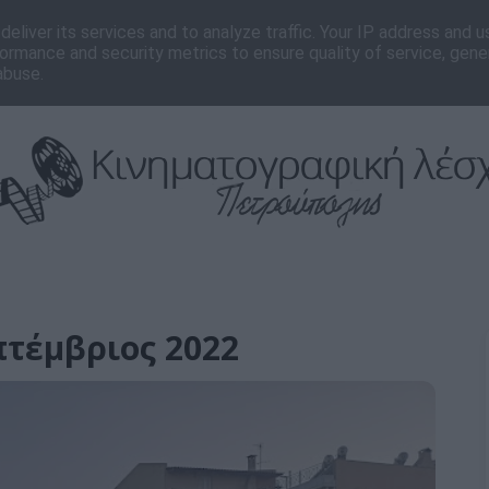
νωνία
Editorial
eliver its services and to analyze traffic. Your IP address and 
ormance and security metrics to ensure quality of service, gen
abuse.
πτέμβριος 2022