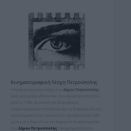
Κινηματογραφική Λέσχη Πετρούπολης
Η Κινηματογραφική Λέσχη του
Δήμου Πετρούπολης
είναι μία ομάδα εθελοντών, που δραστηριοποιείται
από το 1989, με σκοπό την διοργάνωση
κινηματογραφικών προβολών και τη
διαμόρφωση του
προγράμματος των ταινιών που προβάλλονται κάθε
χρόνο στο Θερινό και τον Χειμερινό Κινηματογράφο
του
Δήμου Πετρούπολης
. Προγραμματίζονται