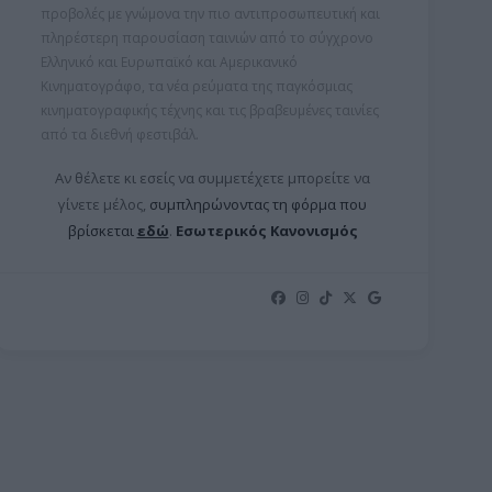
προβολές με γνώμονα την πιο αντιπροσωπευτική και
πληρέστερη παρουσίαση ταινιών από το σύγχρονο
Ελληνικό και Ευρωπαϊκό και Αμερικανικό
Κινηματογράφο, τα νέα ρεύματα της παγκόσμιας
κινηματογραφικής τέχνης και τις βραβευμένες ταινίες
από τα διεθνή φεστιβάλ.
Αν θέλετε κι εσείς να συμμετέχετε μπορείτε ν
α
γίνετε μέλος,
συμπληρώνοντας τη φόρμα που
βρίσκεται
εδώ
.
Εσωτερικός Κανονισμός