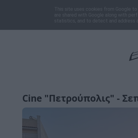
Αρχική
Πρόγραμμα
Ποιοι είμαστε
Επικοι
This site uses cookies from Google to d
are shared with Google along with perf
statistics, and to detect and address 
Cine "Πετρούπολις" - Σε