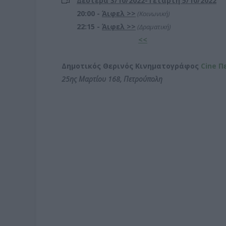
Δευτέρα 3/10/2022-Τετάρτη 5/10/2022
20:00 -
Άιφελ
>>
(Κοινωνική)
22:15 -
Άιφελ
>>
(Δραματική)
<<
Δημοτικός Θερινός Κινηματογράφος
Cine Π
25ης Μαρτίου 168, Πετρούπολη