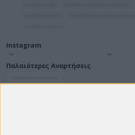
πρόγραμμα 2025
Φεστιβάλ Ντοκιμαντέρ Θεσσαλονίκης
Πρεσβεία Νορβηγίας
Φεστιβάλ Κινηματογράφου Θεσσαλο
πρεσβεία Ισημερινού
Instagram
Παλαιότερες Αναρτήσεις
© Theme: Created by
templateclue , enhanced by
us
.