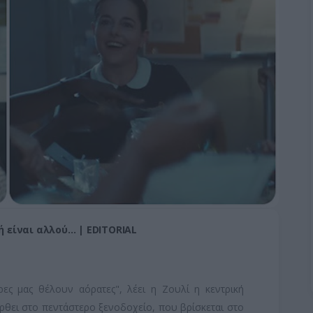
ωή είναι αλλού… | EDITORIAL
ρες μας θέλουν αόρατες", λέει η Ζουλί η κεντρική
 έρθει στο πεντάστερο ξενοδοχείο, που βρίσκεται στο