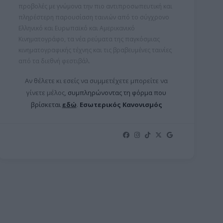
προβολές με γνώμονα την πιο αντιπροσωπευτική και
πληρέστερη παρουσίαση ταινιών από το σύγχρονο
Ελληνικό και Ευρωπαϊκό και Αμερικανικό
Κινηματογράφο, τα νέα ρεύματα της παγκόσμιας
κινηματογραφικής τέχνης και τις βραβευμένες ταινίες
από τα διεθνή φεστιβάλ.
Αν θέλετε κι εσείς να συμμετέχετε μπορείτε ν
α
γίνετε μέλος,
συμπληρώνοντας τη φόρμα που
βρίσκεται
εδώ
.
Εσωτερικός Κανονισμός