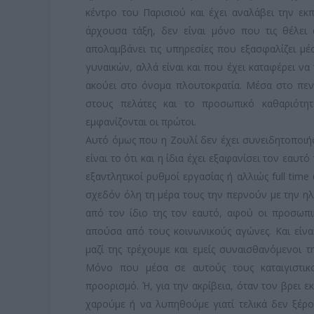
κέντρο του Παρισιού και έχει αναλάβει την εκπ
άρχουσα τάξη, δεν είναι μόνο που τις θέλει
απολαμβάνει τις υπηρεσίες που εξασφαλίζει μ
γυναικών, αλλά είναι και που έχει καταφέρει να
ακούει στο όνομα πλουτοκρατία. Μέσα στο πεν
στους πελάτες και το προσωπικό καθαριότητ
εμφανίζονται οι πρώτοι.
Αυτό όμως που η Ζουλί δεν έχει συνειδητοποιήσ
είναι το ότι και η ίδια έχει εξαφανίσει τον εαυτ
εξαντλητικοί ρυθμοί εργασίας ή αλλιώς full time
σχεδόν όλη τη μέρα τους την περνούν με την ηλ
από τον ίδιο της τον εαυτό, αφού οι προσωπικ
απούσα από τους κοινωνικούς αγώνες. Και είναι
μαζί της τρέχουμε και εμείς συναισθανόμενοι τ
Μόνο που μέσα σε αυτούς τους καταιγιστικο
προορισμό. Ή, για την ακρίβεια, όταν τον βρει εκ
χαρούμε ή να λυπηθούμε γιατί τελικά δεν ξέρ