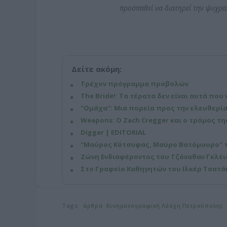
προσπαθεί να διατηρεί την ψυχρα
Δείτε ακόμη:
Τρέχον πρόγραμμα προβολών
The Bride!: Τα τέρατα δεν είναι αυτά που 
"Ομάχα": Μια πορεία προς την ελευθερία
Weapons: Ο Zach Cregger και ο τρόμος τ
Digger | EDITORIAL
"Μαύρος Κότσυφας, Μαύρο Βατόμουρο" τη
Ζώνη Ενδιαφέροντος του Τζόναθαν Γκλέιζ
Στο Γραφείο Καθηγητών του Ιλκέρ Τσατάκ
Tags:
άρθρα
Κινηματογραφική Λέσχη Πετρούπολης