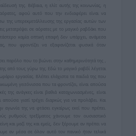
αίδευσή της. Βέβαια, η ελίτ αυτής της κοινωνίας, η
 αόρατες, αφού αυτό που την ενδιαφέρει είναι να
έσω της υπερεκμετάλλευσης της εργασίας αυτών των
 τις μετατρέψει σε αόρατες με το μαγικό ραβδάκι που
τάστερο καμία οπτική επαφή δεν υπάρχει, ανάμεσα
ας, που φροντίζει να εξαφανίζεται φυσικά όταν
ει παρόλο που το βιώνει στην καθημερινότητά της ,
ό της από τους γύρω της. Εδώ το μαγικό ραβδί λέγεται
 ωράριο εργασίας. Βλέπει ελάχιστα τα παιδιά της που
ικιωμένη γειτόνισσα που τα φροντίζει, είναι απούσα
ές της ανάγκες είναι βαθιά καταχωνιασμένες, είναι
 απούσα γιατί τρέχει διαρκώς για να προλάβει. Και
ην αγωνία της να φτάσει εγκαίρως εκεί που πρέπει.
ύς ρυθμούς τρεξίματος χάνουμε τον ουσιαστικό
είνη και μαζί της και εμείς, δεν ξέρουμε αν πρέπει να
ουμε αν μέσα σε όλον αυτό τον πανικό ήταν τελικά