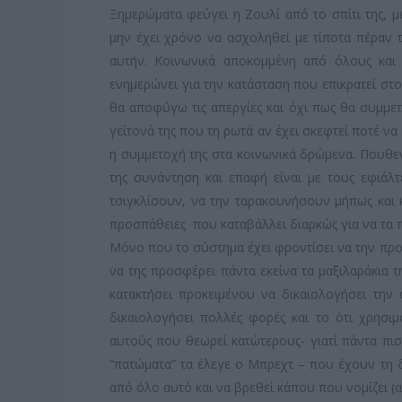
Ξημερώματα φεύγει η Ζουλί από το σπίτι της, 
μην έχει χρόνο να ασχοληθεί με τίποτα πέραν τ
αυτήν. Κοινωνικά αποκομμένη από όλους και
ενημερώνει για την κατάσταση που επικρατεί στο
θα αποφύγω τις απεργίες και όχι πως θα συμμετέ
γείτονά της που τη ρωτά αν έχει σκεφτεί ποτέ να 
η συμμετοχή της στα κοινωνικά δρώμενα. Πουθεν
της συνάντηση και επαφή είναι με τους εφιάλ
τσιγκλίσουν, να την ταρακουνήσουν μήπως και κ
προσπάθειες που καταβάλλει διαρκώς για να τα 
Μόνο που το σύστημα έχει φροντίσει να την προλ
να της προσφέρει πάντα εκείνα τα μαξιλαράκια τ
κατακτήσει προκειμένου να δικαιολογήσει την 
δικαιολογήσει πολλές φορές και το ότι χρησι
αυτούς που θεωρεί κατώτερους- γιατί πάντα πισ
“πατώματα” τα έλεγε ο Μπρεχτ – που έχουν τη
από όλο αυτό και να βρεθεί κάπου που νομίζει (α