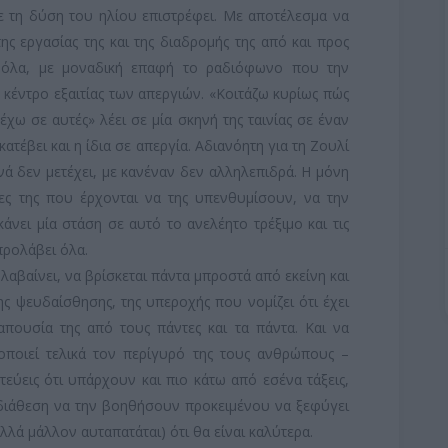
με τη δύση του ηλίου επιστρέφει. Με αποτέλεσμα να
ης εργασίας της και της διαδρομής της από και προς
 όλα, με μοναδική επαφή το ραδιόφωνο που την
 κέντρο εξαιτίας των απεργιών. «Κοιτάζω κυρίως πώς
χω σε αυτές» λέει σε μία σκηνή της ταινίας σε έναν
κατέβει και η ίδια σε απεργία. Αδιανόητη για τη Ζουλί
ά δεν μετέχει, με κανέναν δεν αλληλεπιδρά. Η μόνη
τες της που έρχονται να της υπενθυμίσουν, να την
άνει μία στάση σε αυτό το ανελέητο τρέξιμο και τις
προλάβει όλα.
αβαίνει, να βρίσκεται πάντα μπροστά από εκείνη και
ης ψευδαίσθησης, της υπεροχής που νομίζει ότι έχει
απουσία της από τους πάντες και τα πάντα. Και να
μοποιεί τελικά τον περίγυρό της τους ανθρώπους –
τεύεις ότι υπάρχουν και πιο κάτω από εσένα τάξεις,
 διάθεση να την βοηθήσουν προκειμένου να ξεφύγει
λλά μάλλον αυταπατάται) ότι θα είναι καλύτερα.