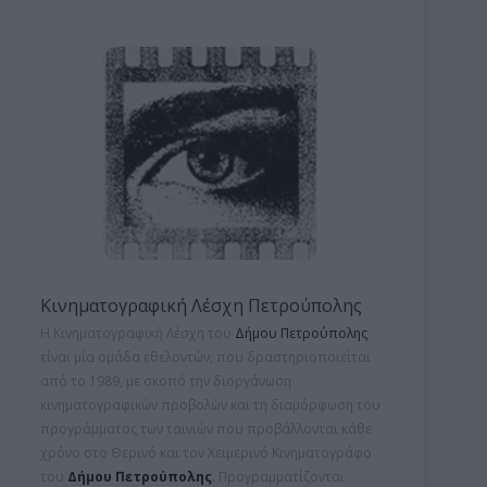
Κινηματογραφική Λέσχη Πετρούπολης
Η Κινηματογραφική Λέσχη του
Δήμου Πετρούπολης
είναι μία ομάδα εθελοντών, που δραστηριοποιείται
από το 1989, με σκοπό την διοργάνωση
κινηματογραφικών προβολών και τη
διαμόρφωση του
προγράμματος των ταινιών που προβάλλονται κάθε
χρόνο στο Θερινό και τον Χειμερινό Κινηματογράφο
του
Δήμου Πετρούπολης
. Προγραμματίζονται