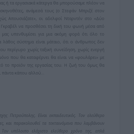
μας ή τα εργασιακά κάτεργα θα μπορούσαμε πλέον να
σκηνοθέτες, ανάμεσά τους (ο Στεφάν Μπριζέ στον
ώς Απουσιάζατε», οι αδελφοί Νταρντέν στο «Δύο
ρίκ Γκραβέλ να προσθέσει τη δική του φωνή μέσα από
α μας υπενθυμίσει για μια ακόμη φορά ότι όλο το
να λάθος σύστημα είναι μάταιο, ότι ο άνθρωπος δεν
του περίγυρο χωρίς ταξική συνείδηση, χωρίς ενεργή
 μόνο που θα καταφέρνει θα είναι να «φουλάρει» με
ό το προϊόν της εργασίας του. Η ζωή του όμως θα
αι πάντα κάπου αλλού…
χης Πετρούπολης. Είναι εκπαιδευτικός. Τον ελεύθερο
νίες, και παρακολουθεί τα τεκταινόμενα που λαμβάνουν
. Τον υπόλοιπο ελάχιστο ελεύθερο χρόνο της, απλά