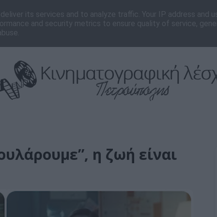
νωνία
Editorial
eliver its services and to analyze traffic. Your IP address and 
ormance and security metrics to ensure quality of service, gen
abuse.
φουλάρουμε”, η ζωή είναι