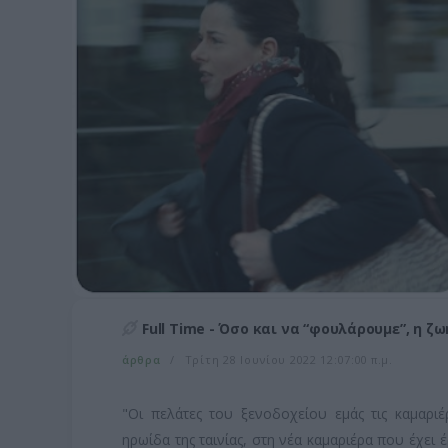
Full Time - Όσο και να “φουλάρουμε”, η ζ
άρθρα
Τρίτη 28 Ιουνίου 2022 12:07:00 π.μ.
"Oι πελάτες του ξενοδοχείου εμάς τις καμαριέ
ηρωίδα της ταινίας, στη νέα καμαριέρα που έχει