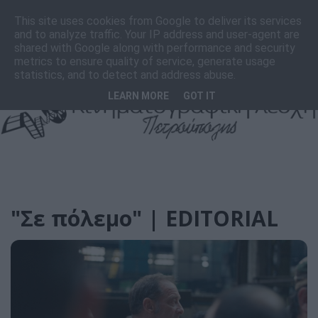
F
I
T
This site uses cookies from Google to deliver its services
a
n
i
and to analyze traffic. Your IP address and user-agent are
c
s
k
shared with Google along with performance and security
e
t
T
metrics to ensure quality of service, generate usage
b
a
o
statistics, and to detect and address abuse.
o
g
k
LEARN MORE
GOT IT
o
r
k
a
m
"Σε πόλεμο" | EDITORIAL