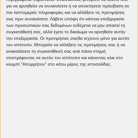
αποκτούν ένα στόχο που δεν είναι άλλος από
για να αρνηθείτε να συναινέσετε ή να αποκτήσετε πρόσβαση σε
την αύξηση των κερδών τους φυσικά, γίνονται
πιο λεπτομερείς πληροφορίες και να αλλάξετε τις προτιμήσεις
μια γροθιά. Ενώ εμείς δρούμε διασπαστικά .
σας πριν συναινέσετε.
Λάβετε υπόψη ότι κάποια επεξεργασία
των προσωπικών σας δεδομένων ενδέχεται να μην απαιτεί τη
Γιατί δεν μπορούμε να βρούμε τον κοινό μας
συγκατάθεσή σας, αλλά έχετε το δικαίωμα να αρνηθείτε αυτήν
στόχο». Και έχει απόλυτο δίκιο.
την επεξεργασία. Οι προτιμήσεις σαςθα ισχύουν μόνο για αυτόν
Όταν η διάσπαση επέρχεται και όλα
τον ιστότοπο. Μπορείτε να αλλάξετε τις προτιμήσεις σας ή να
αποτυγχάνουν , ο Λοράν αναλαμβάνει να
ανακαλέσετε τη συγκατάθεσή σας ανά πάσα στιγμή
επιστρέφοντας σε αυτόν τον ιστότοπο και κάνοντας κλικ στο
πληρώσει το τίμημα της επιλογής του…
κουμπί "Απορρήτου" στο κάτω μέρος της ιστοσελίδας.
Μια εξαιρετική ταινία βαθύτατα υπαρξιακή,
ανθρώπινη , πολιτική. Εξαιρετική και η ερμηνεία
του Βενσάν Λιντόν που τον είχαμε απολαύσει
στο « Νόμο της Αγοράς» του ίδιου σκηνοθέτη.
Τη συνιστώ ανεπιφύλακτα.
Σε πόλεμο / At War>>
---------------------------------
Καλλίτσα
Βλάχου