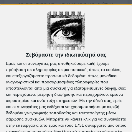
εκπροσώπους της, αναπλαισίωση των στόχων
και των οραμάτων, ταξική συνείδηση,
αλληλεγγύη.
Σεβόμαστε την ιδιωτικότητά σας
Εμείς και οι συνεργάτες μας αποθηκεύουμε και/ή έχουμε
πρόσβαση σε πληροφορίες σε μια συσκευή, όπως τα cookies,
και επεξεργαζόμαστε προσωπικά δεδομένα, όπως μοναδικοί
Η πολιτική της πολυεθνικής γνωστή. Να σπείρει
αναγνωριστικοί και προσαρμοσμένες πληροφορίες που
το «διαίρει και βασίλευε» στους εργαζόμενους.
αποστέλλονται από μια συσκευή για εξατομικευμένες διαφημίσεις
και περιεχόμενο, μέτρηση διαφήμισης και περιεχομένου, έρευνα
Το σύστημα φοβάται τη δύναμη των δούλων
ακροατηρίου και ανάπτυξη υπηρεσιών.
Με την άδειά σας, εμείς
του. Μόνο που οι ίδιοι δεν το καταλαβαίνουν.
και οι συνεργάτες μας ενδέχεται να χρησιμοποιήσουμε ακριβή
«Μη νομίζετε ότι τα αφεντικά μας δεν τρώγονται
δεδομένα γεωγραφικής τοποθεσίας και ταυτοποίησης μέσω
σαν εμάς…» αναφέρει προς το τέλος της ταινίας
σάρωσης συσκευών. Μπορείτε να κάνετε κλικ για να συναινέσετε
στην επεξεργασία από εμάς και τους 1731 συνεργάτες μας όπως
ο Λοράν. «Η διαφορά μας είναι ότι όταν
περιγράφεται παραπάνω. Εναλλακτικά, μπορείτε να κάνετε κλικ