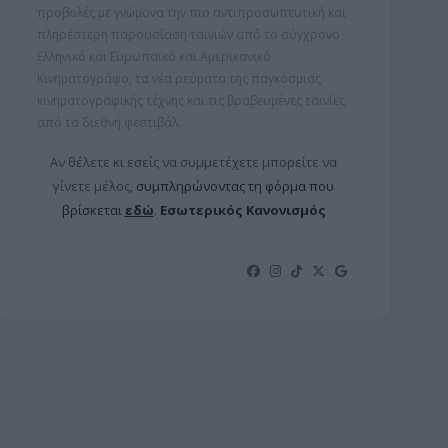
προβολές με γνώμονα την πιο αντιπροσωπευτική και
πληρέστερη παρουσίαση ταινιών από το σύγχρονο
Ελληνικό και Ευρωπαϊκό και Αμερικανικό
Κινηματογράφο, τα νέα ρεύματα της παγκόσμιας
κινηματογραφικής τέχνης και τις βραβευμένες ταινίες
από τα διεθνή φεστιβάλ.
Αν θέλετε κι εσείς να συμμετέχετε μπορείτε ν
α
γίνετε μέλος,
συμπληρώνοντας τη φόρμα που
βρίσκεται
εδώ
.
Εσωτερικός Κανονισμός