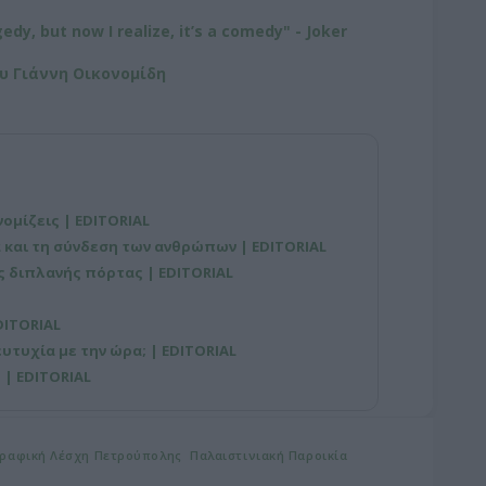
gedy, but now I realize, it’s a comedy" - Joker
υ Γιάννη Οικονομίδη
νομίζεις | EDITORIAL
 και τη σύνδεση των ανθρώπων | EDITORIAL
ης διπλανής πόρτας | EDITORIAL
DITORIAL
 ευτυχία με την ώρα; | EDITORIAL
| EDITORIAL
γραφική Λέσχη Πετρούπολης
Παλαιστινιακή Παροικία