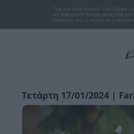
Αρχική
Πρόγραμμα
Ποιοι είμαστε
Επικοι
This site uses cookies from Google to d
are shared with Google along with perf
statistics, and to detect and address 
Τετάρτη 17/01/2024 | Fa