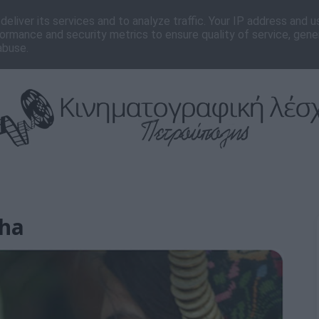
νωνία
Editorial
eliver its services and to analyze traffic. Your IP address and 
ormance and security metrics to ensure quality of service, gen
abuse.
rha