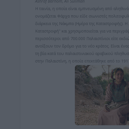
Ashraf Barhom, Ali Suliman
Η ταινία, η οποία είναι εμπνευσμένη από αληθιν
ονομάζεται Φάρχα που είδε σιωνιστές πολιτοφυλ
διάρκεια της Νάκμπα (Ημέρα της Καταστροφής). Η
Καταστροφή" και χρησιμοποιείται για να περιγρά
περισσότεροι από 700.000 Παλαιστίνιοι είτε εκδιώ
ανοίξουν τον δρόμο για το νέο κράτος. Είναι ένα
τη βία κατά του παλαιστινιακού αραβικού πληθυσ
στην Παλαιστίνη, η οποία επεκτάθηκε από το 191