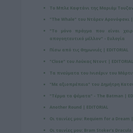
Το Μπλε Καφτάνι της Μαριάμ Τουζανί
"The Whale" του Ντάρεν Αρονόφσκι |
"Το μόνο πράγμα που είναι χει
απογοητευτικό μέλλον" - Ευλογία
Πίσω από τις Θημωνιές | EDITORIAL
"Close" του Λούκας Ντοντ | EDITORIA
Τα πνεύματα του Ινισέριν του Μάρτι
"Με αξιοπρέπεια" του Δημήτρη Κατσ
"Τέρμα τα ψέματα" - The Batman | E
Another Round | EDITORIAL
Οι ταινίες μου: Requiem for a Dream 
Οι ταινίες μου: Bram Stoker’s Dracula