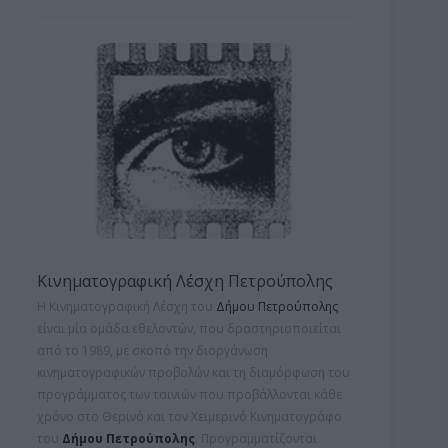
Κινηματογραφική Λέσχη Πετρούπολης
Η Κινηματογραφική Λέσχη του
Δήμου Πετρούπολης
είναι μία ομάδα εθελοντών, που δραστηριοποιείται
από το 1989, με σκοπό την διοργάνωση
κινηματογραφικών προβολών και τη
διαμόρφωση του
προγράμματος των ταινιών που προβάλλονται κάθε
χρόνο στο Θερινό και τον Χειμερινό Κινηματογράφο
του
Δήμου Πετρούπολης
. Προγραμματίζονται