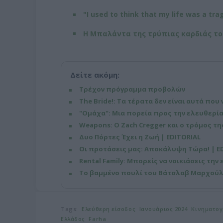
"I used to think that my life was a tra
Η Μπαλάντα της τρύπιας καρδιάς το
Δείτε ακόμη:
Τρέχον πρόγραμμα προβολών
The Bride!: Τα τέρατα δεν είναι αυτά που 
"Ομάχα": Μια πορεία προς την ελευθερία
Weapons: Ο Zach Cregger και ο τρόμος τ
Δυο Πόρτες Έχει η Ζωή | EDITORIAL
Οι προτάσεις μας: Αποκάλυψη Τώρα! | E
​Rental Family: Μπορείς να νοικιάσεις την
Το βαμμένο πουλί του Βάτσλαβ Μαρχούλ 
Tags:
Ελεύθερη είσοδος
Ιανουάριος 2024
Κινηματο
Ελλάδος
Farha