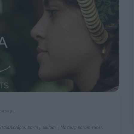
04:00 μ.μ.
εσία/Σενάριο: Darin J. Sallam | Με τους: Karam Taher,