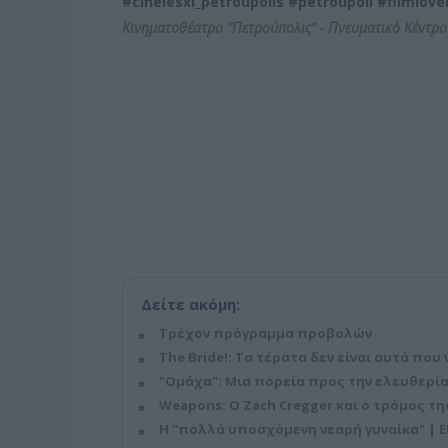
#cinelesxi_petroupolis #petroupoli #filmlov
Κινηματοθέατρο
"
Πετρούπολις" - Πνευματικό Κέντρ
Δείτε ακόμη:
Τρέχον πρόγραμμα προβολών
The Bride!: Τα τέρατα δεν είναι αυτά που 
"Ομάχα": Μια πορεία προς την ελευθερία
Weapons: Ο Zach Cregger και ο τρόμος τ
Η "πολλά υποσχόμενη νεαρή γυναίκα" | E