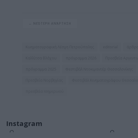
)
← ΝΕΌΤΕΡΗ ΑΝΆΡΤΗΣΗ
Κινηματογραφική Λέσχη Πετρούπολης
editorial
άρθρ
Καλλίτσα Βλάχου
πρόγραμμα 2026
Πρεσβεία Αργεντι
πρόγραμμα 2025
Φεστιβάλ Ντοκιμαντέρ Θεσσαλονίκης
Πρεσβεία Νορβηγίας
Φεστιβάλ Κινηματογράφου Θεσσαλο
πρεσβεία Ισημερινού
Instagram