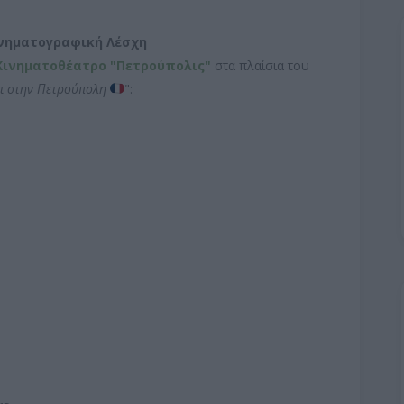
νηματογραφική Λέσχη
Κινηματοθέατρο "Πετρούπολις"
στα πλαίσια του
ει στην Πετρούπολη
":