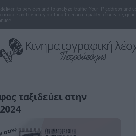
νωνία
Editorial
eliver its services and to analyze traffic. Your IP address and 
ormance and security metrics to ensure quality of service, gen
abuse.
φος ταξιδεύει στην
/2024