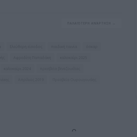
ΠΑΛΑΙΌΤΕΡΗ ΑΝΆΡΤΗΣΗ →
α
Ελεύθερη είσοδος
παιδική ταινία
όσκαρ
νής
Αφροδίτη Παπαδάκη
καλοκαίρι 2025
καλοκαίρι 2024
πρεσβεία βενεζουέλας
νίκης
Απρίλιος 2019
Πρεσβεία Ουρουγουάης