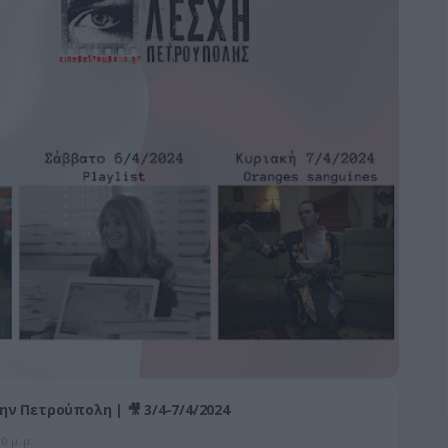
ν Πετρούπολη | 🎥 3/4-7/4/2024
0 μ.μ.