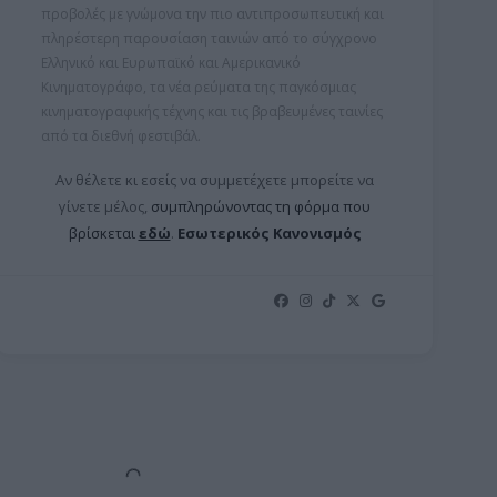
προβολές με γνώμονα την πιο αντιπροσωπευτική και
πληρέστερη παρουσίαση ταινιών από το σύγχρονο
Ελληνικό και Ευρωπαϊκό και Αμερικανικό
Κινηματογράφο, τα νέα ρεύματα της παγκόσμιας
κινηματογραφικής τέχνης και τις βραβευμένες ταινίες
από τα διεθνή φεστιβάλ.
Αν θέλετε κι εσείς να συμμετέχετε μπορείτε ν
α
γίνετε μέλος,
συμπληρώνοντας τη φόρμα που
βρίσκεται
εδώ
.
Εσωτερικός Κανονισμός