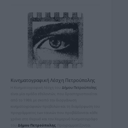
Κινηματογραφική Λέσχη Πετρούπολης
Η Κινηματογραφική Λέσχη του
Δήμου Πετρούπολης
είναι μία ομάδα εθελοντών, που δραστηριοποιείται
από το 1989, με σκοπό την διοργάνωση
κινηματογραφικών προβολών και τη
διαμόρφωση του
προγράμματος των ταινιών που προβάλλονται κάθε
χρόνο στο Θερινό και τον Χειμερινό Κινηματογράφο
του
Δήμου Πετρούπολης
. Προγραμματίζονται