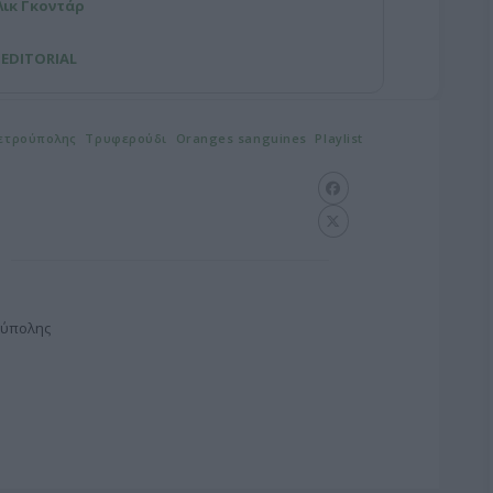
-Λικ Γκοντάρ
 EDITORIAL
Πετρούπολης
Τρυφερούδι
Oranges sanguines
Playlist
ούπολης
G
o
o
g