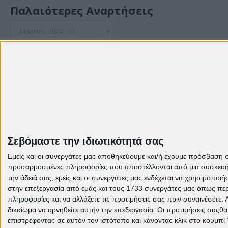
Παλαιότερες Αναρτήσεις
© Theme: Created by
templateclue , enhanced by
us
.
Σεβόμαστε την ιδιωτικότητά σας
Εμείς και οι συνεργάτες μας αποθηκεύουμε και/ή έχουμε πρόσβαση 
προσαρμοσμένες πληροφορίες που αποστέλλονται από μια συσκευή γι
την άδειά σας, εμείς και οι συνεργάτες μας ενδέχεται να χρησιμοπ
στην επεξεργασία από εμάς και τους 1733 συνεργάτες μας όπως περι
πληροφορίες και να αλλάξετε τις προτιμήσεις σας πριν συναινέσετε.
δικαίωμα να αρνηθείτε αυτήν την επεξεργασία. Οι προτιμήσεις σαςθ
επιστρέφοντας σε αυτόν τον ιστότοπο και κάνοντας κλικ στο κουμπί