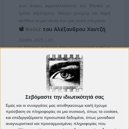
Δυο άντρες εκμεταλλεύονται τον θάνατο με
τρόπο απρόσμενο. Μαύρο χιούμορ και πικρή
αλήθεια σε μια ταινία που μας κοιτά στα μάτια.
📽️
Φούιτ
του Αλέξανδρου Χαντζή
Ελλάδα, 2025 | 26’
Ο Σπύρος, ανάμεσα στην οικογενειακή ευθύνη
και το παιδικό του όνειρο. Μια καθημερινή
ιστορία με υπόγεια συγκίνηση και γνήσια
ανθρωπιά.
📽️
Η Μέρα που Γίναμε Ήρωες
της
Σελήνης Παπαγεωργίου
Σεβόμαστε την ιδιωτικότητά σας
Ελλάδα, 2024 | 18’
Εμείς και οι συνεργάτες μας αποθηκεύουμε και/ή έχουμε
Τρία παιδιά βρίσκουν έναν τραυματία στο
πρόσβαση σε πληροφορίες σε μια συσκευή, όπως τα cookies,
δάσος και παίρνουν μια απόφαση που τους
και επεξεργαζόμαστε προσωπικά δεδομένα, όπως μοναδικοί
μεταμορφώνει. Αθωότητα και θάρρος χωρίς
αναγνωριστικοί και προσαρμοσμένες πληροφορίες που
δεύτερη σκέψη.