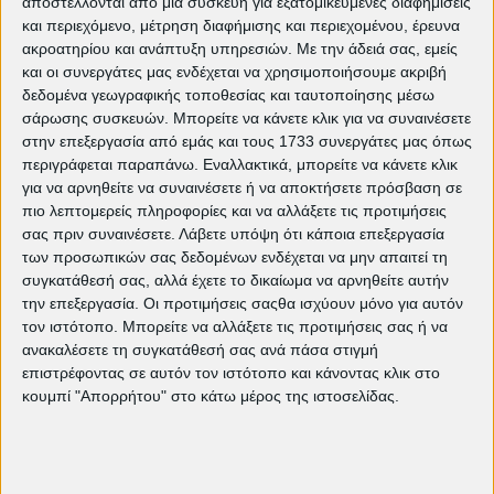
αποστέλλονται από μια συσκευή για εξατομικευμένες διαφημίσεις
και περιεχόμενο, μέτρηση διαφήμισης και περιεχομένου, έρευνα
ακροατηρίου και ανάπτυξη υπηρεσιών.
Με την άδειά σας, εμείς
και οι συνεργάτες μας ενδέχεται να χρησιμοποιήσουμε ακριβή
δεδομένα γεωγραφικής τοποθεσίας και ταυτοποίησης μέσω
σάρωσης συσκευών. Μπορείτε να κάνετε κλικ για να συναινέσετε
στην επεξεργασία από εμάς και τους 1733 συνεργάτες μας όπως
Ελάτε να δείτε από κοντά μικρές ιστορίες που
περιγράφεται παραπάνω. Εναλλακτικά, μπορείτε να κάνετε κλικ
λένε πολλά. Nέες φωνές του ελληνικού σινεμά
για να αρνηθείτε να συναινέσετε ή να αποκτήσετε πρόσβαση σε
με ουσία, τόλμη και ματιά.
πιο λεπτομερείς πληροφορίες και να αλλάξετε τις προτιμήσεις
σας πριν συναινέσετε.
Λάβετε υπόψη ότι κάποια επεξεργασία
των προσωπικών σας δεδομένων ενδέχεται να μην απαιτεί τη
συγκατάθεσή σας, αλλά έχετε το δικαίωμα να αρνηθείτε αυτήν
την επεξεργασία. Οι προτιμήσεις σαςθα ισχύουν μόνο για αυτόν
τον ιστότοπο. Μπορείτε να αλλάξετε τις προτιμήσεις σας ή να
Δείτε ακόμη:
ανακαλέσετε τη συγκατάθεσή σας ανά πάσα στιγμή
Τρέχον πρόγραμμα προβολών
επιστρέφοντας σε αυτόν τον ιστότοπο και κάνοντας κλικ στο
The Bride!: Τα τέρατα δεν είναι αυτά
κουμπί "Απορρήτου" στο κάτω μέρος της ιστοσελίδας.
που νομίζεις | EDITORIAL
"Ομάχα": Μια πορεία προς την
ελευθερία και τη σύνδεση των
ανθρώπων | EDITORIAL