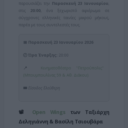
παρουσιάζει την
Παρασκευή 23 Ιανουαρίου
,
στις
20:00
, ένα ξεχωριστό αφιέρωμα σε
σύγχρονες ελληνικές ταινίες μικρού μήκους,
παρέα με τους συντελεστές τους.
📅 Παρασκευή 23 Ιανουαρίου 2026
🕗 Ώρα Έναρξης:
20:00
📍
Κινηματοθέατρο "Πετρούπολις"
(Μπουμπουλίνας 59 & Αθ. Διάκου)
🎟️
Είσοδος Ελεύθερη
📽️
Open Wings
των Ταξιάρχη
Δεληγιάννη & Βασίλη Τσιουβάρα