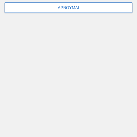
Μάιο έως Σεπτέμβριο
ΑΡΝΟΥΜΑΙ
#cinelesxi_petroupolis
Φόρμα επικοινωνίας
Όνομα
Ηλεκτρονικό ταχυδρομείο
*
Μήνυμα
*