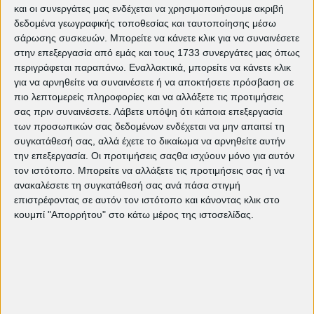
και οι συνεργάτες μας ενδέχεται να χρησιμοποιήσουμε ακριβή
δεδομένα γεωγραφικής τοποθεσίας και ταυτοποίησης μέσω
σάρωσης συσκευών. Μπορείτε να κάνετε κλικ για να συναινέσετε
στην επεξεργασία από εμάς και τους 1733 συνεργάτες μας όπως
περιγράφεται παραπάνω. Εναλλακτικά, μπορείτε να κάνετε κλικ
για να αρνηθείτε να συναινέσετε ή να αποκτήσετε πρόσβαση σε
πιο λεπτομερείς πληροφορίες και να αλλάξετε τις προτιμήσεις
σας πριν συναινέσετε.
Λάβετε υπόψη ότι κάποια επεξεργασία
των προσωπικών σας δεδομένων ενδέχεται να μην απαιτεί τη
Δείτε ακόμη:
συγκατάθεσή σας, αλλά έχετε το δικαίωμα να αρνηθείτε αυτήν
Τρέχον πρόγραμμα προβολών
την επεξεργασία. Οι προτιμήσεις σαςθα ισχύουν μόνο για αυτόν
The Bride!: Τα τέρατα δεν είναι αυτά
τον ιστότοπο. Μπορείτε να αλλάξετε τις προτιμήσεις σας ή να
που νομίζεις | EDITORIAL
ανακαλέσετε τη συγκατάθεσή σας ανά πάσα στιγμή
"Ομάχα": Μια πορεία προς την
επιστρέφοντας σε αυτόν τον ιστότοπο και κάνοντας κλικ στο
ελευθερία και τη σύνδεση των
κουμπί "Απορρήτου" στο κάτω μέρος της ιστοσελίδας.
ανθρώπων | EDITORIAL
Weapons: Ο Zach Cregger και ο
τρόμος της διπλανής πόρτας |
EDITORIAL
Κριτική ταινίας: Το Γεγονός/
L’Événement | EDITORIAL
Αγαπημένες ταινίες του 2021 |