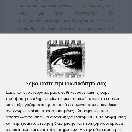
τα οποία συμπεριλήφθηκαν στο ντοκιμαντέρ του
1975 με τίτλο
"Μαρτυρίες"
. Το
ντοκιμαντέρ ταξίδεψε στο Φεστιβάλ Καννών και
διακρίθηκε σε πολλά φεστιβάλ του εξωτερικού. Τα
έργα του καταγράφουν τη σύγχρονη ιστορία μας
και την εποχή που η νεολαία έχει εξοικειωθεί
σχεδόν απόλυτα με την εικόνα, η συμβολή του
στην ιστορική μνήμη είναι πολύτιμη όπως και κάθε
καρέ από τις ταινίες του.
Είσοδος Ελεύθερη
Σεβόμαστε την ιδιωτικότητά σας
Κινηματοθέατρο
"
Πετρούπολις" - Πνευματικό
Εμείς και οι συνεργάτες μας αποθηκεύουμε και/ή έχουμε
Κέντρο Πετρούπολης
(Μπουμπουλίνας 59 & Αθ.
πρόσβαση σε πληροφορίες σε μια συσκευή, όπως τα cookies,
Διάκου)
και επεξεργαζόμαστε προσωπικά δεδομένα, όπως μοναδικοί
αναγνωριστικοί και προσαρμοσμένες πληροφορίες που
αποστέλλονται από μια συσκευή για εξατομικευμένες διαφημίσεις
και περιεχόμενο, μέτρηση διαφήμισης και περιεχομένου, έρευνα
ακροατηρίου και ανάπτυξη υπηρεσιών.
Με την άδειά σας, εμείς