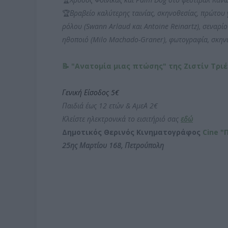
🏆
Βραβείο καλύτερης ταινίας, σκηνοθεσίας, πρώτου 
ρόλου (Swann Arlaud και Antoine Reinartz), σεναρί
ηθοποιό (Milo Machado-Graner), φωτογραφία, σκηνι
📝
"Ανατομία μιας πτώσης" της Ζιστίν Τριέ
Γενική Είσοδος 5€
Παιδιά έως 12 ετών & AμεΑ 2€
Κλείστε ηλεκτρονικά το εισιτήριό σας
εδώ
Δημοτικός Θερινός Κινηματογράφος
Cine "
25ης Μαρτίου 168, Πετρούπολη