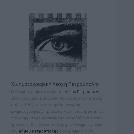
Κινηματογραφική Λέσχη Πετρούπολης
Η Κινηματογραφική Λέσχη του
Δήμου Πετρούπολης
είναι μία ομάδα εθελοντών, που δραστηριοποιείται
από το 1989, με σκοπό την διοργάνωση
κινηματογραφικών προβολών και τη
διαμόρφωση του
προγράμματος των ταινιών που προβάλλονται κάθε
χρόνο στο Θερινό και τον Χειμερινό Κινηματογράφο
του
Δήμου Πετρούπολης
. Προγραμματίζονται