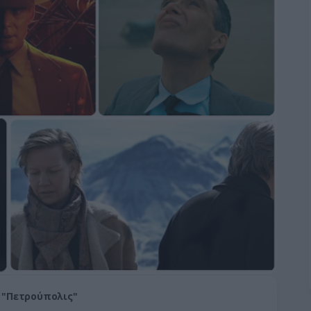
e "Πετρούπολις"