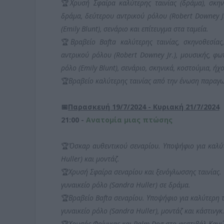
🏆
Χρυσή Σφαίρα καλύτερης ταινίας (δράμα), σκην
δράμα, δεύτερου αντρικού ρόλου (Robert Downey Jr
(Emily Blunt), σενάριο και επίτευγμα στα ταμεία.
🏆
Βραβείο Bafta καλύτερης ταινίας, σκηνοθεσία
αντρικού ρόλου (Robert Downey Jr.), μουσικής, φω
ρόλο (Emily Blunt), σενάριο, σκηνικά, κοστούμια, ήχ
🏆
Βραβείο καλύτερης ταινίας από την ένωση παραγ
📅
Παρασκευή 19/7/2024 - Κυριακή 21/7/2024
21:00 -
Ανατομία μιας πτώσης
🏆
Όσκαρ αυθεντικού σεναρίου. Υποψήφιο για καλύτ
Huller) και μοντάζ.
🏆
Χρυσή Σφαίρα σεναρίου και ξενόγλωσσης ταινίας.
γυναικείο ρόλο (Sandra Huller) σε δράμα.
🏆
Βραβείο Bafta σεναρίου. Υποψήφιο για καλύτερη τ
γυναικείο ρόλο (Sandra Huller), μοντάζ και κάστινγκ
🏆
Χρυσός Φοίνικας και Palm Dog στο φεστιβάλ Κανώ