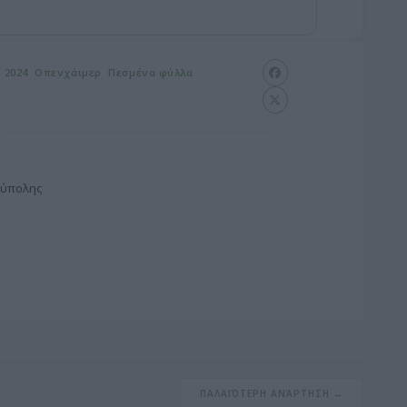
ι 2024
Οπενχάιμερ
Πεσμένα φύλλα
ούπολης
G
o
o
g
ΠΑΛΑΙΌΤΕΡΗ ΑΝΆΡΤΗΣΗ →