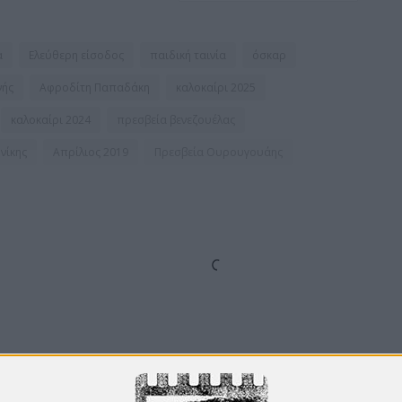
α
Ελεύθερη είσοδος
παιδική ταινία
όσκαρ
νής
Αφροδίτη Παπαδάκη
καλοκαίρι 2025
καλοκαίρι 2024
πρεσβεία βενεζουέλας
νίκης
Απρίλιος 2019
Πρεσβεία Ουρουγουάης
Από το
Blogger
.