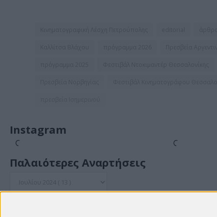
Κινηματογραφική Λέσχη Πετρούπολης
editorial
άρθρ
Καλλίτσα Βλάχου
πρόγραμμα 2026
Πρεσβεία Αργεντι
πρόγραμμα 2025
Φεστιβάλ Ντοκιμαντέρ Θεσσαλονίκης
Πρεσβεία Νορβηγίας
Φεστιβάλ Κινηματογράφου Θεσσαλο
πρεσβεία Ισημερινού
Instagram
Παλαιότερες Αναρτήσεις