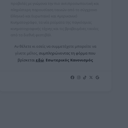
προβολές με γνώμονα την πιο αντιπροσωπευτική και
πληρέστερη παρουσίαση ταινιών από το σύγχρονο
Ελληνικό και Ευρωπαϊκό και Αμερικανικό
Κινηματογράφο, τα νέα ρεύματα της παγκόσμιας
κινηματογραφικής τέχνης και τις βραβευμένες ταινίες
από τα διεθνή φεστιβάλ.
Αν θέλετε κι εσείς να συμμετέχετε μπορείτε ν
α
γίνετε μέλος,
συμπληρώνοντας τη φόρμα που
βρίσκεται
εδώ
.
Εσωτερικός Κανονισμός