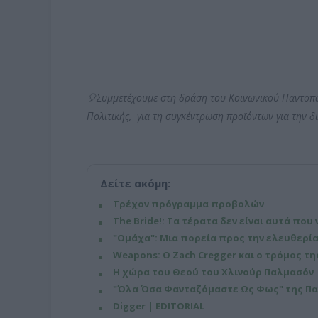
🎈Συμμετέχουμε στη δράση του Κοινωνικού Παντοπω
Πολιτικής, για τη συγκέντρωση προϊόντων για την δ
Δείτε ακόμη:
Τρέχον πρόγραμμα προβολών
The Bride!: Τα τέρατα δεν είναι αυτά που 
"Ομάχα": Μια πορεία προς την ελευθερία
Weapons: Ο Zach Cregger και ο τρόμος τ
Η χώρα του Θεού του Χλινούρ Παλμασόν 
"Όλα Όσα Φανταζόμαστε Ως Φως" της Παγ
Digger | EDITORIAL