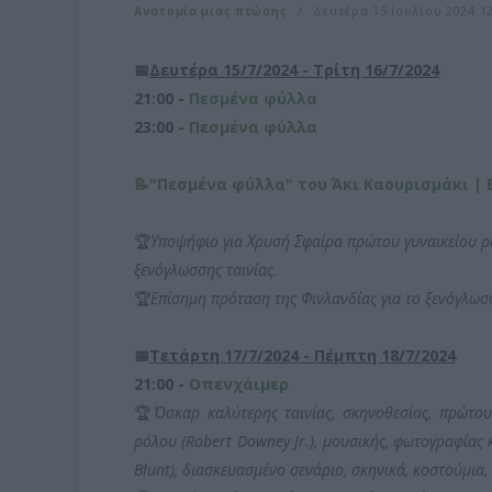
Ανατομία μιας πτώσης
Δευτέρα 15 Ιουλίου 2024 12
📅
Δευτέρα 15/7/
2024 - Τρίτη 16/7/2024
21:00 -
Πεσμένα φύλλα
23:00 -
Πεσμένα φύλλα
📝"Πεσμένα φύλλα" του Άκι Καουρισμάκι | 
🏆
Υποψήφιο για Χρυσή Σφαίρα πρώτου γυναικείου ρό
ξενόγλωσσης ταινίας.
🏆
Επίσημη πρόταση της Φινλανδίας για το ξενόγλωσ
📅
Τετάρτη 17/7/2024 - Πέμπτη 18/7/2024
21:00 -
Οπενχάιμερ
🏆
Όσκαρ καλύτερης ταινίας, σκηνοθεσίας, πρώτου
ρόλου (Robert Downey Jr.), μουσικής, φωτογραφίας 
Blunt), διασκευασμένο σενάριο, σκηνικά, κοστούμια,