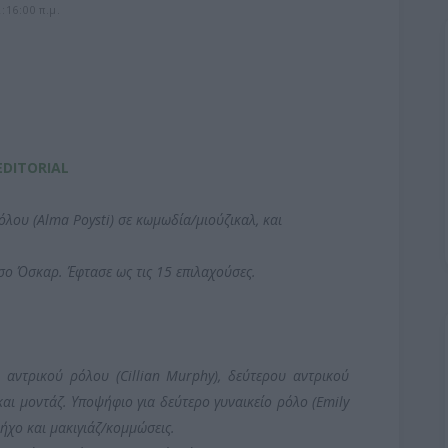
:16:00 π.μ.
EDITORIAL
λου (Alma Poysti) σε κωμωδία/μιούζικαλ, και
σο Όσκαρ. Έφτασε ως τις 15 επιλαχούσες.
 αντρικού ρόλου (Cillian Murphy), δεύτερου αντρικού
και μοντάζ. Υποψήφιο για δεύτερο γυναικείο ρόλο (Emily
 ήχο και μακιγιάζ/κομμώσεις.