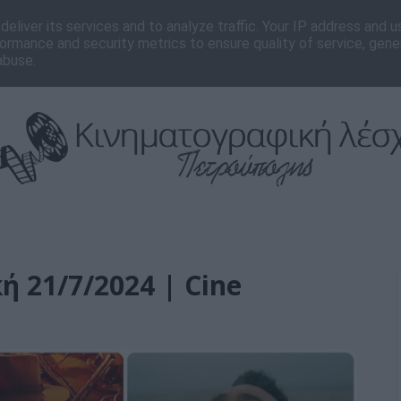
νωνία
Editorial
eliver its services and to analyze traffic. Your IP address and 
ormance and security metrics to ensure quality of service, gen
abuse.
ή 21/7/2024 | Cine