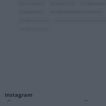
Καλλίτσα Βλάχου
πρόγραμμα 2026
Πρεσβεία Αργεντι
πρόγραμμα 2025
Φεστιβάλ Ντοκιμαντέρ Θεσσαλονίκης
Πρεσβεία Νορβηγίας
Φεστιβάλ Κινηματογράφου Θεσσαλο
πρεσβεία Ισημερινού
Instagram