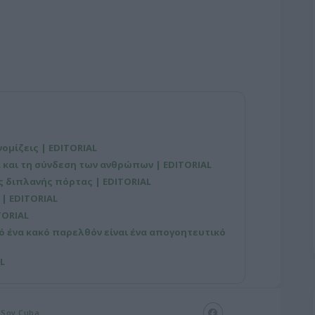
νομίζεις | EDITORIAL
 και τη σύνδεση των ανθρώπων | EDITORIAL
ης διπλανής πόρτας | EDITORIAL
 | EDITORIAL
TORIAL
ό ένα κακό παρελθόν είναι ένα απογοητευτικό
L
Soy Cuba