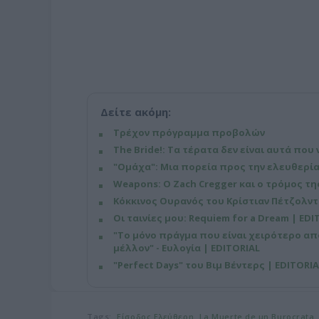
Δείτε ακόμη:
Τρέχον πρόγραμμα προβολών
The Bride!: Τα τέρατα δεν είναι αυτά που 
"Ομάχα": Μια πορεία προς την ελευθερία
Weapons: Ο Zach Cregger και ο τρόμος τ
Κόκκινος Ουρανός του Κρίστιαν Πέτζολντ
Οι ταινίες μου: Requiem for a Dream | EDI
"Το μόνο πράγμα που είναι χειρότερο απ
μέλλον" - Ευλογία | EDITORIAL
"Perfect Days" του Βιμ Βέντερς | EDITORIA
Tags:
Είσοδος Ελεύθερη
La Muerte de un Burocrata