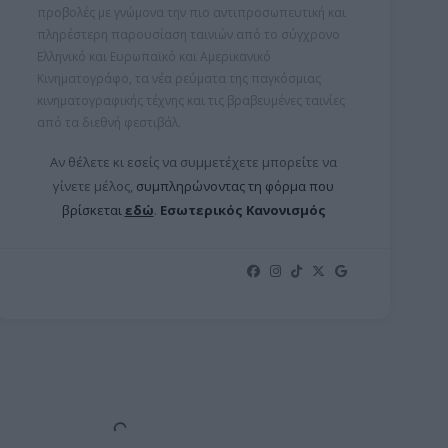
προβολές με γνώμονα την πιο αντιπροσωπευτική και
πληρέστερη παρουσίαση ταινιών από το σύγχρονο
Ελληνικό και Ευρωπαϊκό και Αμερικανικό
Κινηματογράφο, τα νέα ρεύματα της παγκόσμιας
κινηματογραφικής τέχνης και τις βραβευμένες ταινίες
από τα διεθνή φεστιβάλ.
Αν θέλετε κι εσείς να συμμετέχετε μπορείτε ν
α
γίνετε μέλος,
συμπληρώνοντας τη φόρμα που
βρίσκεται
εδώ
.
Εσωτερικός Κανονισμός