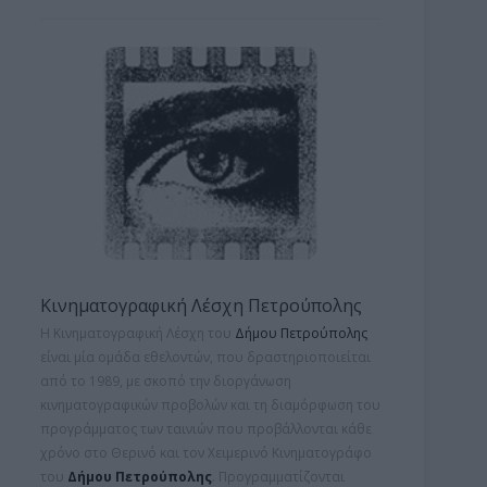
Κινηματογραφική Λέσχη Πετρούπολης
Η Κινηματογραφική Λέσχη του
Δήμου Πετρούπολης
είναι μία ομάδα εθελοντών, που δραστηριοποιείται
από το 1989, με σκοπό την διοργάνωση
κινηματογραφικών προβολών και τη
διαμόρφωση του
προγράμματος των ταινιών που προβάλλονται κάθε
χρόνο στο Θερινό και τον Χειμερινό Κινηματογράφο
του
Δήμου Πετρούπολης
. Προγραμματίζονται