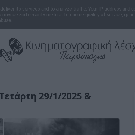
νωνία
Editorial
eliver its services and to analyze traffic. Your IP address and 
ormance and security metrics to ensure quality of service, gen
abuse.
Τετάρτη 29/1/2025 &