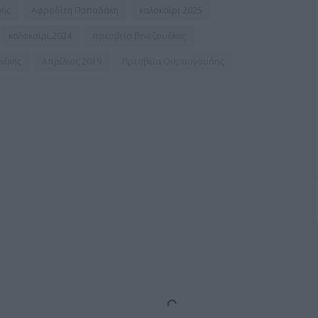
νής
Αφροδίτη Παπαδάκη
καλοκαίρι 2025
καλοκαίρι 2024
πρεσβεία βενεζουέλας
νίκης
Απρίλιος 2019
Πρεσβεία Ουρουγουάης