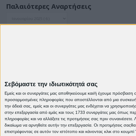
Παλαιότερες Αναρτήσεις
© Theme: Created by
templateclue , enhanced by
us
.
Σεβόμαστε την ιδιωτικότητά σας
Εμείς και οι συνεργάτες μας αποθηκεύουμε και/ή έχουμε πρόσβαση 
προσαρμοσμένες πληροφορίες που αποστέλλονται από μια συσκευή γι
την άδειά σας, εμείς και οι συνεργάτες μας ενδέχεται να χρησιμοπ
στην επεξεργασία από εμάς και τους 1733 συνεργάτες μας όπως περι
πληροφορίες και να αλλάξετε τις προτιμήσεις σας πριν συναινέσετε.
δικαίωμα να αρνηθείτε αυτήν την επεξεργασία. Οι προτιμήσεις σαςθ
επιστρέφοντας σε αυτόν τον ιστότοπο και κάνοντας κλικ στο κουμπί