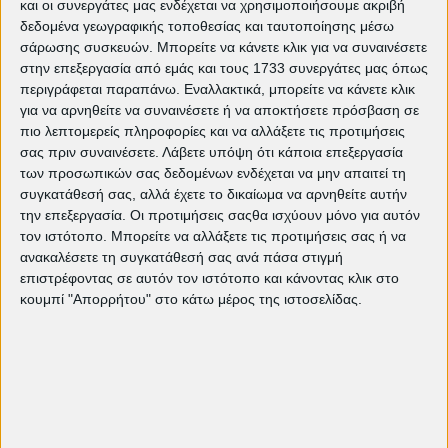
και οι συνεργάτες μας ενδέχεται να χρησιμοποιήσουμε ακριβή
δεδομένα γεωγραφικής τοποθεσίας και ταυτοποίησης μέσω
Κινηματογραφική Λέσχη Πετρούπολης
editorial
άρθρα
σάρωσης συσκευών. Μπορείτε να κάνετε κλικ για να συναινέσετε
στην επεξεργασία από εμάς και τους 1733 συνεργάτες μας όπως
Ελεύθερη είσοδος
παιδική ταινία
όσκαρ
περιγράφεται παραπάνω. Εναλλακτικά, μπορείτε να κάνετε κλικ
Καλλίτσα Βλάχου
πρόγραμμα 2026
Πρεσβεία Αργεντινής
για να αρνηθείτε να συναινέσετε ή να αποκτήσετε πρόσβαση σε
πιο λεπτομερείς πληροφορίες και να αλλάξετε τις προτιμήσεις
Αφροδίτη Παπαδάκη
καλοκαίρι 2025
πρόγραμμα 2025
σας πριν συναινέσετε.
Λάβετε υπόψη ότι κάποια επεξεργασία
των προσωπικών σας δεδομένων ενδέχεται να μην απαιτεί τη
Φεστιβάλ Ντοκιμαντέρ Θεσσαλονίκης
καλοκαίρι 2024
συγκατάθεσή σας, αλλά έχετε το δικαίωμα να αρνηθείτε αυτήν
την επεξεργασία. Οι προτιμήσεις σαςθα ισχύουν μόνο για αυτόν
πρεσβεία βενεζουέλας
Πρεσβεία Νορβηγίας
τον ιστότοπο. Μπορείτε να αλλάξετε τις προτιμήσεις σας ή να
Φεστιβάλ Κινηματογράφου Θεσσαλονίκης
Απρίλιος 2019
ανακαλέσετε τη συγκατάθεσή σας ανά πάσα στιγμή
επιστρέφοντας σε αυτόν τον ιστότοπο και κάνοντας κλικ στο
Πρεσβεία Ουρουγουάης
πρεσβεία Ισημερινού
κουμπί "Απορρήτου" στο κάτω μέρος της ιστοσελίδας.