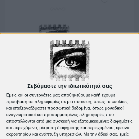
Κινηματογραφική λέσχη
Πετρούπολης
Α
F
I
T
X
G
ρ
a
n
i
(
o
Σεβόμαστε την ιδιωτικότητά σας
χ
c
s
k
T
o
ι
e
t
T
w
g
Εμείς και οι συνεργάτες μας αποθηκεύουμε και/ή έχουμε
κ
b
a
o
i
l
ή
o
g
k
t
e
πρόσβαση σε πληροφορίες σε μια συσκευή, όπως τα cookies,
o
r
t
και επεξεργαζόμαστε προσωπικά δεδομένα, όπως μοναδικοί
k
a
e
m
r
αναγνωριστικοί και προσαρμοσμένες πληροφορίες που
)
αποστέλλονται από μια συσκευή για εξατομικευμένες διαφημίσεις
← ΝΕΌΤΕΡΗ ΑΝΆΡΤΗΣΗ
ΠΑΛΑΙΌΤΕΡΗ ΑΝΆΡΤΗΣΗ →
και περιεχόμενο, μέτρηση διαφήμισης και περιεχομένου, έρευνα
ακροατηρίου και ανάπτυξη υπηρεσιών.
Με την άδειά σας, εμείς