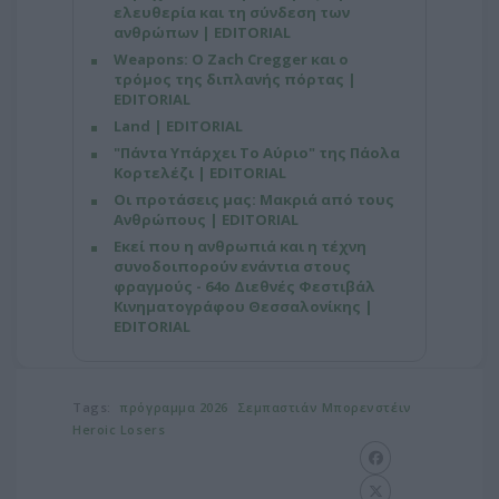
ελευθερία και τη σύνδεση των
ανθρώπων | EDITORIAL
Weapons: Ο Zach Cregger και ο
τρόμος της διπλανής πόρτας |
EDITORIAL
Land | EDITORIAL
"Πάντα Υπάρχει Το Αύριο" της Πάολα
Κορτελέζι | EDITORIAL
Οι προτάσεις μας: Μακριά από τους
Ανθρώπους | EDITORIAL
Εκεί που η ανθρωπιά και η τέχνη
συνοδοιπορούν ενάντια στους
φραγμούς - 64ο Διεθνές Φεστιβάλ
Κινηματογράφου Θεσσαλονίκης |
EDITORIAL
Tags:
πρόγραμμα 2026
Σεμπαστιάν Μπορενστέιν
Heroic Losers