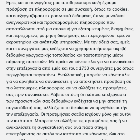
Έναρξη
Εμείς και οι συνεργάτες μας αποθηκεύουμε και/ή έχουμε
πρόσβαση σε πληροφορίες σε μια συσκευή, όπως τα cookies,
Κυριακή 24 Μαΐου
και επεξεργαζόμαστε προσωπικά δεδομένα, όπως μοναδικοί
αναγνωριστικοί και προσαρμοσμένες πληροφορίες που
αποστέλλονται από μια συσκευή για εξατομικευμένες διαφημίσεις
🎟️
και περιεχόμενο, μέτρηση διαφήμισης και περιεχομένου, έρευνα
Ελεύθερη είσοδος
ακροατηρίου και ανάπτυξη υπηρεσιών.
Με την άδειά σας, εμείς
Από 24 Μαΐου έως 1 Ιουνίου
και οι συνεργάτες μας ενδέχεται να χρησιμοποιήσουμε ακριβή
δεδομένα γεωγραφικής τοποθεσίας και ταυτοποίησης μέσω
σάρωσης συσκευών. Μπορείτε να κάνετε κλικ για να συναινέσετε
🌙
στην επεξεργασία από εμάς και τους 1733 συνεργάτες μας όπως
Δωρεάν κάθε Δευτέρα
περιγράφεται παραπάνω. Εναλλακτικά, μπορείτε να κάνετε κλικ
Τον Ιούνιο και τον
για να αρνηθείτε να συναινέσετε ή να αποκτήσετε πρόσβαση σε
Σεπτέμβριο
πιο λεπτομερείς πληροφορίες και να αλλάξετε τις προτιμήσεις
σας πριν συναινέσετε.
Λάβετε υπόψη ότι κάποια επεξεργασία
των προσωπικών σας δεδομένων ενδέχεται να μην απαιτεί τη
Πρόγραμμα πρώτης
συγκατάθεσή σας, αλλά έχετε το δικαίωμα να αρνηθείτε αυτήν
την επεξεργασία. Οι προτιμήσεις σαςθα ισχύουν μόνο για αυτόν
εβδομάδας
τον ιστότοπο. Μπορείτε να αλλάξετε τις προτιμήσεις σας ή να
Από την Κυριακή 24 Μαΐου έως και
ανακαλέσετε τη συγκατάθεσή σας ανά πάσα στιγμή
τη Δευτέρα 1 Ιουνίου, όλες οι
επιστρέφοντας σε αυτόν τον ιστότοπο και κάνοντας κλικ στο