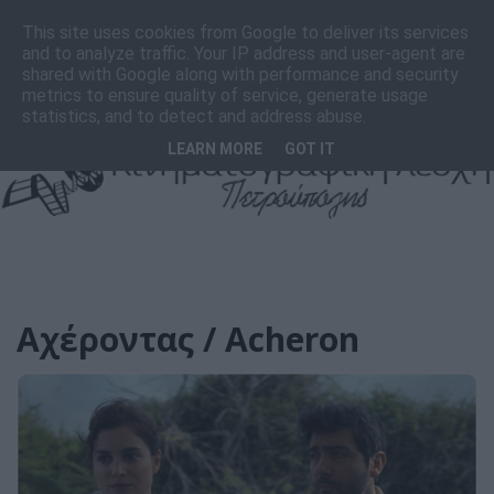
F
I
T
This site uses cookies from Google to deliver its services
a
n
i
and to analyze traffic. Your IP address and user-agent are
c
s
k
shared with Google along with performance and security
e
t
T
metrics to ensure quality of service, generate usage
b
a
o
statistics, and to detect and address abuse.
o
g
k
LEARN MORE
GOT IT
o
r
k
a
m
Αχέροντας / Acheron