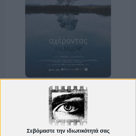
Δείτε ακόμη:
"Η καθώσπρέπει κοινωνία
καταστρέφει την ψυχή" - Poor
Things | EDITORIAL
Σεβόμαστε την ιδιωτικότητά σας
Περασμένες Ζωές της Σελίν Σονγκ |