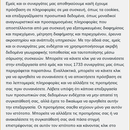
EDITORIAL
Εμείς και οι συνεργάτες μας αποθηκεύουμε και/ή έχουμε
πρόσβαση σε πληροφορίες σε μια συσκευή, όπως τα cookies,
«Τα Μαθήματα της Μπλάγκα» του
και επεξεργαζόμαστε προσωπικά δεδομένα, όπως μοναδικοί
αναγνωριστικοί και προσαρμοσμένες πληροφορίες που
Στέφαν Κομαντάρεφ | EDITORIAL
αποστέλλονται από μια συσκευή για εξατομικευμένες διαφημίσεις
Στο Γραφείο Καθηγητών του Ιλκέρ
και περιεχόμενο, μέτρηση διαφήμισης και περιεχομένου, έρευνα
ακροατηρίου και ανάπτυξη υπηρεσιών.
Με την άδειά σας, εμείς
Τσατάκ | EDITORIAL
και οι συνεργάτες μας ενδέχεται να χρησιμοποιήσουμε ακριβή
Είναι οι «Συνάδελφοι ηρωικοί
δεδομένα γεωγραφικής τοποθεσίας και ταυτοποίησης μέσω
σάρωσης συσκευών. Μπορείτε να κάνετε κλικ για να συναινέσετε
οικοδόμοι...» Οι δικοί μας ήρωες! |
στην επεξεργασία από εμάς και τους 1733 συνεργάτες μας όπως
EDITORIAL
περιγράφεται παραπάνω. Εναλλακτικά, μπορείτε να κάνετε κλικ
για να αρνηθείτε να συναινέσετε ή να αποκτήσετε πρόσβαση σε
Το Μπλε Καφτάνι της Μαριάμ
πιο λεπτομερείς πληροφορίες και να αλλάξετε τις προτιμήσεις
Τουζανί | EDITORIAL
σας πριν συναινέσετε.
Λάβετε υπόψη ότι κάποια επεξεργασία
των προσωπικών σας δεδομένων ενδέχεται να μην απαιτεί τη
"The Whale" του Ντάρεν Αρονόφσκι
συγκατάθεσή σας, αλλά έχετε το δικαίωμα να αρνηθείτε αυτήν
| EDITORIAL
την επεξεργασία. Οι προτιμήσεις σαςθα ισχύουν μόνο για αυτόν
τον ιστότοπο. Μπορείτε να αλλάξετε τις προτιμήσεις σας ή να
Πίσω από τις Θημωνιές | EDITORIAL
ανακαλέσετε τη συγκατάθεσή σας ανά πάσα στιγμή
επιστρέφοντας σε αυτόν τον ιστότοπο και κάνοντας κλικ στο
"Μαύρος Κότσυφας, Μαύρο