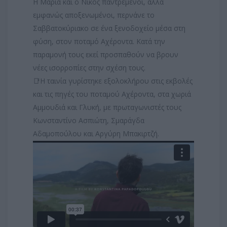
Η Μαρία και ο Νίκος παντρεμένοι, αλλά
εμφανώς αποξενωμένοι, περνάνε το
Σαββατοκύριακο σε ένα ξενοδοχείο μέσα στη
φύση, στον ποταμό Αχέροντα. Κατά την
παραμονή τους εκεί προσπαθούν να βρουν
νέες ισορροπίες στην σχέση τους.
📑Η ταινία γυρίστηκε εξολοκλήρου στις εκβολές
και τις πηγές του ποταμού Αχέροντα, στα χωριά
Αμμουδιά και Γλυκή, με πρωταγωνιστές τους
Κωνσταντίνο Ασπιώτη, Σμαράγδα
Αδαμοπούλου και Αργύρη Μπακιρτζή.