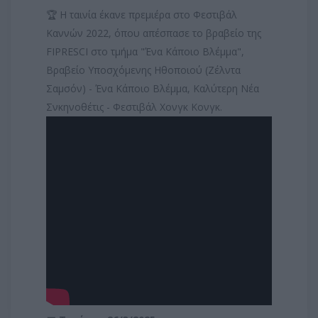
🏆 Η ταινία έκανε πρεμιέρα στο Φεστιβάλ
Καννών 2022, όπου απέσπασε το βραβείο της
FIPRESCI στο τμήμα "Ένα Κάποιο Βλέμμα",
Βραβείο Υποσχόμενης Ηθοποιού (Ζέλντα
Σαμσόν) - Ένα Κάποιο Βλέμμα, Καλύτερη Νέα
Σνκηνοθέτις - Φεστιβάλ Χονγκ Κονγκ.