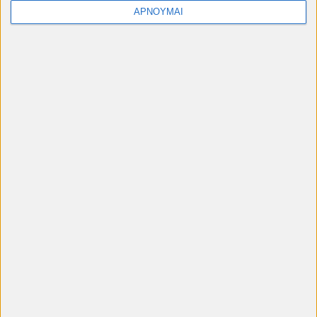
ΑΡΝΟΥΜΑΙ
Φόρμα επικοινωνίας
Όνομα
Ηλεκτρονικό ταχυδρομείο
*
Μήνυμα
*