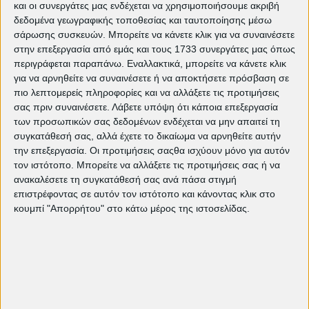
και οι συνεργάτες μας ενδέχεται να χρησιμοποιήσουμε ακριβή
δεδομένα γεωγραφικής τοποθεσίας και ταυτοποίησης μέσω
σάρωσης συσκευών. Μπορείτε να κάνετε κλικ για να συναινέσετε
στην επεξεργασία από εμάς και τους 1733 συνεργάτες μας όπως
Δείτε ακόμη:
περιγράφεται παραπάνω. Εναλλακτικά, μπορείτε να κάνετε κλικ
για να αρνηθείτε να συναινέσετε ή να αποκτήσετε πρόσβαση σε
Τρέχον πρόγραμμα προβολών
πιο λεπτομερείς πληροφορίες και να αλλάξετε τις προτιμήσεις
The Bride!: Τα τέρατα δεν είναι αυτά
σας πριν συναινέσετε.
Λάβετε υπόψη ότι κάποια επεξεργασία
που νομίζεις | EDITORIAL
των προσωπικών σας δεδομένων ενδέχεται να μην απαιτεί τη
"Ομάχα": Μια πορεία προς την
συγκατάθεσή σας, αλλά έχετε το δικαίωμα να αρνηθείτε αυτήν
ελευθερία και τη σύνδεση των
την επεξεργασία. Οι προτιμήσεις σαςθα ισχύουν μόνο για αυτόν
ανθρώπων | EDITORIAL
τον ιστότοπο. Μπορείτε να αλλάξετε τις προτιμήσεις σας ή να
Weapons: Ο Zach Cregger και ο
ανακαλέσετε τη συγκατάθεσή σας ανά πάσα στιγμή
τρόμος της διπλανής πόρτας |
επιστρέφοντας σε αυτόν τον ιστότοπο και κάνοντας κλικ στο
EDITORIAL
κουμπί "Απορρήτου" στο κάτω μέρος της ιστοσελίδας.
Η "πολλά υποσχόμενη νεαρή
γυναίκα" | EDITORIAL
Στο Γραφείο Καθηγητών του Ιλκέρ
Τσατάκ | EDITORIAL
Η Γη της Επαγγελίας του Νικολάι
Αρσέλ | EDITORIAL
"Η Ορχήστρα του Αδερφού μου" |