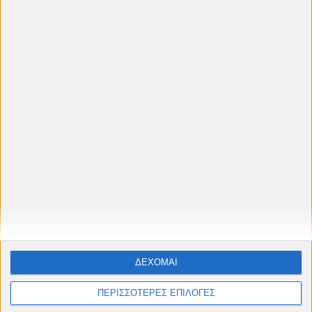
🎬
Θερινό Πρόγραμμα 2026
Προβολές στο
Δημοτικό Θερινό
Κινηματογράφο Cine "Πετρούπολις"
Ταινίες, αφιερώματα & παιδικές προβολές από
Μάιο έως Σεπτέμβριο
ΔΕΧΟΜΑΙ
#cinelesxi_petroupolis
ΠΕΡΙΣΣΟΤΕΡΕΣ ΕΠΙΛΟΓΕΣ