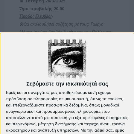
📅
Τετάρτη 26/3/2025
Ώρα προβολής 20:00
Είσοδος Ελεύθερη
🎤Θα ακολουθήσει συζήτηση με τους: Γιώργο
Μόσχο (πρώην βοηθός Συνήγορος του Πολίτη για
τα Δικαιώματα του Παιδιού, Σπύρο Σασσάνη
(Κοινωνιολόγος).
Κινηματοθέατρο
"
Πετρούπολις" - Πνευματικό
Κέντρο Πετρούπολης
(Μπουμπουλίνας 59 & Αθ.
Διάκου)
Σεβόμαστε την ιδιωτικότητά σας
Εμείς και οι συνεργάτες μας αποθηκεύουμε και/ή έχουμε
πρόσβαση σε πληροφορίες σε μια συσκευή, όπως τα cookies,
και επεξεργαζόμαστε προσωπικά δεδομένα, όπως μοναδικοί
αναγνωριστικοί και προσαρμοσμένες πληροφορίες που
αποστέλλονται από μια συσκευή για εξατομικευμένες διαφημίσεις
και περιεχόμενο, μέτρηση διαφήμισης και περιεχομένου, έρευνα
ακροατηρίου και ανάπτυξη υπηρεσιών.
Με την άδειά σας, εμείς