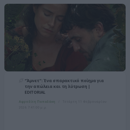
​"Άμνετ": Ένα σπαρακτικό ποίημα για
την απώλεια και τη λύτρωση |
EDITORIAL
Αφροδίτη Παπαδάκη
Τετάρτη 11 Φεβρουαρίου
2026 7:41:00 μ.μ.