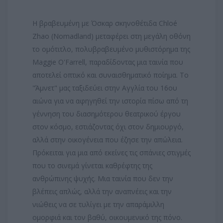
Η βραβευμένη με Όσκαρ σκηνοθέτιδα Chloé
Zhao (Nomadland) μεταφέρει στη μεγάλη οθόνη
το ομότιτλο, πολυβραβευμένο μυθιστόρημα της
Maggie O'Farrell, παραδίδοντας μια ταινία που
αποτελεί οπτικό και συναισθηματικό ποίημα. Το
"Άμνετ" μας ταξιδεύει στην Αγγλία του 16ου
αιώνα για να αφηγηθεί την ιστορία πίσω από τη
γέννηση του διασημότερου θεατρικού έργου
στον κόσμο, εστιάζοντας όχι στον δημιουργό,
αλλά στην οικογένεια που έζησε την απώλεια.
Πρόκειται για μια από εκείνες τις σπάνιες στιγμές
που το σινεμά γίνεται καθρέφτης της
ανθρώπινης ψυχής. Μια ταινία που δεν την
βλέπεις απλώς, αλλά την αναπνέεις και την
νιώθεις να σε τυλίγει με την απαράμιλλη
ομορφιά και τον βαθύ, οικουμενικό της πόνο.