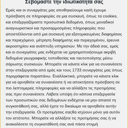
Σεβόμαστε την ιδιωτικότητά σας
Εμείς και οι συνεργάτες μας αποθηκεύουμε και/ή έχουμε
πρόσβαση σε πληροφορίες σε μια συσκευή, όπως τα cookies,
και επεξεργαζόμαστε προσωπικά δεδομένα, όπως μοναδικοί
αναγνωριστικοί και προσαρμοσμένες πληροφορίες που
αποστέλλονται από μια συσκευή για εξατομικευμένες διαφημίσεις
και περιεχόμενο, μέτρηση διαφήμισης και περιεχομένου, έρευνα
ακροατηρίου και ανάπτυξη υπηρεσιών.
Με την άδειά σας, εμείς
και οι συνεργάτες μας ενδέχεται να χρησιμοποιήσουμε ακριβή
δεδομένα γεωγραφικής τοποθεσίας και ταυτοποίησης μέσω
σάρωσης συσκευών. Μπορείτε να κάνετε κλικ για να συναινέσετε
στην επεξεργασία από εμάς και τους 1733 συνεργάτες μας όπως
περιγράφεται παραπάνω. Εναλλακτικά, μπορείτε να κάνετε κλικ
για να αρνηθείτε να συναινέσετε ή να αποκτήσετε πρόσβαση σε
Όμως, αυτό που απογειώνει το "Άμνετ" και το
πιο λεπτομερείς πληροφορίες και να αλλάξετε τις προτιμήσεις
χαράσσει ανεξίτηλα στη μνήμη, είναι το τέλος
σας πριν συναινέσετε.
Λάβετε υπόψη ότι κάποια επεξεργασία
του. Μετά από μια διαδρομή που δοκιμάζει τις
των προσωπικών σας δεδομένων ενδέχεται να μην απαιτεί τη
αντοχές της καρδιάς, το κλείσιμο της ταινίας
συγκατάθεσή σας, αλλά έχετε το δικαίωμα να αρνηθείτε αυτήν
την επεξεργασία. Οι προτιμήσεις σαςθα ισχύουν μόνο για αυτόν
έρχεται ως μια βαθιά λυτρωτική αγκαλιά. Είναι η
τον ιστότοπο. Μπορείτε να αλλάξετε τις προτιμήσεις σας ή να
στιγμή που ο πόνος βρίσκει διέξοδο και η
ανακαλέσετε τη συγκατάθεσή σας ανά πάσα στιγμή
απώλεια μετατρέπεται σε τέχνη αθάνατη,