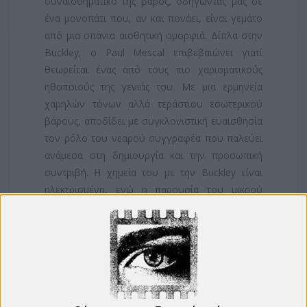
συναισθηματικό της βάρος, οδηγώντας μας σε
ένα μονοπάτι που, αν και πονάει, είναι γεμάτο
από μια σπάνια αισθητική ομορφιά. Δίπλα στην
Buckley, ο Paul Mescal επιβεβαιώνει γιατί
θεωρείται ένας από τους πιο χαρισματικούς
ηθοποιούς της γενιάς του. Με μια ερμηνεία
χαμηλών τόνων αλλά τεράστιου εσωτερικού
βάρους, αποδίδει με συγκλονιστική ευαισθησία
τον ρόλο του νεαρού συγγραφέα που παλεύει
ανάμεσα στη δημιουργία και την προσωπική
συντριβή. Η χημεία του με την Buckley είναι
ηλεκτρισμένη, ενώ η παρουσία του μικρού
Άμνετ στην οθόνη είναι εκείνη που δίνει το
πραγματικό βάρος στην απώλεια. Η αθωότητά
του κάνει τον επερχόμενο σπαραγμό να μοιάζει
ακόμα πιο αβάσταχτος, συμπληρώνοντας αυτό
το τραγικό αλλά πανέμορφο ψηφιδωτό.