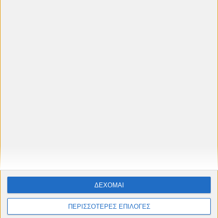
Κινηματογραφική Λέσχη Πετρούπολης
editorial
άρθρα
Ελεύθερη είσοδος
παιδική ταινία
όσκαρ
Καλλίτσα Βλάχου
πρόγραμμα 2026
Πρεσβεία Αργεντινής
Αφροδίτη Παπαδάκη
καλοκαίρι 2025
πρόγραμμα 2025
Φεστιβάλ Ντοκιμαντέρ Θεσσαλονίκης
καλοκαίρι 2024
πρεσβεία βενεζουέλας
Πρεσβεία Νορβηγίας
Φεστιβάλ Κινηματογράφου Θεσσαλονίκης
Απρίλιος 2019
Πρεσβεία Ουρουγουάης
πρεσβεία Ισημερινού
ΔΕΧΟΜΑΙ
ΠΕΡΙΣΣΟΤΕΡΕΣ ΕΠΙΛΟΓΕΣ