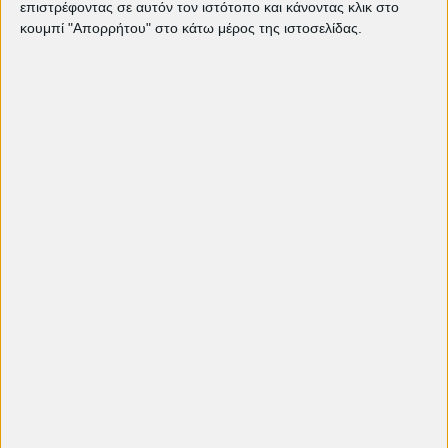
επιστρέφοντας σε αυτόν τον ιστότοπο και κάνοντας κλικ στο
προσφέροντας στον θεατή μια ανακουφιστική
κουμπί "Απορρήτου" στο κάτω μέρος της ιστοσελίδας.
αίσθηση γαλήνης. Φεύγοντας από την αίθουσα,
ένιωθα μια περίεργη γαλήνη παρά τη συγκίνηση.
Δεν είναι άλλη μια θλιβερή ιστορία, αλλά μια
εμπειρία που σε γεμίζει ομορφιά, κάνοντάς με
να νιώθω τυχερή που είδα κάτι τόσο αληθινό
στη μεγάλη οθόνη.