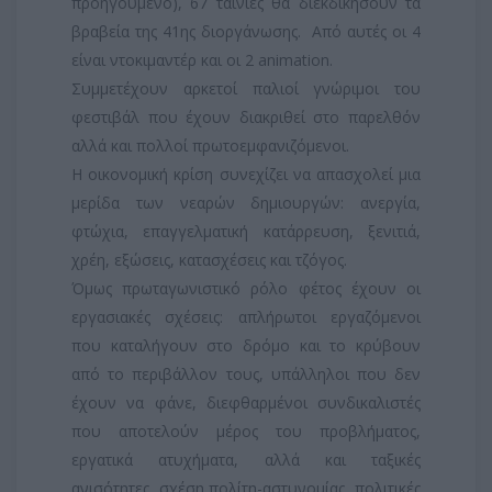
προηγούμενο), 67 ταινίες θα διεκδικήσουν τα
βραβεία της 41ης διοργάνωσης. Από αυτές οι 4
είναι ντοκιμαντέρ και οι 2 animation.
Συμμετέχουν αρκετοί παλιοί γνώριμοι του
φεστιβάλ που έχουν διακριθεί στο παρελθόν
αλλά και πολλοί πρωτοεμφανιζόμενοι.
H οικονομική κρίση συνεχίζει να απασχολεί μια
μερίδα των νεαρών δημιουργών: ανεργία,
φτώχια, επαγγελματική κατάρρευση, ξενιτιά,
χρέη, εξώσεις, κατασχέσεις και τζόγος.
Όμως πρωταγωνιστικό ρόλο φέτος έχουν οι
εργασιακές σχέσεις: απλήρωτοι εργαζόμενοι
που καταλήγουν στο δρόμο και το κρύβουν
από το περιβάλλον τους, υπάλληλοι που δεν
έχουν να φάνε, διεφθαρμένοι συνδικαλιστές
που αποτελούν μέρος του προβλήματος,
εργατικά ατυχήματα, αλλά και ταξικές
ανισότητες, σχέση πολίτη-αστυνομίας, πολιτικές