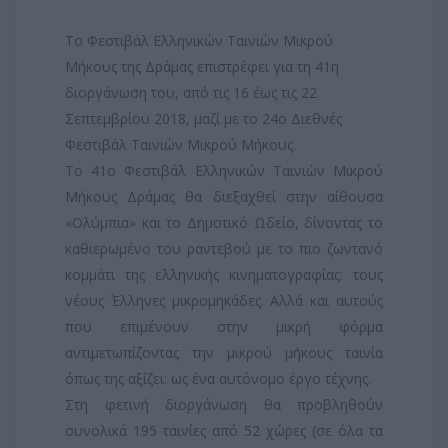
Το Φεστιβάλ Ελληνικών Ταινιών Μικρού
Μήκους της Δράμας επιστρέφει για τη 41η
διοργάνωση του, από τις 16 έως τις 22
Σεπτεμβρίου 2018, μαζί με το 24ο Διεθνές
Φεστιβάλ Ταινιών Μικρού Μήκους.
Το 41ο Φεστιβάλ Ελληνικών Ταινιών Μικρού
Μήκους Δράμας θα διεξαχθεί στην αίθουσα
«Ολύμπια» και το Δημοτικό Ωδείο, δίνοντας το
καθιερωμένο του ραντεβού με το πιο ζωντανό
κομμάτι της ελληνικής κινηματογραφίας: τους
νέους Έλληνες μικρομηκάδες. Αλλά και αυτούς
που επιμένουν στην μικρή φόρμα
αντιμετωπίζοντας την μικρού μήκους ταινία
όπως της αξίζει: ως ένα αυτόνομο έργο τέχνης.
Στη φετινή διοργάνωση θα προβληθούν
συνολικά 195 ταινίες από 52 χώρες (σε όλα τα