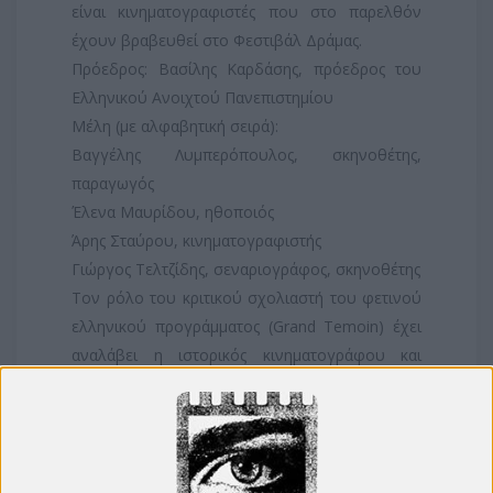
είναι κινηματογραφιστές που στο παρελθόν
έχουν βραβευθεί στο Φεστιβάλ Δράμας.
Πρόεδρος: Βασίλης Καρδάσης, πρόεδρος του
Ελληνικού Ανοιχτού Πανεπιστημίου
Μέλη (με αλφαβητική σειρά):
Βαγγέλης Λυμπερόπουλος, σκηνοθέτης,
παραγωγός
Έλενα Μαυρίδου, ηθοποιός
Άρης Σταύρου, κινηματογραφιστής
Γιώργος Τελτζίδης, σεναριογράφος, σκηνοθέτης
Τον ρόλο του κριτικού σχολιαστή του φετινού
ελληνικού προγράμματος (Grand Temoin) έχει
αναλάβει η ιστορικός κινηματογράφου και
διδάσκουσα ιστορίας κινηματογράφου Γιάννα
Αθανασάτου.
Ακολουθεί η λίστα των ταινιών που
προκρίθηκαν: