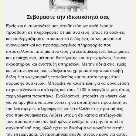
Πέρα από τ' Αστέρια της Στελάνας
Σεβόμαστε την ιδιωτικότητά σας
Κληρή
Εμείς και οι συνεργάτες μας αποθηκεύουμε και/ή έχουμε
πρόσβαση σε πληροφορίες σε μια συσκευή, όπως τα cookies,
Thin Green Line του Μάριου Ψαρά
και επεξεργαζόμαστε προσωπικά δεδομένα, όπως μοναδικοί
Κιόκου Πριν Έρθει το Καλοκαίρι του
αναγνωριστικοί και προσαρμοσμένες πληροφορίες που
αποστέλλονται από μια συσκευή για εξατομικευμένες διαφημίσεις
Κωστή Χαραμουντάνη
και περιεχόμενο, μέτρηση διαφήμισης και περιεχομένου, έρευνα
ακροατηρίου και ανάπτυξη υπηρεσιών.
Με την άδειά σας, εμείς
Άβανος του Παναγιώτη Χαραμή
και οι συνεργάτες μας ενδέχεται να χρησιμοποιήσουμε ακριβή
Just Love του Μιχάλη Χαπέσιη
δεδομένα γεωγραφικής τοποθεσίας και ταυτοποίησης μέσω
σάρωσης συσκευών. Μπορείτε να κάνετε κλικ για να συναινέσετε
Νάρκη του Δημήτρη Τσαλαπάτη
στην επεξεργασία από εμάς και τους 1733 συνεργάτες μας όπως
περιγράφεται παραπάνω. Εναλλακτικά, μπορείτε να κάνετε κλικ
Ντάνια της Μάρσιας Τζιβάρα
για να αρνηθείτε να συναινέσετε ή να αποκτήσετε πρόσβαση σε
πιο λεπτομερείς πληροφορίες και να αλλάξετε τις προτιμήσεις
Εντροπία του Χρήστου Τάτση
σας πριν συναινέσετε.
Λάβετε υπόψη ότι κάποια επεξεργασία
των προσωπικών σας δεδομένων ενδέχεται να μην απαιτεί τη
Versus του Κώστα Τατάρογλου
συγκατάθεσή σας, αλλά έχετε το δικαίωμα να αρνηθείτε αυτήν
την επεξεργασία. Οι προτιμήσεις σαςθα ισχύουν μόνο για αυτόν
Check In του Κωνσταντίνου