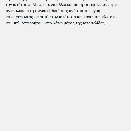
τον ιστότοπο. Μπορείτε να αλλάξετε τις προτιμήσεις σας ή να
Στραγαλινού
ανακαλέσετε τη συγκατάθεσή σας ανά πάσα στιγμή
επιστρέφοντας σε αυτόν τον ιστότοπο και κάνοντας κλικ στο
Η Στιγμή του Γιάννη Στεφανάκι
κουμπί "Απορρήτου" στο κάτω μέρος της ιστοσελίδας.
Live του Βασίλη Σταυρόπουλου
Newstria του Κώστα
Σταματόπουλου
Tropical Dreams της Βαγγελιώς
Σουμέλη
Όλα για Όλα του Μαρίνου
Σκλαβουνάκη
Η Φάμπρικα του Αλέξανδρου
Σικαλιά
The Sound του Άντονι Πέτρου
30 του Κωνσταντίνου Πατσαλίδη